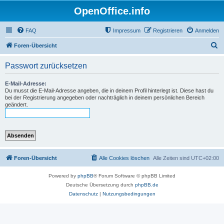
OpenOffice.info
FAQ
Impressum
Registrieren
Anmelden
S
Foren-Übersicht
u
Passwort zurücksetzen
c
h
E-Mail-Adresse:
Du musst die E-Mail-Adresse angeben, die in deinem Profil hinterlegt ist. Diese hast du
e
bei der Registrierung angegeben oder nachträglich in deinem persönlichen Bereich
geändert.
Foren-Übersicht
Alle Cookies löschen
Alle Zeiten sind
UTC+02:00
Powered by
phpBB
® Forum Software © phpBB Limited
Deutsche Übersetzung durch
phpBB.de
Datenschutz
|
Nutzungsbedingungen