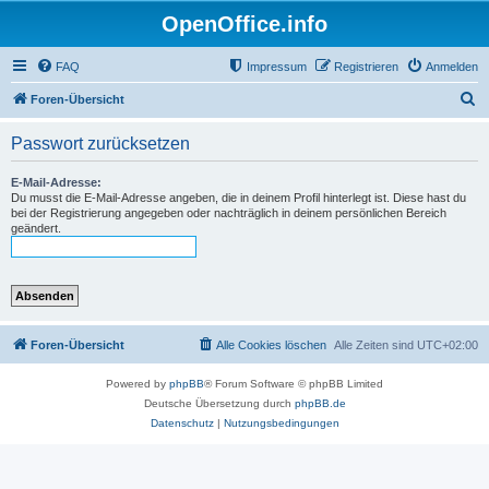
OpenOffice.info
FAQ
Impressum
Registrieren
Anmelden
S
Foren-Übersicht
u
Passwort zurücksetzen
c
h
E-Mail-Adresse:
Du musst die E-Mail-Adresse angeben, die in deinem Profil hinterlegt ist. Diese hast du
e
bei der Registrierung angegeben oder nachträglich in deinem persönlichen Bereich
geändert.
Foren-Übersicht
Alle Cookies löschen
Alle Zeiten sind
UTC+02:00
Powered by
phpBB
® Forum Software © phpBB Limited
Deutsche Übersetzung durch
phpBB.de
Datenschutz
|
Nutzungsbedingungen