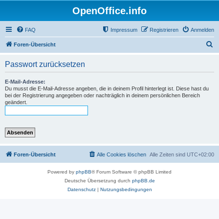
OpenOffice.info
FAQ
Impressum
Registrieren
Anmelden
S
Foren-Übersicht
u
Passwort zurücksetzen
c
h
E-Mail-Adresse:
Du musst die E-Mail-Adresse angeben, die in deinem Profil hinterlegt ist. Diese hast du
e
bei der Registrierung angegeben oder nachträglich in deinem persönlichen Bereich
geändert.
Foren-Übersicht
Alle Cookies löschen
Alle Zeiten sind
UTC+02:00
Powered by
phpBB
® Forum Software © phpBB Limited
Deutsche Übersetzung durch
phpBB.de
Datenschutz
|
Nutzungsbedingungen