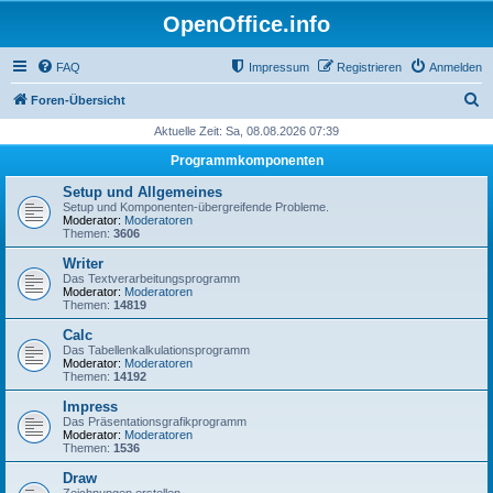
OpenOffice.info
FAQ
Impressum
Registrieren
Anmelden
S
Foren-Übersicht
u
Aktuelle Zeit: Sa, 08.08.2026 07:39
c
Programmkomponenten
h
Setup und Allgemeines
e
Setup und Komponenten-übergreifende Probleme.
Moderator:
Moderatoren
Themen:
3606
Writer
Das Textverarbeitungsprogramm
Moderator:
Moderatoren
Themen:
14819
Calc
Das Tabellenkalkulationsprogramm
Moderator:
Moderatoren
Themen:
14192
Impress
Das Präsentationsgrafikprogramm
Moderator:
Moderatoren
Themen:
1536
Draw