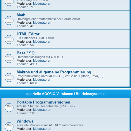
Zeichnungen erstellen
Moderator:
Moderatoren
Themen:
718
Math
Umfangreicher mathematischer Formeleditor
Moderator:
Moderatoren
Themen:
413
HTML Editor
Ein einfacher HTML-Editor
Moderator:
Moderatoren
Themen:
56
Base / SQL
Datenbanklösungen mit AOO/LO
Moderator:
Moderatoren
Themen:
4937
Makros und allgemeine Programmierung
Programmierung unter AOO/LO (StarBasic, Python, Java, ...)
Moderator:
Moderatoren
Themen:
6088
spezielle AOO/LO-Versionen / Betriebssysteme
Portable Programmversionen
AOO/LO für die Hosentasche (USB-Stick)
Moderator:
Moderatoren
Themen:
108
Windows
spezielle Probleme mit AOO/LO unter Windows
Moderator:
Moderatoren