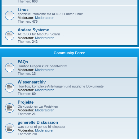
Themen:
603
Linux
spezielle Probleme mit AOO/LO unter Linux
Moderator:
Moderatoren
Themen:
476
Andere Systeme
AOO/LO für MacOS, Solaris ...
Moderator:
Moderatoren
Themen:
242
Community Foren
FAQs
Häufige Fragen kurz beantwortet
Moderator:
Moderatoren
Themen:
13
Wissensarchiv
HowTos, komplexe Anleitungen und nützliche Dokumente
Moderator:
Moderatoren
Themen:
60
Projekte
Diskussionen zu Projekten
Moderator:
Moderatoren
Themen:
21
generelle Diskussion
was sonst nirgends hineinpasst
Moderator:
Moderatoren
Themen:
701