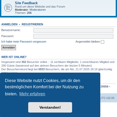
Site Feedback
Rund um diese Website und das Forum
Moderator:
Moderatoren
Themen:
206
ANMELDEN
•
REGISTRIEREN
Benutzername:
Passwort:
Ich habe mein Passwort vergessen
Angemeldet bleiben
WER IST ONLINE?
Insgesamt sind
302
Besucher online :: 11 sichtbare Mitglieder, 1 unsichtbares Mitglied und
290 Gäste (basierend auf den aktiven Besuchern der letzten 5 Minuten)
Der Besucherrekord liegt bei
5933
Besuchern, die am Mo, 21.07.2025 18:19 gleichzeitig
online waren.
Diese Website nutzt Cookies, um dir den
STATISTIK
bestmöglichen Komfort bei der Nutzung zu
Beiträge insgesamt
207838
• Themen insgesamt
48676
• Mitglieder insgesamt
20656
•
Unser neuestes Mitglied:
Finko
bieten.
Mehr erfahren
Foren-Übersicht
Alle Cookies löschen
Alle Zeiten sind
UTC+02:00
Verstanden!
Powered by
phpBB
® Forum Software © phpBB Limited
Deutsche Übersetzung durch
phpBB.de
Datenschutz
|
Nutzungsbedingungen