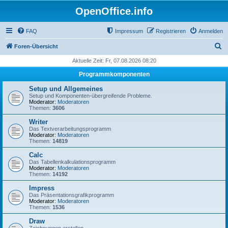
OpenOffice.info
FAQ
Impressum
Registrieren
Anmelden
S
Foren-Übersicht
u
Aktuelle Zeit: Fr, 07.08.2026 08:20
c
Programmkomponenten
h
Setup und Allgemeines
e
Setup und Komponenten-übergreifende Probleme.
Moderator:
Moderatoren
Themen:
3606
Writer
Das Textverarbeitungsprogramm
Moderator:
Moderatoren
Themen:
14819
Calc
Das Tabellenkalkulationsprogramm
Moderator:
Moderatoren
Themen:
14192
Impress
Das Präsentationsgrafikprogramm
Moderator:
Moderatoren
Themen:
1536
Draw