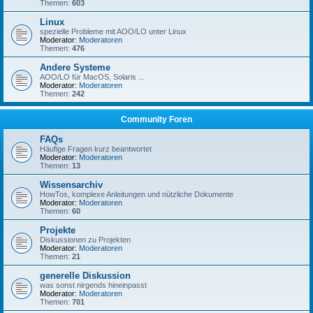
Themen:
603
Linux
spezielle Probleme mit AOO/LO unter Linux
Moderator:
Moderatoren
Themen:
476
Andere Systeme
AOO/LO für MacOS, Solaris ...
Moderator:
Moderatoren
Themen:
242
Community Foren
FAQs
Häufige Fragen kurz beantwortet
Moderator:
Moderatoren
Themen:
13
Wissensarchiv
HowTos, komplexe Anleitungen und nützliche Dokumente
Moderator:
Moderatoren
Themen:
60
Projekte
Diskussionen zu Projekten
Moderator:
Moderatoren
Themen:
21
generelle Diskussion
was sonst nirgends hineinpasst
Moderator:
Moderatoren
Themen:
701