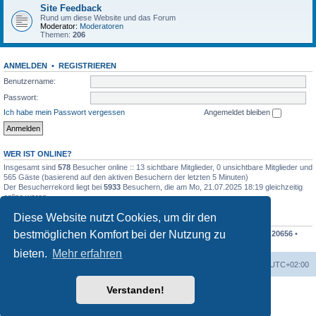
Site Feedback
Rund um diese Website und das Forum
Moderator:
Moderatoren
Themen:
206
ANMELDEN
•
REGISTRIEREN
Benutzername:
Passwort:
Ich habe mein Passwort vergessen
Angemeldet bleiben
WER IST ONLINE?
Insgesamt sind
578
Besucher online :: 13 sichtbare Mitglieder, 0 unsichtbare Mitglieder und
565 Gäste (basierend auf den aktiven Besuchern der letzten 5 Minuten)
Der Besucherrekord liegt bei
5933
Besuchern, die am Mo, 21.07.2025 18:19 gleichzeitig
online waren.
Diese Website nutzt Cookies, um dir den
STATISTIK
bestmöglichen Komfort bei der Nutzung zu
Beiträge insgesamt
207838
• Themen insgesamt
48676
• Mitglieder insgesamt
20656
•
Unser neuestes Mitglied:
Finko
bieten.
Mehr erfahren
Foren-Übersicht
Alle Cookies löschen
Alle Zeiten sind
UTC+02:00
Verstanden!
Powered by
phpBB
® Forum Software © phpBB Limited
Deutsche Übersetzung durch
phpBB.de
Datenschutz
|
Nutzungsbedingungen