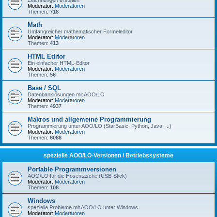
Zeichnungen erstellen
Moderator:
Moderatoren
Themen:
718
Math
Umfangreicher mathematischer Formeleditor
Moderator:
Moderatoren
Themen:
413
HTML Editor
Ein einfacher HTML-Editor
Moderator:
Moderatoren
Themen:
56
Base / SQL
Datenbanklösungen mit AOO/LO
Moderator:
Moderatoren
Themen:
4937
Makros und allgemeine Programmierung
Programmierung unter AOO/LO (StarBasic, Python, Java, ...)
Moderator:
Moderatoren
Themen:
6088
spezielle AOO/LO-Versionen / Betriebssysteme
Portable Programmversionen
AOO/LO für die Hosentasche (USB-Stick)
Moderator:
Moderatoren
Themen:
108
Windows
spezielle Probleme mit AOO/LO unter Windows
Moderator:
Moderatoren