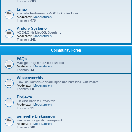
Themen:
603
Linux
spezielle Probleme mit AOO/LO unter Linux
Moderator:
Moderatoren
Themen:
476
Andere Systeme
AOO/LO für MacOS, Solaris ...
Moderator:
Moderatoren
Themen:
242
Community Foren
FAQs
Häufige Fragen kurz beantwortet
Moderator:
Moderatoren
Themen:
13
Wissensarchiv
HowTos, komplexe Anleitungen und nützliche Dokumente
Moderator:
Moderatoren
Themen:
60
Projekte
Diskussionen zu Projekten
Moderator:
Moderatoren
Themen:
21
generelle Diskussion
was sonst nirgends hineinpasst
Moderator:
Moderatoren
Themen:
701