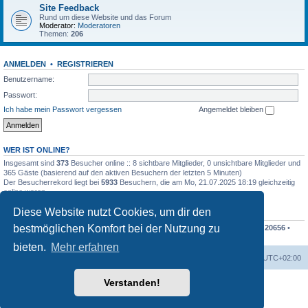
Site Feedback
Rund um diese Website und das Forum
Moderator:
Moderatoren
Themen:
206
ANMELDEN
•
REGISTRIEREN
Benutzername:
Passwort:
Ich habe mein Passwort vergessen
Angemeldet bleiben
WER IST ONLINE?
Insgesamt sind
373
Besucher online :: 8 sichtbare Mitglieder, 0 unsichtbare Mitglieder und
365 Gäste (basierend auf den aktiven Besuchern der letzten 5 Minuten)
Der Besucherrekord liegt bei
5933
Besuchern, die am Mo, 21.07.2025 18:19 gleichzeitig
online waren.
Diese Website nutzt Cookies, um dir den
STATISTIK
bestmöglichen Komfort bei der Nutzung zu
Beiträge insgesamt
207838
• Themen insgesamt
48676
• Mitglieder insgesamt
20656
•
Unser neuestes Mitglied:
Finko
bieten.
Mehr erfahren
Foren-Übersicht
Alle Cookies löschen
Alle Zeiten sind
UTC+02:00
Verstanden!
Powered by
phpBB
® Forum Software © phpBB Limited
Deutsche Übersetzung durch
phpBB.de
Datenschutz
|
Nutzungsbedingungen