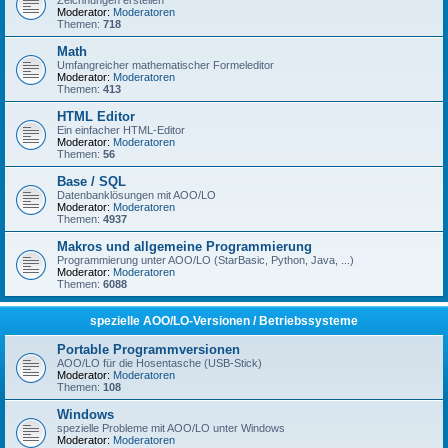
Zeichnungen erstellen
Moderator:
Moderatoren
Themen:
718
Math
Umfangreicher mathematischer Formeleditor
Moderator:
Moderatoren
Themen:
413
HTML Editor
Ein einfacher HTML-Editor
Moderator:
Moderatoren
Themen:
56
Base / SQL
Datenbanklösungen mit AOO/LO
Moderator:
Moderatoren
Themen:
4937
Makros und allgemeine Programmierung
Programmierung unter AOO/LO (StarBasic, Python, Java, ...)
Moderator:
Moderatoren
Themen:
6088
spezielle AOO/LO-Versionen / Betriebssysteme
Portable Programmversionen
AOO/LO für die Hosentasche (USB-Stick)
Moderator:
Moderatoren
Themen:
108
Windows
spezielle Probleme mit AOO/LO unter Windows
Moderator:
Moderatoren