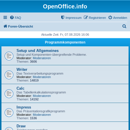
OpenOffice.info
FAQ
Impressum
Registrieren
Anmelden
S
Foren-Übersicht
u
Aktuelle Zeit: Fr, 07.08.2026 16:06
c
Programmkomponenten
h
Setup und Allgemeines
e
Setup und Komponenten-übergreifende Probleme.
Moderator:
Moderatoren
Themen:
3606
Writer
Das Textverarbeitungsprogramm
Moderator:
Moderatoren
Themen:
14819
Calc
Das Tabellenkalkulationsprogramm
Moderator:
Moderatoren
Themen:
14192
Impress
Das Präsentationsgrafikprogramm
Moderator:
Moderatoren
Themen:
1536
Draw