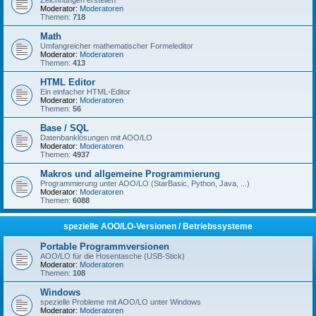
Zeichnungen erstellen
Moderator:
Moderatoren
Themen:
718
Math
Umfangreicher mathematischer Formeleditor
Moderator:
Moderatoren
Themen:
413
HTML Editor
Ein einfacher HTML-Editor
Moderator:
Moderatoren
Themen:
56
Base / SQL
Datenbanklösungen mit AOO/LO
Moderator:
Moderatoren
Themen:
4937
Makros und allgemeine Programmierung
Programmierung unter AOO/LO (StarBasic, Python, Java, ...)
Moderator:
Moderatoren
Themen:
6088
spezielle AOO/LO-Versionen / Betriebssysteme
Portable Programmversionen
AOO/LO für die Hosentasche (USB-Stick)
Moderator:
Moderatoren
Themen:
108
Windows
spezielle Probleme mit AOO/LO unter Windows
Moderator:
Moderatoren