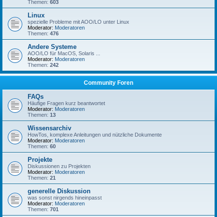
Themen:
603
Linux
spezielle Probleme mit AOO/LO unter Linux
Moderator:
Moderatoren
Themen:
476
Andere Systeme
AOO/LO für MacOS, Solaris ...
Moderator:
Moderatoren
Themen:
242
Community Foren
FAQs
Häufige Fragen kurz beantwortet
Moderator:
Moderatoren
Themen:
13
Wissensarchiv
HowTos, komplexe Anleitungen und nützliche Dokumente
Moderator:
Moderatoren
Themen:
60
Projekte
Diskussionen zu Projekten
Moderator:
Moderatoren
Themen:
21
generelle Diskussion
was sonst nirgends hineinpasst
Moderator:
Moderatoren
Themen:
701