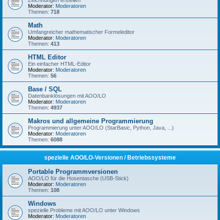
Zeichnungen erstellen
Moderator:
Moderatoren
Themen:
718
Math
Umfangreicher mathematischer Formeleditor
Moderator:
Moderatoren
Themen:
413
HTML Editor
Ein einfacher HTML-Editor
Moderator:
Moderatoren
Themen:
56
Base / SQL
Datenbanklösungen mit AOO/LO
Moderator:
Moderatoren
Themen:
4937
Makros und allgemeine Programmierung
Programmierung unter AOO/LO (StarBasic, Python, Java, ...)
Moderator:
Moderatoren
Themen:
6088
spezielle AOO/LO-Versionen / Betriebssysteme
Portable Programmversionen
AOO/LO für die Hosentasche (USB-Stick)
Moderator:
Moderatoren
Themen:
108
Windows
spezielle Probleme mit AOO/LO unter Windows
Moderator:
Moderatoren