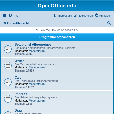
OpenOffice.info
FAQ
Impressum
Registrieren
Anmelden
S
Foren-Übersicht
u
Aktuelle Zeit: Do, 06.08.2026 05:04
c
Programmkomponenten
h
Setup und Allgemeines
e
Setup und Komponenten-übergreifende Probleme.
Moderator:
Moderatoren
Themen:
3606
Writer
Das Textverarbeitungsprogramm
Moderator:
Moderatoren
Themen:
14819
Calc
Das Tabellenkalkulationsprogramm
Moderator:
Moderatoren
Themen:
14192
Impress
Das Präsentationsgrafikprogramm
Moderator:
Moderatoren
Themen:
1536
Draw