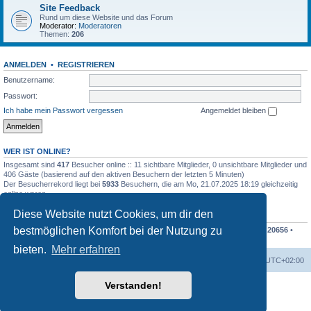
Site Feedback
Rund um diese Website und das Forum
Moderator:
Moderatoren
Themen:
206
ANMELDEN
•
REGISTRIEREN
Benutzername:
Passwort:
Ich habe mein Passwort vergessen
Angemeldet bleiben
WER IST ONLINE?
Insgesamt sind
417
Besucher online :: 11 sichtbare Mitglieder, 0 unsichtbare Mitglieder und
406 Gäste (basierend auf den aktiven Besuchern der letzten 5 Minuten)
Der Besucherrekord liegt bei
5933
Besuchern, die am Mo, 21.07.2025 18:19 gleichzeitig
online waren.
Diese Website nutzt Cookies, um dir den
STATISTIK
bestmöglichen Komfort bei der Nutzung zu
Beiträge insgesamt
207838
• Themen insgesamt
48676
• Mitglieder insgesamt
20656
•
Unser neuestes Mitglied:
Finko
bieten.
Mehr erfahren
Foren-Übersicht
Alle Cookies löschen
Alle Zeiten sind
UTC+02:00
Verstanden!
Powered by
phpBB
® Forum Software © phpBB Limited
Deutsche Übersetzung durch
phpBB.de
Datenschutz
|
Nutzungsbedingungen