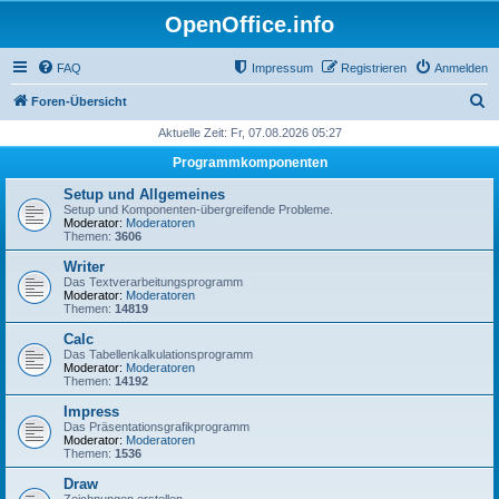
OpenOffice.info
FAQ
Impressum
Registrieren
Anmelden
S
Foren-Übersicht
u
Aktuelle Zeit: Fr, 07.08.2026 05:27
c
Programmkomponenten
h
Setup und Allgemeines
e
Setup und Komponenten-übergreifende Probleme.
Moderator:
Moderatoren
Themen:
3606
Writer
Das Textverarbeitungsprogramm
Moderator:
Moderatoren
Themen:
14819
Calc
Das Tabellenkalkulationsprogramm
Moderator:
Moderatoren
Themen:
14192
Impress
Das Präsentationsgrafikprogramm
Moderator:
Moderatoren
Themen:
1536
Draw