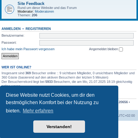
Site Feedback
Rund um diese Website und das Forum
Moderator:
Moderatoren
Themen:
206
ANMELDEN
•
REGISTRIEREN
Benutzername:
Passwort:
Ich habe mein Passwort vergessen
Angemeldet bleiben
WER IST ONLINE?
Insgesamt sind
369
Besucher online :: 9 sichtbare Mitglieder, 0 unsichtbare Mitglieder und
360 Gäste (basierend auf den aktiven Besuchern der letzten 5 Minuten)
Der Besucherrekord liegt bei
5933
Besuchern, die am Mo, 21.07.2025 18:19 gleichzeitig
online waren.
Diese Website nutzt Cookies, um dir den
STATISTIK
bestmöglichen Komfort bei der Nutzung zu
Beiträge insgesamt
207838
• Themen insgesamt
48676
• Mitglieder insgesamt
20656
•
Unser neuestes Mitglied:
Finko
bieten.
Mehr erfahren
Foren-Übersicht
Alle Cookies löschen
Alle Zeiten sind
UTC+02:00
Verstanden!
Powered by
phpBB
® Forum Software © phpBB Limited
Deutsche Übersetzung durch
phpBB.de
Datenschutz
|
Nutzungsbedingungen