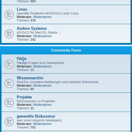
Themen:
603
Linux
spezielle Probleme mit AOO/LO unter Linux
Moderator:
Moderatoren
Themen:
476
Andere Systeme
AOO/LO für MacOS, Solaris ...
Moderator:
Moderatoren
Themen:
242
Community Foren
FAQs
Häufige Fragen kurz beantwortet
Moderator:
Moderatoren
Themen:
13
Wissensarchiv
HowTos, komplexe Anleitungen und nützliche Dokumente
Moderator:
Moderatoren
Themen:
60
Projekte
Diskussionen zu Projekten
Moderator:
Moderatoren
Themen:
21
generelle Diskussion
was sonst nirgends hineinpasst
Moderator:
Moderatoren
Themen:
701