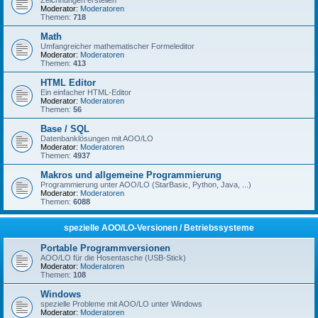
Zeichnungen erstellen
Moderator:
Moderatoren
Themen:
718
Math
Umfangreicher mathematischer Formeleditor
Moderator:
Moderatoren
Themen:
413
HTML Editor
Ein einfacher HTML-Editor
Moderator:
Moderatoren
Themen:
56
Base / SQL
Datenbanklösungen mit AOO/LO
Moderator:
Moderatoren
Themen:
4937
Makros und allgemeine Programmierung
Programmierung unter AOO/LO (StarBasic, Python, Java, ...)
Moderator:
Moderatoren
Themen:
6088
spezielle AOO/LO-Versionen / Betriebssysteme
Portable Programmversionen
AOO/LO für die Hosentasche (USB-Stick)
Moderator:
Moderatoren
Themen:
108
Windows
spezielle Probleme mit AOO/LO unter Windows
Moderator:
Moderatoren