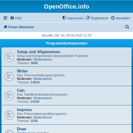
OpenOffice.info
FAQ
Impressum
Registrieren
Anmelden
S
Foren-Übersicht
u
Aktuelle Zeit: So, 09.08.2026 12:30
c
Programmkomponenten
h
Setup und Allgemeines
e
Setup und Komponenten-übergreifende Probleme.
Moderator:
Moderatoren
Themen:
3606
Writer
Das Textverarbeitungsprogramm
Moderator:
Moderatoren
Themen:
14819
Calc
Das Tabellenkalkulationsprogramm
Moderator:
Moderatoren
Themen:
14192
Impress
Das Präsentationsgrafikprogramm
Moderator:
Moderatoren
Themen:
1536
Draw