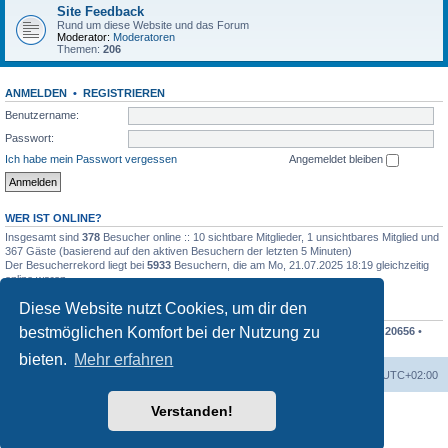
Site Feedback
Rund um diese Website und das Forum
Moderator:
Moderatoren
Themen:
206
ANMELDEN
•
REGISTRIEREN
Benutzername:
Passwort:
Ich habe mein Passwort vergessen
Angemeldet bleiben
WER IST ONLINE?
Insgesamt sind
378
Besucher online :: 10 sichtbare Mitglieder, 1 unsichtbares Mitglied und
367 Gäste (basierend auf den aktiven Besuchern der letzten 5 Minuten)
Der Besucherrekord liegt bei
5933
Besuchern, die am Mo, 21.07.2025 18:19 gleichzeitig
online waren.
Diese Website nutzt Cookies, um dir den
STATISTIK
bestmöglichen Komfort bei der Nutzung zu
Beiträge insgesamt
207838
• Themen insgesamt
48676
• Mitglieder insgesamt
20656
•
Unser neuestes Mitglied:
Finko
bieten.
Mehr erfahren
Foren-Übersicht
Alle Cookies löschen
Alle Zeiten sind
UTC+02:00
Verstanden!
Powered by
phpBB
® Forum Software © phpBB Limited
Deutsche Übersetzung durch
phpBB.de
Datenschutz
|
Nutzungsbedingungen