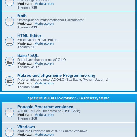
Zeichnungen erstellen
Moderator:
Moderatoren
Themen:
718
Math
Umfangreicher mathematischer Formeleditor
Moderator:
Moderatoren
Themen:
413
HTML Editor
Ein einfacher HTML-Editor
Moderator:
Moderatoren
Themen:
56
Base / SQL
Datenbanklösungen mit AOO/LO
Moderator:
Moderatoren
Themen:
4937
Makros und allgemeine Programmierung
Programmierung unter AOO/LO (StarBasic, Python, Java, ...)
Moderator:
Moderatoren
Themen:
6088
spezielle AOO/LO-Versionen / Betriebssysteme
Portable Programmversionen
AOO/LO für die Hosentasche (USB-Stick)
Moderator:
Moderatoren
Themen:
108
Windows
spezielle Probleme mit AOO/LO unter Windows
Moderator:
Moderatoren