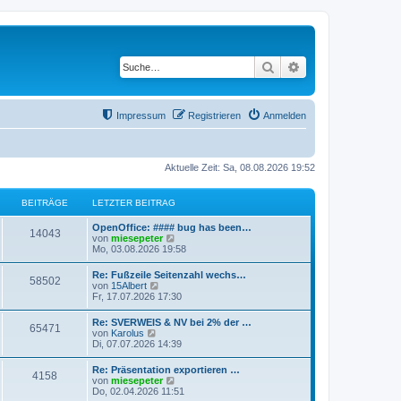
Suche
Erweiterte Suche
Impressum
Registrieren
Anmelden
Aktuelle Zeit: Sa, 08.08.2026 19:52
BEITRÄGE
LETZTER BEITRAG
OpenOffice: #### bug has been…
14043
N
von
miesepeter
e
Mo, 03.08.2026 19:58
u
e
Re: Fußzeile Seitenzahl wechs…
58502
s
N
von
15Albert
t
e
Fr, 17.07.2026 17:30
e
u
r
e
Re: SVERWEIS & NV bei 2% der …
B
65471
s
N
von
Karolus
e
t
e
Di, 07.07.2026 14:39
i
e
u
t
r
e
r
Re: Präsentation exportieren …
B
4158
s
a
N
von
miesepeter
e
t
g
e
Do, 02.04.2026 11:51
i
e