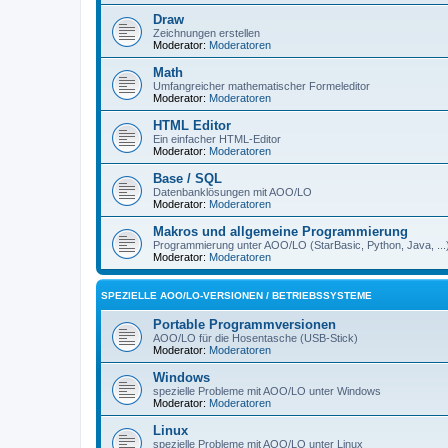
Draw
Zeichnungen erstellen
Moderator:
Moderatoren
Math
Umfangreicher mathematischer Formeleditor
Moderator:
Moderatoren
HTML Editor
Ein einfacher HTML-Editor
Moderator:
Moderatoren
Base / SQL
Datenbanklösungen mit AOO/LO
Moderator:
Moderatoren
Makros und allgemeine Programmierung
Programmierung unter AOO/LO (StarBasic, Python, Java, ...
Moderator:
Moderatoren
SPEZIELLE AOO/LO-VERSIONEN / BETRIEBSSYSTEME
Portable Programmversionen
AOO/LO für die Hosentasche (USB-Stick)
Moderator:
Moderatoren
Windows
spezielle Probleme mit AOO/LO unter Windows
Moderator:
Moderatoren
Linux
spezielle Probleme mit AOO/LO unter Linux