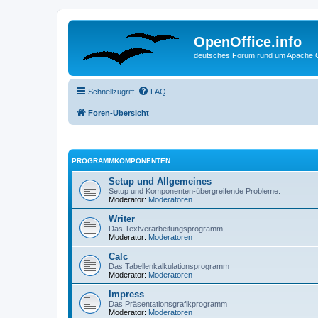
OpenOffice.info
deutsches Forum rund um Apache O
Schnellzugriff
FAQ
Foren-Übersicht
PROGRAMMKOMPONENTEN
Setup und Allgemeines
Setup und Komponenten-übergreifende Probleme.
Moderator:
Moderatoren
Writer
Das Textverarbeitungsprogramm
Moderator:
Moderatoren
Calc
Das Tabellenkalkulationsprogramm
Moderator:
Moderatoren
Impress
Das Präsentationsgrafikprogramm
Moderator:
Moderatoren