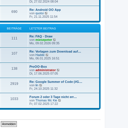
e
Di, 27.02.2024 08:04
i
e
u
t
r
e
r
Re: Android OO App
B
690
s
a
N
von
quotsi
e
t
g
e
Fr, 21.11.2025 11:54
i
e
u
t
r
e
r
B
s
a
BEITRÄGE
LETZTER BEITRAG
e
t
g
i
e
t
Re: FAQ - Draw
r
111
r
N
von
miesepeter
B
a
e
Mo, 09.02.2026 09:35
e
g
u
i
e
t
Re: Vorlagen zum Download auf…
107
s
r
N
von
Hadde
t
a
e
Mo, 06.01.2025 16:51
e
g
u
r
e
ProOO-Box
B
138
s
N
von
administrator
e
t
e
Di, 17.06.2025 07:05
i
e
u
t
r
e
r
Re: Google Summer of Code (#G…
B
2919
s
a
N
von
lin
e
t
g
e
Fr, 24.10.2025 11:32
i
e
u
t
r
e
r
Forum 2 oder 3 Tage nicht err…
B
1033
s
a
N
von
Thomas Mc Kie
e
t
g
e
Fr, 07.02.2025 17:22
i
e
u
t
r
e
r
B
s
a
e
t
g
i
e
t
r
r
B