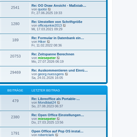
u
t
r
e
r
Re: OO Draw Ansicht - Maßstab…
B
2541
s
a
N
von
quotsi
e
t
g
e
Fr, 27.06.2025 19:33
i
e
u
t
r
e
r
Re: Umstellen von Schriftgröße
B
1280
s
a
N
von
officejunkie2013
e
t
g
e
Mi, 17.03.2021 09:29
i
e
u
t
r
e
r
Re: Formular in Datenbank ein…
B
189
s
a
N
von
Hiker
e
t
g
e
Fr, 11.02.2022 08:36
i
e
u
t
r
e
r
Re: Zeitspanne Berechnen
B
20753
s
a
N
von
miesepeter
e
t
g
e
Mo, 27.07.2026 06:19
i
e
u
t
r
e
r
Re: Auskommentieren und Einrü…
B
29469
s
a
N
von
georg.nuessgens
e
t
g
e
Sa, 24.01.2026 16:05
i
e
u
t
r
e
r
B
s
a
BEITRÄGE
LETZTER BEITRAG
e
t
g
i
e
t
Re: Libreoffice als Portable-…
r
479
r
N
von
Mondblatt24
B
a
e
So, 27.08.2023 06:37
e
g
u
i
e
t
Re: Open Office Einstellungen…
2380
s
r
N
von
miesepeter
t
a
e
Do, 27.03.2025 13:56
e
g
u
r
e
Open Office auf Pop OS instal…
B
1791
s
N
von
robertclark
e
t