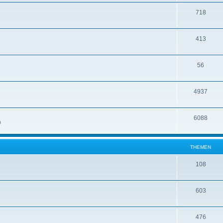
718
413
56
4937
6088
)
THEMEN
108
603
476