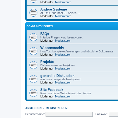
Moderator:
Moderatoren
Andere Systeme
AOO/LO für MacOS, Solaris ...
Moderator:
Moderatoren
COMMUNITY FOREN
FAQs
Häufige Fragen kurz beantwortet
Moderator:
Moderatoren
Wissensarchiv
HowTos, komplexe Anleitungen und nützliche Dokumente
Moderator:
Moderatoren
Projekte
Diskussionen zu Projekten
Moderator:
Moderatoren
generelle Diskussion
was sonst nirgends hineinpasst
Moderator:
Moderatoren
Site Feedback
Rund um diese Website und das Forum
Moderator:
Moderatoren
ANMELDEN
•
REGISTRIEREN
Benutzername:
Passwort: