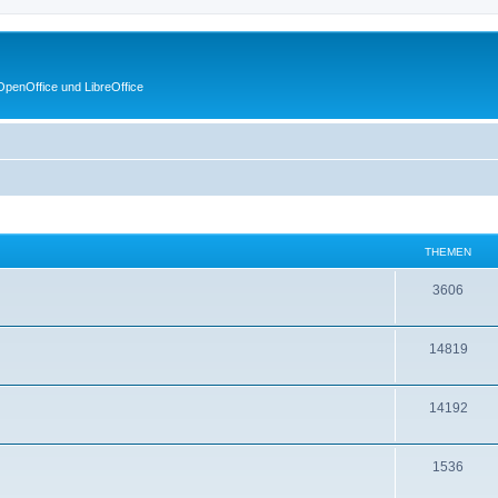
penOffice und LibreOffice
THEMEN
3606
14819
14192
1536