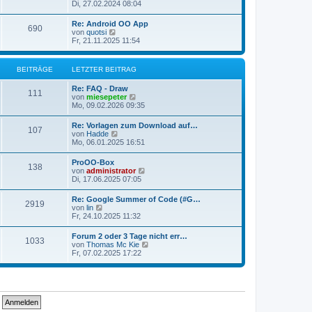
e
Di, 27.02.2024 08:04
i
e
u
t
r
e
r
Re: Android OO App
B
690
s
a
N
von
quotsi
e
t
g
e
Fr, 21.11.2025 11:54
i
e
u
t
r
e
r
B
s
a
BEITRÄGE
LETZTER BEITRAG
e
t
g
i
e
t
Re: FAQ - Draw
r
111
r
N
von
miesepeter
B
a
e
Mo, 09.02.2026 09:35
e
g
u
i
e
t
Re: Vorlagen zum Download auf…
107
s
r
N
von
Hadde
t
a
e
Mo, 06.01.2025 16:51
e
g
u
r
e
ProOO-Box
B
138
s
N
von
administrator
e
t
e
Di, 17.06.2025 07:05
i
e
u
t
r
e
r
Re: Google Summer of Code (#G…
B
2919
s
a
N
von
lin
e
t
g
e
Fr, 24.10.2025 11:32
i
e
u
t
r
e
r
Forum 2 oder 3 Tage nicht err…
B
1033
s
a
N
von
Thomas Mc Kie
e
t
g
e
Fr, 07.02.2025 17:22
i
e
u
t
r
e
r
B
s
a
e
t
g
i
e
t
r
r
B