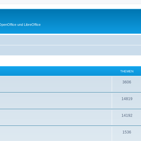
penOffice und LibreOffice
THEMEN
3606
14819
14192
1536