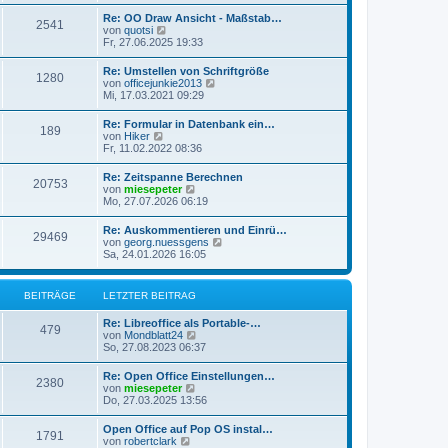
u
t
r
e
r
Re: OO Draw Ansicht - Maßstab…
B
2541
s
a
N
von
quotsi
e
t
g
e
Fr, 27.06.2025 19:33
i
e
u
t
r
e
r
Re: Umstellen von Schriftgröße
B
1280
s
a
N
von
officejunkie2013
e
t
g
e
Mi, 17.03.2021 09:29
i
e
u
t
r
e
r
Re: Formular in Datenbank ein…
B
189
s
a
N
von
Hiker
e
t
g
e
Fr, 11.02.2022 08:36
i
e
u
t
r
e
r
Re: Zeitspanne Berechnen
B
20753
s
a
N
von
miesepeter
e
t
g
e
Mo, 27.07.2026 06:19
i
e
u
t
r
e
r
Re: Auskommentieren und Einrü…
B
29469
s
a
N
von
georg.nuessgens
e
t
g
e
Sa, 24.01.2026 16:05
i
e
u
t
r
e
r
B
s
a
BEITRÄGE
LETZTER BEITRAG
e
t
g
i
e
t
Re: Libreoffice als Portable-…
r
479
r
N
von
Mondblatt24
B
a
e
So, 27.08.2023 06:37
e
g
u
i
e
t
Re: Open Office Einstellungen…
2380
s
r
N
von
miesepeter
t
a
e
Do, 27.03.2025 13:56
e
g
u
r
e
Open Office auf Pop OS instal…
B
1791
s
N
von
robertclark
e
t