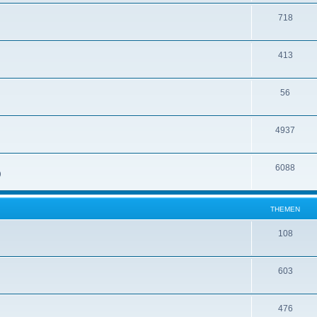
718
413
56
4937
6088
)
THEMEN
108
603
476