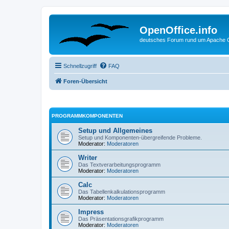
OpenOffice.info
deutsches Forum rund um Apache O
Schnellzugriff
FAQ
Foren-Übersicht
PROGRAMMKOMPONENTEN
Setup und Allgemeines
Setup und Komponenten-übergreifende Probleme.
Moderator:
Moderatoren
Writer
Das Textverarbeitungsprogramm
Moderator:
Moderatoren
Calc
Das Tabellenkalkulationsprogramm
Moderator:
Moderatoren
Impress
Das Präsentationsgrafikprogramm
Moderator:
Moderatoren