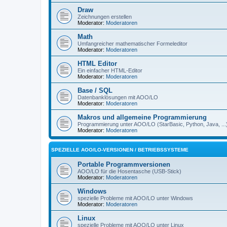
Draw
Zeichnungen erstellen
Moderator:
Moderatoren
Math
Umfangreicher mathematischer Formeleditor
Moderator:
Moderatoren
HTML Editor
Ein einfacher HTML-Editor
Moderator:
Moderatoren
Base / SQL
Datenbanklösungen mit AOO/LO
Moderator:
Moderatoren
Makros und allgemeine Programmierung
Programmierung unter AOO/LO (StarBasic, Python, Java, ...
Moderator:
Moderatoren
SPEZIELLE AOO/LO-VERSIONEN / BETRIEBSSYSTEME
Portable Programmversionen
AOO/LO für die Hosentasche (USB-Stick)
Moderator:
Moderatoren
Windows
spezielle Probleme mit AOO/LO unter Windows
Moderator:
Moderatoren
Linux
spezielle Probleme mit AOO/LO unter Linux