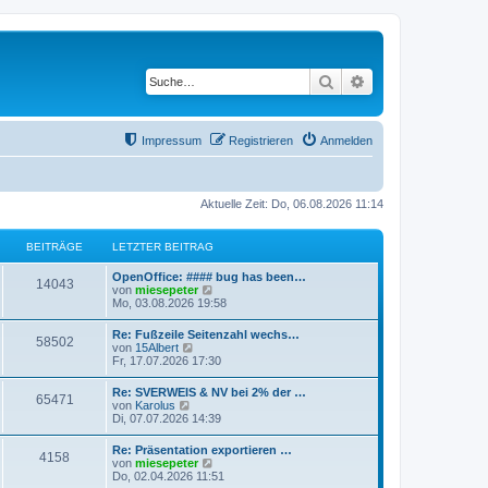
Suche
Erweiterte Suche
Impressum
Registrieren
Anmelden
Aktuelle Zeit: Do, 06.08.2026 11:14
BEITRÄGE
LETZTER BEITRAG
OpenOffice: #### bug has been…
14043
N
von
miesepeter
e
Mo, 03.08.2026 19:58
u
e
Re: Fußzeile Seitenzahl wechs…
58502
s
N
von
15Albert
t
e
Fr, 17.07.2026 17:30
e
u
r
e
Re: SVERWEIS & NV bei 2% der …
B
65471
s
N
von
Karolus
e
t
e
Di, 07.07.2026 14:39
i
e
u
t
r
e
r
Re: Präsentation exportieren …
B
4158
s
a
N
von
miesepeter
e
t
g
e
Do, 02.04.2026 11:51
i
e