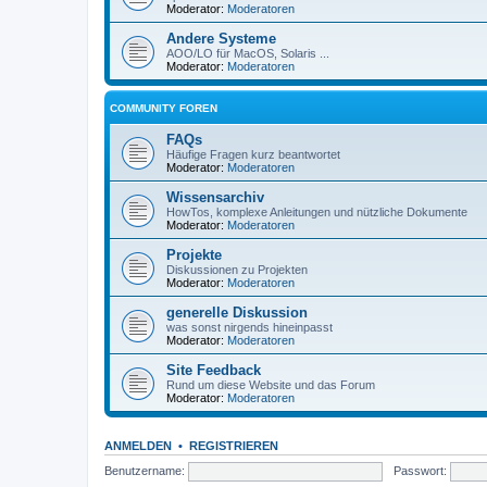
Moderator:
Moderatoren
Andere Systeme
AOO/LO für MacOS, Solaris ...
Moderator:
Moderatoren
COMMUNITY FOREN
FAQs
Häufige Fragen kurz beantwortet
Moderator:
Moderatoren
Wissensarchiv
HowTos, komplexe Anleitungen und nützliche Dokumente
Moderator:
Moderatoren
Projekte
Diskussionen zu Projekten
Moderator:
Moderatoren
generelle Diskussion
was sonst nirgends hineinpasst
Moderator:
Moderatoren
Site Feedback
Rund um diese Website und das Forum
Moderator:
Moderatoren
ANMELDEN
•
REGISTRIEREN
Benutzername:
Passwort: