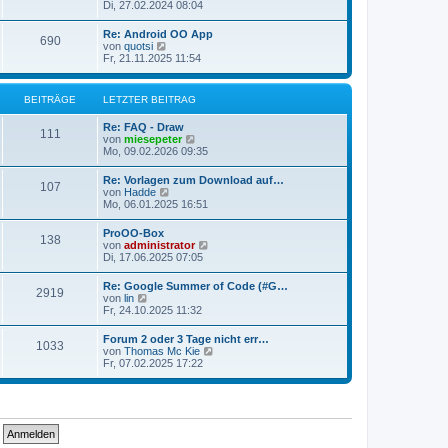
e
Di, 27.02.2024 08:04
i
e
u
t
r
e
r
Re: Android OO App
B
690
s
a
N
von
quotsi
e
t
g
e
Fr, 21.11.2025 11:54
i
e
u
t
r
e
r
B
s
a
BEITRÄGE
LETZTER BEITRAG
e
t
g
i
e
t
Re: FAQ - Draw
r
111
r
N
von
miesepeter
B
a
e
Mo, 09.02.2026 09:35
e
g
u
i
e
t
Re: Vorlagen zum Download auf…
107
s
r
N
von
Hadde
t
a
e
Mo, 06.01.2025 16:51
e
g
u
r
e
ProOO-Box
B
138
s
N
von
administrator
e
t
e
Di, 17.06.2025 07:05
i
e
u
t
r
e
r
Re: Google Summer of Code (#G…
B
2919
s
a
N
von
lin
e
t
g
e
Fr, 24.10.2025 11:32
i
e
u
t
r
e
r
Forum 2 oder 3 Tage nicht err…
B
1033
s
a
N
von
Thomas Mc Kie
e
t
g
e
Fr, 07.02.2025 17:22
i
e
u
t
r
e
r
B
s
a
e
t
g
i
e
t
r
r
B