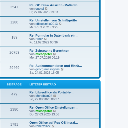
u
t
r
e
r
Re: OO Draw Ansicht - Maßstab…
B
2541
s
a
N
von
quotsi
e
t
g
e
Fr, 27.06.2025 19:33
i
e
u
t
r
e
r
Re: Umstellen von Schriftgröße
B
1280
s
a
N
von
officejunkie2013
e
t
g
e
Mi, 17.03.2021 09:29
i
e
u
t
r
e
r
Re: Formular in Datenbank ein…
B
189
s
a
N
von
Hiker
e
t
g
e
Fr, 11.02.2022 08:36
i
e
u
t
r
e
r
Re: Zeitspanne Berechnen
B
20753
s
a
N
von
miesepeter
e
t
g
e
Mo, 27.07.2026 06:19
i
e
u
t
r
e
r
Re: Auskommentieren und Einrü…
B
29469
s
a
N
von
georg.nuessgens
e
t
g
e
Sa, 24.01.2026 16:05
i
e
u
t
r
e
r
B
s
a
BEITRÄGE
LETZTER BEITRAG
e
t
g
i
e
t
Re: Libreoffice als Portable-…
r
479
r
N
von
Mondblatt24
B
a
e
So, 27.08.2023 06:37
e
g
u
i
e
t
Re: Open Office Einstellungen…
2380
s
r
N
von
miesepeter
t
a
e
Do, 27.03.2025 13:56
e
g
u
r
e
Open Office auf Pop OS instal…
B
1791
s
N
von
robertclark
e
t