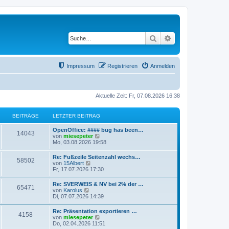
Suche
Erweiterte Suche
Impressum
Registrieren
Anmelden
Aktuelle Zeit: Fr, 07.08.2026 16:38
BEITRÄGE
LETZTER BEITRAG
OpenOffice: #### bug has been…
14043
N
von
miesepeter
e
Mo, 03.08.2026 19:58
u
e
Re: Fußzeile Seitenzahl wechs…
58502
s
N
von
15Albert
t
e
Fr, 17.07.2026 17:30
e
u
r
e
Re: SVERWEIS & NV bei 2% der …
B
65471
s
N
von
Karolus
e
t
e
Di, 07.07.2026 14:39
i
e
u
t
r
e
r
Re: Präsentation exportieren …
B
4158
s
a
N
von
miesepeter
e
t
g
e
Do, 02.04.2026 11:51
i
e