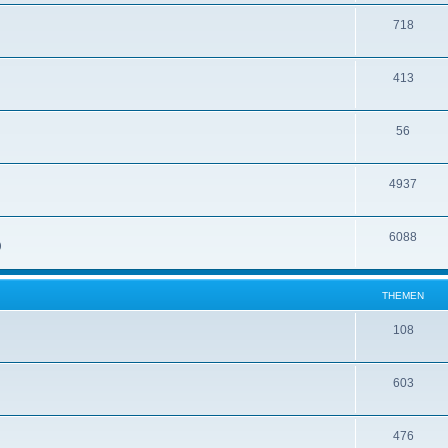
718
413
56
4937
6088
)
THEMEN
108
603
476