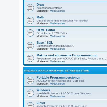
Draw
Zeichnungen erstellen
Moderator:
Moderatoren
Math
Umfangreicher mathematischer Formeleditor
Moderator:
Moderatoren
HTML Editor
Ein einfacher HTML-Editor
Moderator:
Moderatoren
Base / SQL
Datenbanklösungen mit AOO/LO
Moderator:
Moderatoren
Makros und allgemeine Programmierung
Programmierung unter AOO/LO (StarBasic, Python, Java, ...
Moderator:
Moderatoren
SPEZIELLE AOO/LO-VERSIONEN / BETRIEBSSYSTEME
Portable Programmversionen
AOO/LO für die Hosentasche (USB-Stick)
Moderator:
Moderatoren
Windows
spezielle Probleme mit AOO/LO unter Windows
Moderator:
Moderatoren
Linux
spezielle Probleme mit AOO/LO unter Linux