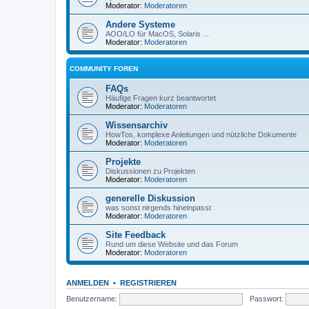
Moderator:
Moderatoren
Andere Systeme
AOO/LO für MacOS, Solaris ...
Moderator:
Moderatoren
COMMUNITY FOREN
FAQs
Häufige Fragen kurz beantwortet
Moderator:
Moderatoren
Wissensarchiv
HowTos, komplexe Anleitungen und nützliche Dokumente
Moderator:
Moderatoren
Projekte
Diskussionen zu Projekten
Moderator:
Moderatoren
generelle Diskussion
was sonst nirgends hineinpasst
Moderator:
Moderatoren
Site Feedback
Rund um diese Website und das Forum
Moderator:
Moderatoren
ANMELDEN
•
REGISTRIEREN
Benutzername:
Passwort: