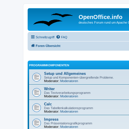
OpenOffice.info
deutsches Forum rund um Apache O
Schnellzugriff
FAQ
Foren-Übersicht
PROGRAMMKOMPONENTEN
Setup und Allgemeines
Setup und Komponenten-übergreifende Probleme.
Moderator:
Moderatoren
Writer
Das Textverarbeitungsprogramm
Moderator:
Moderatoren
Calc
Das Tabellenkalkulationsprogramm
Moderator:
Moderatoren
Impress
Das Präsentationsgrafikprogramm
Moderator:
Moderatoren