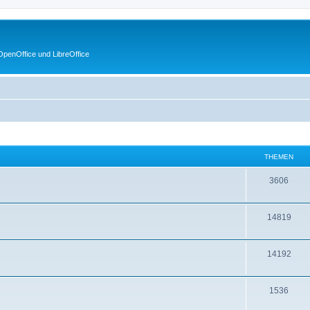
penOffice und LibreOffice
THEMEN
3606
14819
14192
1536