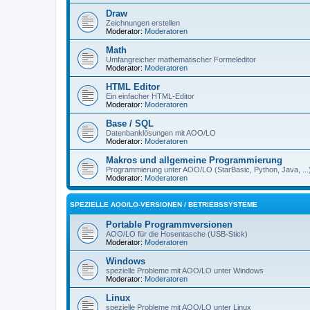
Draw
Zeichnungen erstellen
Moderator:
Moderatoren
Math
Umfangreicher mathematischer Formeleditor
Moderator:
Moderatoren
HTML Editor
Ein einfacher HTML-Editor
Moderator:
Moderatoren
Base / SQL
Datenbanklösungen mit AOO/LO
Moderator:
Moderatoren
Makros und allgemeine Programmierung
Programmierung unter AOO/LO (StarBasic, Python, Java, ...
Moderator:
Moderatoren
SPEZIELLE AOO/LO-VERSIONEN / BETRIEBSSYSTEME
Portable Programmversionen
AOO/LO für die Hosentasche (USB-Stick)
Moderator:
Moderatoren
Windows
spezielle Probleme mit AOO/LO unter Windows
Moderator:
Moderatoren
Linux
spezielle Probleme mit AOO/LO unter Linux