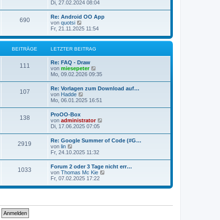
e
Di, 27.02.2024 08:04
i
e
u
t
r
e
r
Re: Android OO App
B
690
s
a
N
von
quotsi
e
t
g
e
Fr, 21.11.2025 11:54
i
e
u
t
r
e
r
B
s
a
BEITRÄGE
LETZTER BEITRAG
e
t
g
i
e
t
Re: FAQ - Draw
r
111
r
N
von
miesepeter
B
a
e
Mo, 09.02.2026 09:35
e
g
u
i
e
t
Re: Vorlagen zum Download auf…
107
s
r
N
von
Hadde
t
a
e
Mo, 06.01.2025 16:51
e
g
u
r
e
ProOO-Box
B
138
s
N
von
administrator
e
t
e
Di, 17.06.2025 07:05
i
e
u
t
r
e
r
Re: Google Summer of Code (#G…
B
2919
s
a
N
von
lin
e
t
g
e
Fr, 24.10.2025 11:32
i
e
u
t
r
e
r
Forum 2 oder 3 Tage nicht err…
B
1033
s
a
N
von
Thomas Mc Kie
e
t
g
e
Fr, 07.02.2025 17:22
i
e
u
t
r
e
r
B
s
a
e
t
g
i
e
t
r
r
B