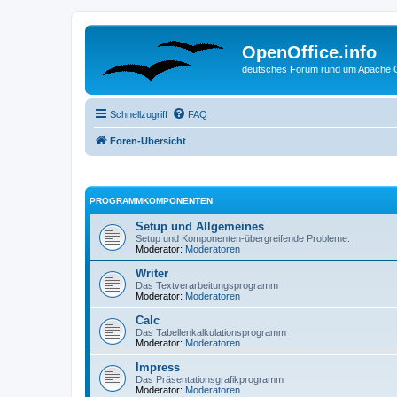
OpenOffice.info
deutsches Forum rund um Apache O
Schnellzugriff
FAQ
Foren-Übersicht
PROGRAMMKOMPONENTEN
Setup und Allgemeines
Setup und Komponenten-übergreifende Probleme.
Moderator:
Moderatoren
Writer
Das Textverarbeitungsprogramm
Moderator:
Moderatoren
Calc
Das Tabellenkalkulationsprogramm
Moderator:
Moderatoren
Impress
Das Präsentationsgrafikprogramm
Moderator:
Moderatoren