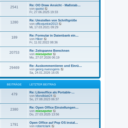
u
t
r
e
r
Re: OO Draw Ansicht - Maßstab…
B
2541
s
a
N
von
quotsi
e
t
g
e
Fr, 27.06.2025 19:33
i
e
u
t
r
e
r
Re: Umstellen von Schriftgröße
B
1280
s
a
N
von
officejunkie2013
e
t
g
e
Mi, 17.03.2021 09:29
i
e
u
t
r
e
r
Re: Formular in Datenbank ein…
B
189
s
a
N
von
Hiker
e
t
g
e
Fr, 11.02.2022 08:36
i
e
u
t
r
e
r
Re: Zeitspanne Berechnen
B
20753
s
a
N
von
miesepeter
e
t
g
e
Mo, 27.07.2026 06:19
i
e
u
t
r
e
r
Re: Auskommentieren und Einrü…
B
29469
s
a
N
von
georg.nuessgens
e
t
g
e
Sa, 24.01.2026 16:05
i
e
u
t
r
e
r
B
s
a
BEITRÄGE
LETZTER BEITRAG
e
t
g
i
e
t
Re: Libreoffice als Portable-…
r
479
r
N
von
Mondblatt24
B
a
e
So, 27.08.2023 06:37
e
g
u
i
e
t
Re: Open Office Einstellungen…
2380
s
r
N
von
miesepeter
t
a
e
Do, 27.03.2025 13:56
e
g
u
r
e
Open Office auf Pop OS instal…
B
1791
s
N
von
robertclark
e
t