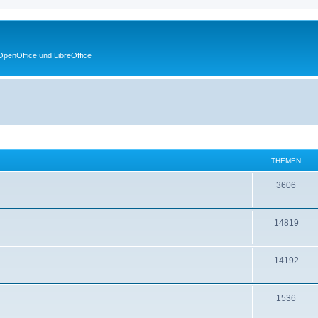
penOffice und LibreOffice
THEMEN
3606
14819
14192
1536