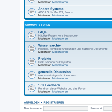
Moderator:
Moderatoren
Andere Systeme
AOO/LO für MacOS, Solaris ...
Moderator:
Moderatoren
COMMUNITY FOREN
FAQs
Häufige Fragen kurz beantwortet
Moderator:
Moderatoren
Wissensarchiv
HowTos, komplexe Anleitungen und nützliche Dokumente
Moderator:
Moderatoren
Projekte
Diskussionen zu Projekten
Moderator:
Moderatoren
generelle Diskussion
was sonst nirgends hineinpasst
Moderator:
Moderatoren
Site Feedback
Rund um diese Website und das Forum
Moderator:
Moderatoren
ANMELDEN
•
REGISTRIEREN
Benutzername:
Passwort: