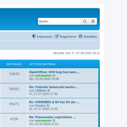
Suche
Erweiterte Suche
Impressum
Registrieren
Anmelden
Aktuelle Zeit: Fr, 07.08.2026 10:11
BEITRÄGE
LETZTER BEITRAG
OpenOffice: #### bug has been…
14043
N
von
miesepeter
e
Mo, 03.08.2026 19:58
u
e
Re: Fußzeile Seitenzahl wechs…
58502
s
N
von
15Albert
t
e
Fr, 17.07.2026 17:30
e
u
r
e
Re: SVERWEIS & NV bei 2% der …
B
65471
s
N
von
Karolus
e
t
e
Di, 07.07.2026 14:39
i
e
u
t
r
e
r
Re: Präsentation exportieren …
B
4158
s
a
N
von
miesepeter
e
t
g
e
Do, 02.04.2026 11:51
i
e