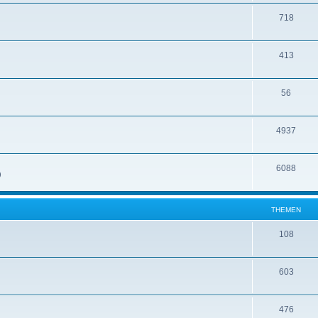
718
413
56
4937
6088
)
THEMEN
108
603
476