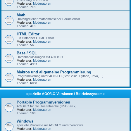
Zeichnungen erstellen
Moderator:
Moderatoren
Themen:
718
Math
Umfangreicher mathematischer Formeleditor
Moderator:
Moderatoren
Themen:
413
HTML Editor
Ein einfacher HTML-Editor
Moderator:
Moderatoren
Themen:
56
Base / SQL
Datenbanklösungen mit AOO/LO
Moderator:
Moderatoren
Themen:
4937
Makros und allgemeine Programmierung
Programmierung unter AOO/LO (StarBasic, Python, Java, ...)
Moderator:
Moderatoren
Themen:
6088
spezielle AOO/LO-Versionen / Betriebssysteme
Portable Programmversionen
AOO/LO für die Hosentasche (USB-Stick)
Moderator:
Moderatoren
Themen:
108
Windows
spezielle Probleme mit AOO/LO unter Windows
Moderator:
Moderatoren