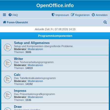
OpenOffice.info
FAQ
Impressum
Registrieren
Anmelden
S
Foren-Übersicht
u
Aktuelle Zeit: Fr, 07.08.2026 14:19
c
Programmkomponenten
h
Setup und Allgemeines
e
Setup und Komponenten-übergreifende Probleme.
Moderator:
Moderatoren
Themen:
3606
Writer
Das Textverarbeitungsprogramm
Moderator:
Moderatoren
Themen:
14819
Calc
Das Tabellenkalkulationsprogramm
Moderator:
Moderatoren
Themen:
14192
Impress
Das Präsentationsgrafikprogramm
Moderator:
Moderatoren
Themen:
1536
Draw