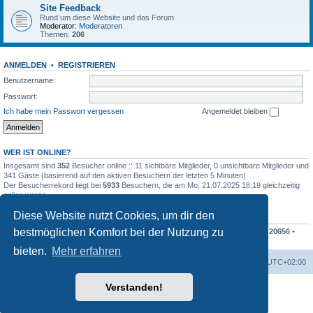
Site Feedback
Rund um diese Website und das Forum
Moderator:
Moderatoren
Themen:
206
ANMELDEN
•
REGISTRIEREN
Benutzername:
Passwort:
Ich habe mein Passwort vergessen
Angemeldet bleiben
WER IST ONLINE?
Insgesamt sind
352
Besucher online :: 11 sichtbare Mitglieder, 0 unsichtbare Mitglieder und
341 Gäste (basierend auf den aktiven Besuchern der letzten 5 Minuten)
Der Besucherrekord liegt bei
5933
Besuchern, die am Mo, 21.07.2025 18:19 gleichzeitig
online waren.
Diese Website nutzt Cookies, um dir den
STATISTIK
bestmöglichen Komfort bei der Nutzung zu
Beiträge insgesamt
207838
• Themen insgesamt
48676
• Mitglieder insgesamt
20656
•
Unser neuestes Mitglied:
Finko
bieten.
Mehr erfahren
Foren-Übersicht
Alle Cookies löschen
Alle Zeiten sind
UTC+02:00
Verstanden!
Powered by
phpBB
® Forum Software © phpBB Limited
Deutsche Übersetzung durch
phpBB.de
Datenschutz
|
Nutzungsbedingungen