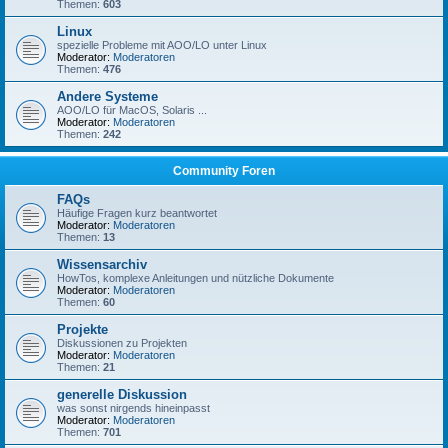
Themen:
603
Linux
spezielle Probleme mit AOO/LO unter Linux
Moderator:
Moderatoren
Themen:
476
Andere Systeme
AOO/LO für MacOS, Solaris ...
Moderator:
Moderatoren
Themen:
242
Community Foren
FAQs
Häufige Fragen kurz beantwortet
Moderator:
Moderatoren
Themen:
13
Wissensarchiv
HowTos, komplexe Anleitungen und nützliche Dokumente
Moderator:
Moderatoren
Themen:
60
Projekte
Diskussionen zu Projekten
Moderator:
Moderatoren
Themen:
21
generelle Diskussion
was sonst nirgends hineinpasst
Moderator:
Moderatoren
Themen:
701