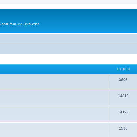
penOffice und LibreOffice
THEMEN
3606
14819
14192
1536