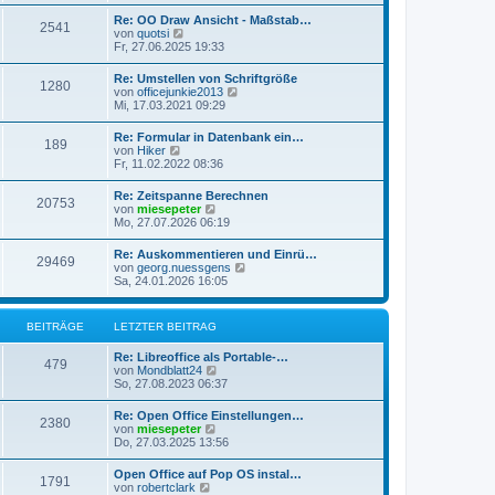
u
t
r
e
r
Re: OO Draw Ansicht - Maßstab…
B
2541
s
a
N
von
quotsi
e
t
g
e
Fr, 27.06.2025 19:33
i
e
u
t
r
e
r
Re: Umstellen von Schriftgröße
B
1280
s
a
N
von
officejunkie2013
e
t
g
e
Mi, 17.03.2021 09:29
i
e
u
t
r
e
r
Re: Formular in Datenbank ein…
B
189
s
a
N
von
Hiker
e
t
g
e
Fr, 11.02.2022 08:36
i
e
u
t
r
e
r
Re: Zeitspanne Berechnen
B
20753
s
a
N
von
miesepeter
e
t
g
e
Mo, 27.07.2026 06:19
i
e
u
t
r
e
r
Re: Auskommentieren und Einrü…
B
29469
s
a
N
von
georg.nuessgens
e
t
g
e
Sa, 24.01.2026 16:05
i
e
u
t
r
e
r
B
s
a
BEITRÄGE
LETZTER BEITRAG
e
t
g
i
e
t
Re: Libreoffice als Portable-…
r
479
r
N
von
Mondblatt24
B
a
e
So, 27.08.2023 06:37
e
g
u
i
e
t
Re: Open Office Einstellungen…
2380
s
r
N
von
miesepeter
t
a
e
Do, 27.03.2025 13:56
e
g
u
r
e
Open Office auf Pop OS instal…
B
1791
s
N
von
robertclark
e
t