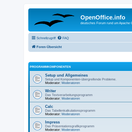
OpenOffice.info
deutsches Forum rund um Apache O
Schnellzugriff
FAQ
Foren-Übersicht
PROGRAMMKOMPONENTEN
Setup und Allgemeines
Setup und Komponenten-übergreifende Probleme.
Moderator:
Moderatoren
Writer
Das Textverarbeitungsprogramm
Moderator:
Moderatoren
Calc
Das Tabellenkalkulationsprogramm
Moderator:
Moderatoren
Impress
Das Präsentationsgrafikprogramm
Moderator:
Moderatoren