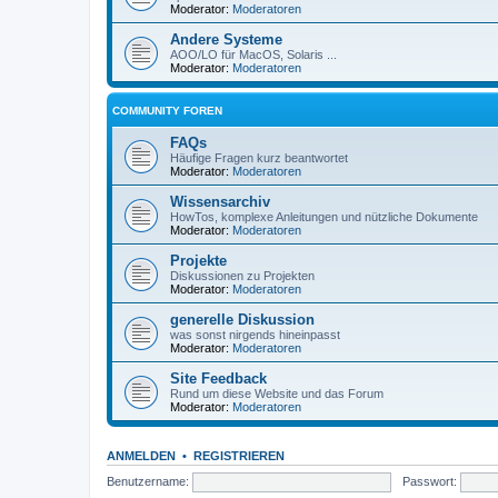
Moderator:
Moderatoren
Andere Systeme
AOO/LO für MacOS, Solaris ...
Moderator:
Moderatoren
COMMUNITY FOREN
FAQs
Häufige Fragen kurz beantwortet
Moderator:
Moderatoren
Wissensarchiv
HowTos, komplexe Anleitungen und nützliche Dokumente
Moderator:
Moderatoren
Projekte
Diskussionen zu Projekten
Moderator:
Moderatoren
generelle Diskussion
was sonst nirgends hineinpasst
Moderator:
Moderatoren
Site Feedback
Rund um diese Website und das Forum
Moderator:
Moderatoren
ANMELDEN
•
REGISTRIEREN
Benutzername:
Passwort: