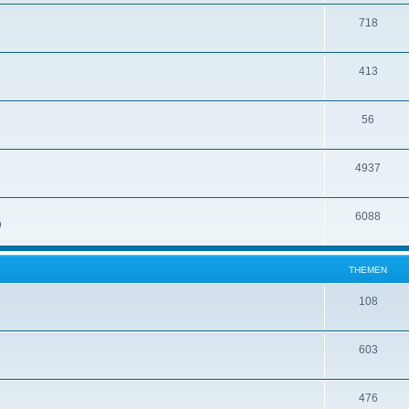
718
413
56
4937
6088
)
THEMEN
108
603
476