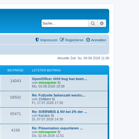
Suche
Erweiterte Suche
Impressum
Registrieren
Anmelden
Aktuelle Zeit: So, 09.08.2026 11:06
BEITRÄGE
LETZTER BEITRAG
OpenOffice: #### bug has been…
14043
N
von
miesepeter
e
Mo, 03.08.2026 19:58
u
e
Re: Fußzeile Seitenzahl wechs…
58502
s
N
von
15Albert
t
e
Fr, 17.07.2026 17:30
e
u
r
e
Re: SVERWEIS & NV bei 2% der …
B
65471
s
N
von
Karolus
e
t
e
Di, 07.07.2026 14:39
i
e
u
t
r
e
r
Re: Präsentation exportieren …
B
4158
s
a
N
von
miesepeter
e
t
g
e
Do, 02.04.2026 11:51
i
e