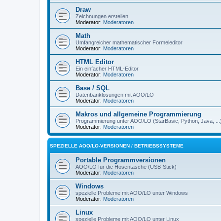
Draw
Zeichnungen erstellen
Moderator:
Moderatoren
Math
Umfangreicher mathematischer Formeleditor
Moderator:
Moderatoren
HTML Editor
Ein einfacher HTML-Editor
Moderator:
Moderatoren
Base / SQL
Datenbanklösungen mit AOO/LO
Moderator:
Moderatoren
Makros und allgemeine Programmierung
Programmierung unter AOO/LO (StarBasic, Python, Java, ...
Moderator:
Moderatoren
SPEZIELLE AOO/LO-VERSIONEN / BETRIEBSSYSTEME
Portable Programmversionen
AOO/LO für die Hosentasche (USB-Stick)
Moderator:
Moderatoren
Windows
spezielle Probleme mit AOO/LO unter Windows
Moderator:
Moderatoren
Linux
spezielle Probleme mit AOO/LO unter Linux