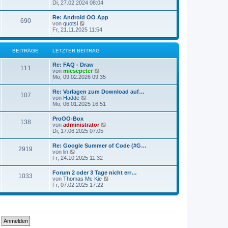
e
Di, 27.02.2024 08:04
i
e
u
t
r
e
r
Re: Android OO App
B
690
s
a
N
von
quotsi
e
t
g
e
Fr, 21.11.2025 11:54
i
e
u
t
r
e
r
B
s
a
BEITRÄGE
LETZTER BEITRAG
e
t
g
i
e
t
Re: FAQ - Draw
r
111
r
N
von
miesepeter
B
a
e
Mo, 09.02.2026 09:35
e
g
u
i
e
t
Re: Vorlagen zum Download auf…
107
s
r
N
von
Hadde
t
a
e
Mo, 06.01.2025 16:51
e
g
u
r
e
ProOO-Box
B
138
s
N
von
administrator
e
t
e
Di, 17.06.2025 07:05
i
e
u
t
r
e
r
Re: Google Summer of Code (#G…
B
2919
s
a
N
von
lin
e
t
g
e
Fr, 24.10.2025 11:32
i
e
u
t
r
e
r
Forum 2 oder 3 Tage nicht err…
B
1033
s
a
N
von
Thomas Mc Kie
e
t
g
e
Fr, 07.02.2025 17:22
i
e
u
t
r
e
r
B
s
a
e
t
g
i
e
t
r
r
B