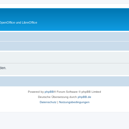
penOffice und LibreOffice
nden.
Powered by
phpBB
® Forum Software © phpBB Limited
Deutsche Übersetzung durch
phpBB.de
Datenschutz
|
Nutzungsbedingungen