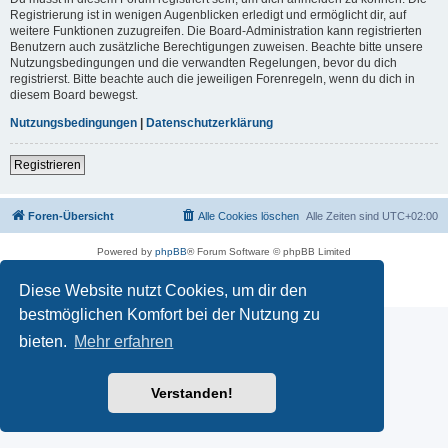
Registrierung ist in wenigen Augenblicken erledigt und ermöglicht dir, auf
weitere Funktionen zuzugreifen. Die Board-Administration kann registrierten
Benutzern auch zusätzliche Berechtigungen zuweisen. Beachte bitte unsere
Nutzungsbedingungen und die verwandten Regelungen, bevor du dich
registrierst. Bitte beachte auch die jeweiligen Forenregeln, wenn du dich in
diesem Board bewegst.
Nutzungsbedingungen
|
Datenschutzerklärung
Registrieren
Foren-Übersicht
Alle Cookies löschen
Alle Zeiten sind
UTC+02:00
Powered by
phpBB
® Forum Software © phpBB Limited
Deutsche Übersetzung durch
phpBB.de
Datenschutz
|
Nutzungsbedingungen
Diese Website nutzt Cookies, um dir den
bestmöglichen Komfort bei der Nutzung zu
bieten.
Mehr erfahren
Verstanden!