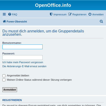
OpenOffice.info
FAQ
Impressum
Registrieren
Anmelden
S
Foren-Übersicht
u
Du musst dich anmelden, um die Gruppendetails
c
anzusehen.
h
Benutzername:
e
Passwort:
Ich habe mein Passwort vergessen
Die Aktivierungs-E-Mail erneut senden
Angemeldet bleiben
Meinen Online-Status während dieser Sitzung verbergen
REGISTRIEREN
Du musst in diesem Forum registriert sein, um dich anmelden zu können. Die