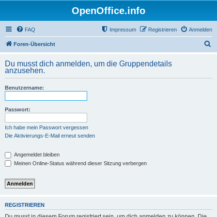
OpenOffice.info
FAQ
Impressum
Registrieren
Anmelden
S
Foren-Übersicht
u
Du musst dich anmelden, um die Gruppendetails
c
anzusehen.
h
Benutzername:
e
Passwort:
Ich habe mein Passwort vergessen
Die Aktivierungs-E-Mail erneut senden
Angemeldet bleiben
Meinen Online-Status während dieser Sitzung verbergen
REGISTRIEREN
Du musst in diesem Forum registriert sein, um dich anmelden zu können. Die