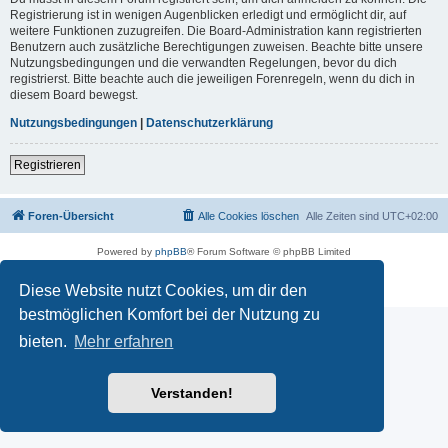
Registrierung ist in wenigen Augenblicken erledigt und ermöglicht dir, auf
weitere Funktionen zuzugreifen. Die Board-Administration kann registrierten
Benutzern auch zusätzliche Berechtigungen zuweisen. Beachte bitte unsere
Nutzungsbedingungen und die verwandten Regelungen, bevor du dich
registrierst. Bitte beachte auch die jeweiligen Forenregeln, wenn du dich in
diesem Board bewegst.
Nutzungsbedingungen
|
Datenschutzerklärung
Registrieren
Foren-Übersicht
Alle Cookies löschen
Alle Zeiten sind
UTC+02:00
Powered by
phpBB
® Forum Software © phpBB Limited
Deutsche Übersetzung durch
phpBB.de
Datenschutz
|
Nutzungsbedingungen
Diese Website nutzt Cookies, um dir den
bestmöglichen Komfort bei der Nutzung zu
bieten.
Mehr erfahren
Verstanden!