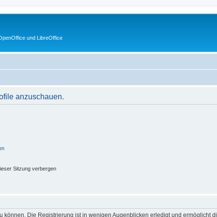
penOffice und LibreOffice
rofile anzuschauen.
en
ieser Sitzung verbergen
 können. Die Registrierung ist in wenigen Augenblicken erledigt und ermöglicht di