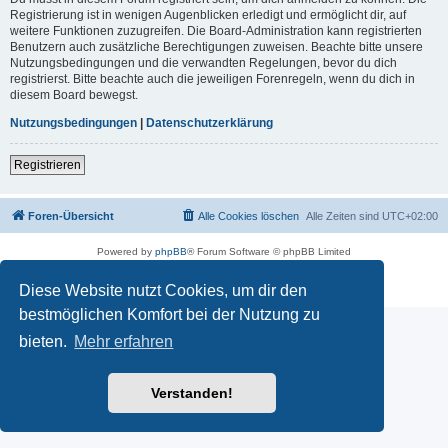
Registrierung ist in wenigen Augenblicken erledigt und ermöglicht dir, auf
weitere Funktionen zuzugreifen. Die Board-Administration kann registrierten
Benutzern auch zusätzliche Berechtigungen zuweisen. Beachte bitte unsere
Nutzungsbedingungen und die verwandten Regelungen, bevor du dich
registrierst. Bitte beachte auch die jeweiligen Forenregeln, wenn du dich in
diesem Board bewegst.
Nutzungsbedingungen
|
Datenschutzerklärung
Registrieren
Foren-Übersicht
Alle Cookies löschen
Alle Zeiten sind
UTC+02:00
Powered by
phpBB
® Forum Software © phpBB Limited
Deutsche Übersetzung durch
phpBB.de
Datenschutz
|
Nutzungsbedingungen
Diese Website nutzt Cookies, um dir den
bestmöglichen Komfort bei der Nutzung zu
bieten.
Mehr erfahren
Verstanden!