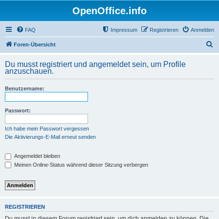
OpenOffice.info
FAQ
Impressum
Registrieren
Anmelden
S
Foren-Übersicht
u
Du musst registriert und angemeldet sein, um Profile
c
anzuschauen.
h
Benutzername:
e
Passwort:
Ich habe mein Passwort vergessen
Die Aktivierungs-E-Mail erneut senden
Angemeldet bleiben
Meinen Online-Status während dieser Sitzung verbergen
REGISTRIEREN
Du musst in diesem Forum registriert sein, um dich anmelden zu können. Die