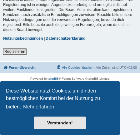
Registrierung ist in wenigen Augenblicken erledigt und ermöglicht dir, auf
weitere Funktionen zuzugreifen. Die Board-Administration kann registrierten
Benutzern auch zusätzliche Berechtigungen zuweisen. Beachte bitte unsere
Nutzungsbedingungen und die verwandten Regelungen, bevor du dich
registrierst. Bitte beachte auch die jeweiligen Forenregeln, wenn du dich in
diesem Board bewegst.
Nutzungsbedingungen
|
Datenschutzerklärung
Registrieren
Foren-Übersicht
Alle Cookies löschen
Alle Zeiten sind
UTC+02:00
Powered by
phpBB
® Forum Software © phpBB Limited
Deutsche Übersetzung durch
phpBB.de
Datenschutz
|
Nutzungsbedingungen
Diese Website nutzt Cookies, um dir den
bestmöglichen Komfort bei der Nutzung zu
bieten.
Mehr erfahren
Verstanden!