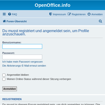
OpenOffice.info
FAQ
Impressum
Registrieren
Anmelden
S
Foren-Übersicht
u
Du musst registriert und angemeldet sein, um Profile
c
anzuschauen.
h
Benutzername:
e
Passwort:
Ich habe mein Passwort vergessen
Die Aktivierungs-E-Mail erneut senden
Angemeldet bleiben
Meinen Online-Status während dieser Sitzung verbergen
REGISTRIEREN
Du musst in diesem Forum registriert sein, um dich anmelden zu können. Die