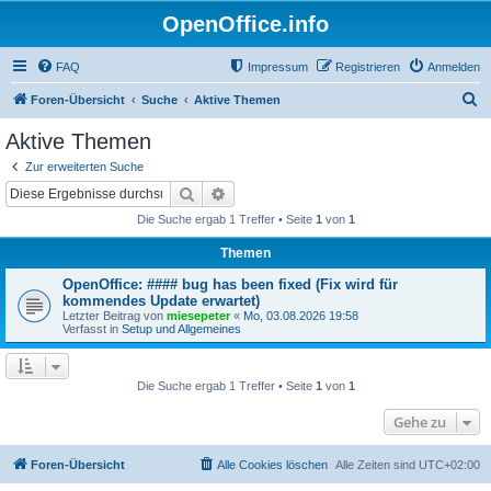
OpenOffice.info
FAQ
Impressum
Registrieren
Anmelden
S
Foren-Übersicht
Suche
Aktive Themen
u
Aktive Themen
c
Zur erweiterten Suche
h
Suche
Erweiterte Suche
e
Die Suche ergab 1 Treffer • Seite
1
von
1
Themen
OpenOffice: #### bug has been fixed (Fix wird für
kommendes Update erwartet)
Letzter Beitrag von
miesepeter
«
Mo, 03.08.2026 19:58
Verfasst in
Setup und Allgemeines
Die Suche ergab 1 Treffer • Seite
1
von
1
Gehe zu
Foren-Übersicht
Alle Cookies löschen
Alle Zeiten sind
UTC+02:00