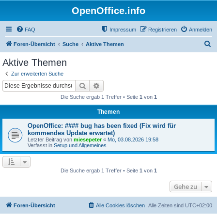
OpenOffice.info
FAQ
Impressum
Registrieren
Anmelden
S
Foren-Übersicht
Suche
Aktive Themen
u
Aktive Themen
c
Zur erweiterten Suche
h
Suche
Erweiterte Suche
e
Die Suche ergab 1 Treffer • Seite
1
von
1
Themen
OpenOffice: #### bug has been fixed (Fix wird für
kommendes Update erwartet)
Letzter Beitrag von
miesepeter
«
Mo, 03.08.2026 19:58
Verfasst in
Setup und Allgemeines
Die Suche ergab 1 Treffer • Seite
1
von
1
Gehe zu
Foren-Übersicht
Alle Cookies löschen
Alle Zeiten sind
UTC+02:00