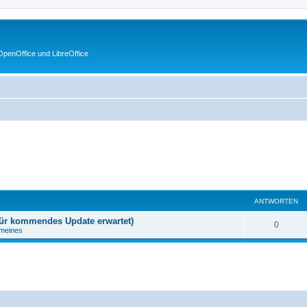
penOffice und LibreOffice
ANTWORTEN
 für kommendes Update erwartet)
0
emeines