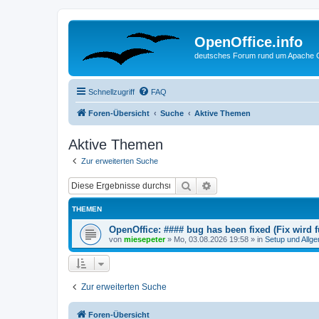
OpenOffice.info
deutsches Forum rund um Apache O
Schnellzugriff
FAQ
Foren-Übersicht
Suche
Aktive Themen
Aktive Themen
Zur erweiterten Suche
Suche
Erweiterte Suche
THEMEN
OpenOffice: #### bug has been fixed (Fix wird
von
miesepeter
»
Mo, 03.08.2026 19:58
» in
Setup und Allg
Zur erweiterten Suche
Foren-Übersicht