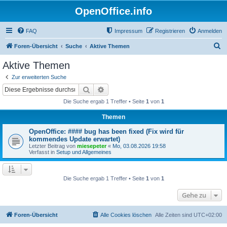
OpenOffice.info
FAQ
Impressum
Registrieren
Anmelden
S
Foren-Übersicht
Suche
Aktive Themen
u
Aktive Themen
c
Zur erweiterten Suche
h
Suche
Erweiterte Suche
e
Die Suche ergab 1 Treffer • Seite
1
von
1
Themen
OpenOffice: #### bug has been fixed (Fix wird für
kommendes Update erwartet)
Letzter Beitrag von
miesepeter
«
Mo, 03.08.2026 19:58
Verfasst in
Setup und Allgemeines
Die Suche ergab 1 Treffer • Seite
1
von
1
Gehe zu
Foren-Übersicht
Alle Cookies löschen
Alle Zeiten sind
UTC+02:00