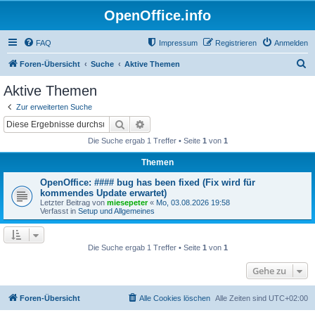
OpenOffice.info
FAQ
Impressum
Registrieren
Anmelden
S
Foren-Übersicht
Suche
Aktive Themen
u
Aktive Themen
c
Zur erweiterten Suche
h
Suche
Erweiterte Suche
e
Die Suche ergab 1 Treffer • Seite
1
von
1
Themen
OpenOffice: #### bug has been fixed (Fix wird für
kommendes Update erwartet)
Letzter Beitrag von
miesepeter
«
Mo, 03.08.2026 19:58
Verfasst in
Setup und Allgemeines
Die Suche ergab 1 Treffer • Seite
1
von
1
Gehe zu
Foren-Übersicht
Alle Cookies löschen
Alle Zeiten sind
UTC+02:00