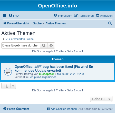
OpenOffice.info
FAQ
Impressum
Registrieren
Anmelden
S
Foren-Übersicht
Suche
Aktive Themen
u
Aktive Themen
c
Zur erweiterten Suche
h
Suche
Erweiterte Suche
e
Die Suche ergab 1 Treffer • Seite
1
von
1
Themen
OpenOffice: #### bug has been fixed (Fix wird für
kommendes Update erwartet)
Letzter Beitrag von
miesepeter
«
Mo, 03.08.2026 19:58
Verfasst in
Setup und Allgemeines
Die Suche ergab 1 Treffer • Seite
1
von
1
Gehe zu
Foren-Übersicht
Alle Cookies löschen
Alle Zeiten sind
UTC+02:00