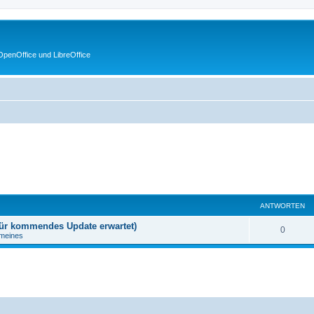
penOffice und LibreOffice
ANTWORTEN
 für kommendes Update erwartet)
0
emeines