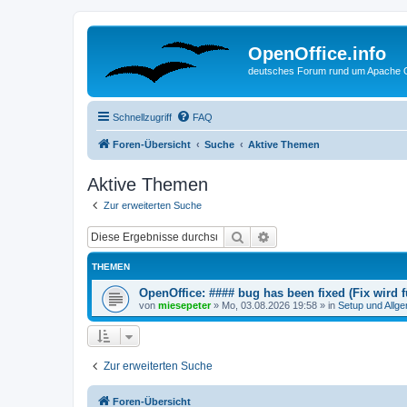
OpenOffice.info
deutsches Forum rund um Apache O
Schnellzugriff
FAQ
Foren-Übersicht
Suche
Aktive Themen
Aktive Themen
Zur erweiterten Suche
Suche
Erweiterte Suche
THEMEN
OpenOffice: #### bug has been fixed (Fix wird
von
miesepeter
»
Mo, 03.08.2026 19:58
» in
Setup und Allg
Zur erweiterten Suche
Foren-Übersicht