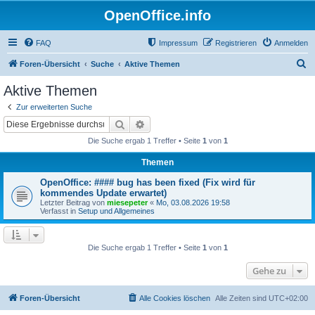
OpenOffice.info
FAQ
Impressum
Registrieren
Anmelden
S
Foren-Übersicht
Suche
Aktive Themen
u
Aktive Themen
c
Zur erweiterten Suche
h
Suche
Erweiterte Suche
e
Die Suche ergab 1 Treffer • Seite
1
von
1
Themen
OpenOffice: #### bug has been fixed (Fix wird für
kommendes Update erwartet)
Letzter Beitrag von
miesepeter
«
Mo, 03.08.2026 19:58
Verfasst in
Setup und Allgemeines
Die Suche ergab 1 Treffer • Seite
1
von
1
Gehe zu
Foren-Übersicht
Alle Cookies löschen
Alle Zeiten sind
UTC+02:00