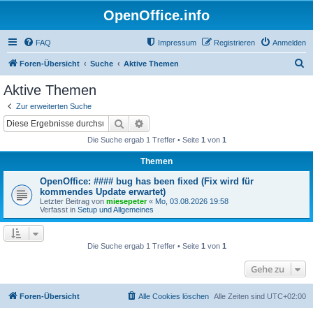
OpenOffice.info
FAQ
Impressum
Registrieren
Anmelden
S
Foren-Übersicht
Suche
Aktive Themen
u
Aktive Themen
c
Zur erweiterten Suche
h
Suche
Erweiterte Suche
e
Die Suche ergab 1 Treffer • Seite
1
von
1
Themen
OpenOffice: #### bug has been fixed (Fix wird für
kommendes Update erwartet)
Letzter Beitrag von
miesepeter
«
Mo, 03.08.2026 19:58
Verfasst in
Setup und Allgemeines
Die Suche ergab 1 Treffer • Seite
1
von
1
Gehe zu
Foren-Übersicht
Alle Cookies löschen
Alle Zeiten sind
UTC+02:00