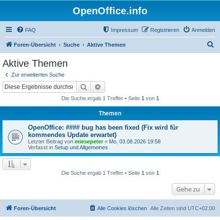
OpenOffice.info
FAQ
Impressum
Registrieren
Anmelden
S
Foren-Übersicht
Suche
Aktive Themen
u
Aktive Themen
c
Zur erweiterten Suche
h
Suche
Erweiterte Suche
e
Die Suche ergab 1 Treffer • Seite
1
von
1
Themen
OpenOffice: #### bug has been fixed (Fix wird für
kommendes Update erwartet)
Letzter Beitrag von
miesepeter
«
Mo, 03.08.2026 19:58
Verfasst in
Setup und Allgemeines
Die Suche ergab 1 Treffer • Seite
1
von
1
Gehe zu
Foren-Übersicht
Alle Cookies löschen
Alle Zeiten sind
UTC+02:00