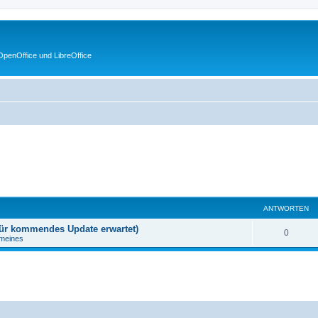
penOffice und LibreOffice
ANTWORTEN
 für kommendes Update erwartet)
0
emeines