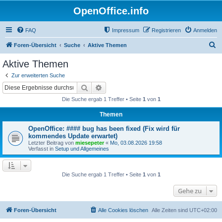
OpenOffice.info
FAQ
Impressum
Registrieren
Anmelden
S
Foren-Übersicht
Suche
Aktive Themen
u
Aktive Themen
c
Zur erweiterten Suche
h
Suche
Erweiterte Suche
e
Die Suche ergab 1 Treffer • Seite
1
von
1
Themen
OpenOffice: #### bug has been fixed (Fix wird für
kommendes Update erwartet)
Letzter Beitrag von
miesepeter
«
Mo, 03.08.2026 19:58
Verfasst in
Setup und Allgemeines
Die Suche ergab 1 Treffer • Seite
1
von
1
Gehe zu
Foren-Übersicht
Alle Cookies löschen
Alle Zeiten sind
UTC+02:00