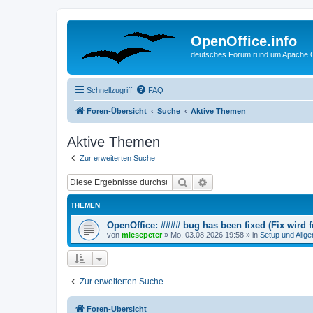
OpenOffice.info
deutsches Forum rund um Apache O
Schnellzugriff
FAQ
Foren-Übersicht
Suche
Aktive Themen
Aktive Themen
Zur erweiterten Suche
Suche
Erweiterte Suche
THEMEN
OpenOffice: #### bug has been fixed (Fix wird
von
miesepeter
»
Mo, 03.08.2026 19:58
» in
Setup und Allg
Zur erweiterten Suche
Foren-Übersicht