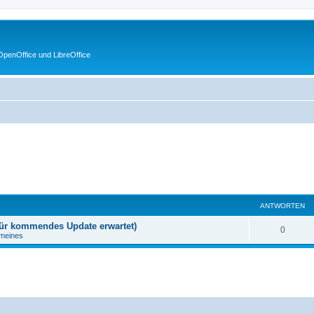
penOffice und LibreOffice
ANTWORTEN
 für kommendes Update erwartet)
0
emeines