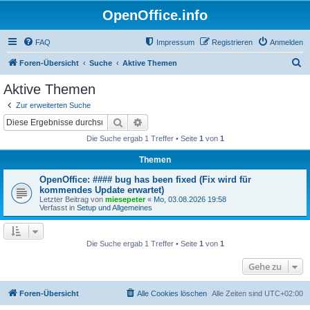
OpenOffice.info
FAQ
Impressum
Registrieren
Anmelden
S
Foren-Übersicht
Suche
Aktive Themen
u
Aktive Themen
c
Zur erweiterten Suche
h
Suche
Erweiterte Suche
e
Die Suche ergab 1 Treffer • Seite
1
von
1
Themen
OpenOffice: #### bug has been fixed (Fix wird für
kommendes Update erwartet)
Letzter Beitrag von
miesepeter
«
Mo, 03.08.2026 19:58
Verfasst in
Setup und Allgemeines
Die Suche ergab 1 Treffer • Seite
1
von
1
Gehe zu
Foren-Übersicht
Alle Cookies löschen
Alle Zeiten sind
UTC+02:00