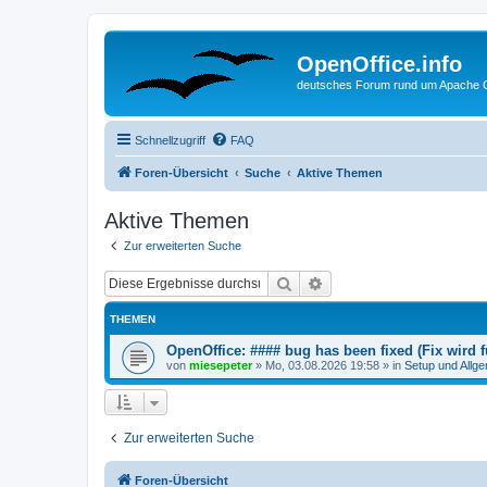
OpenOffice.info
deutsches Forum rund um Apache O
Schnellzugriff
FAQ
Foren-Übersicht
Suche
Aktive Themen
Aktive Themen
Zur erweiterten Suche
Suche
Erweiterte Suche
THEMEN
OpenOffice: #### bug has been fixed (Fix wird
von
miesepeter
»
Mo, 03.08.2026 19:58
» in
Setup und Allg
Zur erweiterten Suche
Foren-Übersicht