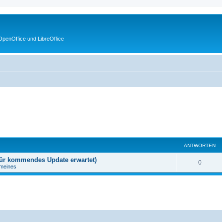
penOffice und LibreOffice
ANTWORTEN
 für kommendes Update erwartet)
0
emeines