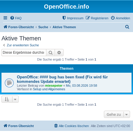
OpenOffice.info
FAQ
Impressum
Registrieren
Anmelden
S
Foren-Übersicht
Suche
Aktive Themen
u
Aktive Themen
c
Zur erweiterten Suche
h
Suche
Erweiterte Suche
e
Die Suche ergab 1 Treffer • Seite
1
von
1
Themen
OpenOffice: #### bug has been fixed (Fix wird für
kommendes Update erwartet)
Letzter Beitrag von
miesepeter
«
Mo, 03.08.2026 19:58
Verfasst in
Setup und Allgemeines
Die Suche ergab 1 Treffer • Seite
1
von
1
Gehe zu
Foren-Übersicht
Alle Cookies löschen
Alle Zeiten sind
UTC+02:00