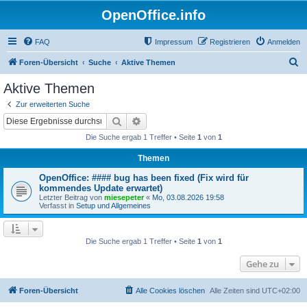
OpenOffice.info
FAQ
Impressum
Registrieren
Anmelden
S
Foren-Übersicht
Suche
Aktive Themen
u
Aktive Themen
c
Zur erweiterten Suche
h
Suche
Erweiterte Suche
e
Die Suche ergab 1 Treffer • Seite
1
von
1
Themen
OpenOffice: #### bug has been fixed (Fix wird für
kommendes Update erwartet)
Letzter Beitrag von
miesepeter
«
Mo, 03.08.2026 19:58
Verfasst in
Setup und Allgemeines
Die Suche ergab 1 Treffer • Seite
1
von
1
Gehe zu
Foren-Übersicht
Alle Cookies löschen
Alle Zeiten sind
UTC+02:00