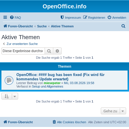
OpenOffice.info
FAQ
Impressum
Registrieren
Anmelden
S
Foren-Übersicht
Suche
Aktive Themen
u
Aktive Themen
c
Zur erweiterten Suche
h
Suche
Erweiterte Suche
e
Die Suche ergab 1 Treffer • Seite
1
von
1
Themen
OpenOffice: #### bug has been fixed (Fix wird für
kommendes Update erwartet)
Letzter Beitrag von
miesepeter
«
Mo, 03.08.2026 19:58
Verfasst in
Setup und Allgemeines
Die Suche ergab 1 Treffer • Seite
1
von
1
Gehe zu
Foren-Übersicht
Alle Cookies löschen
Alle Zeiten sind
UTC+02:00