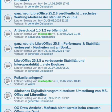
Rückblick
Letzter Beitrag von
lin
«
So, 14.09.2025 17:46
Verfasst in
generelle Diskussion
ganz neu: LibreOffice 25.2.6 veröffentlicht :: sechstes
Wartungs-Release der stabilen 25.2-Linie
Letzter Beitrag von
lin
«
Di, 09.09.2025 11:28
Verfasst in
generelle Diskussion
AltSearch.oxt 1.5.1.2 veröffentlicht
Letzter Beitrag von
miesepeter
«
Fr, 29.08.2025 21:46
Verfasst in
Setup und Allgemeines
ganz neu die LibreOffice 25.8 :: Performanz & Stabilität
verbessert - Neuheiten mit an Bord...
Letzter Beitrag von
lin
«
Do, 21.08.2025 17:59
Verfasst in
generelle Diskussion
LibreOffice 25.2.5 :: verbesserte Stabilität und
Interoperabilität :: viele Bugfixes
Letzter Beitrag von
lin
«
So, 20.07.2025 06:22
Verfasst in
generelle Diskussion
Fußzeile anlegen?
Letzter Beitrag von
miesepeter
«
Di, 15.07.2025 18:49
Verfasst in
Writer
dänisches Digitalisierungsministerium: Umstellung von MS-
Office auf Libreoffice
Letzter Beitrag von
lin
«
Mi, 09.07.2025 10:42
Verfasst in
generelle Diskussion
OO Draw Ansicht - Maßstab nicht korrekt beim erneuten
Öffnen der Datei