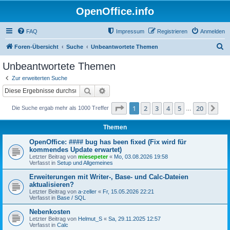
OpenOffice.info
FAQ
Impressum
Registrieren
Anmelden
S
Foren-Übersicht
Suche
Unbeantwortete Themen
u
Unbeantwortete Themen
c
Zur erweiterten Suche
h
Suche
Erweiterte Suche
e
Seite
1
von
20
1
2
3
4
5
20
Nä
Die Suche ergab mehr als 1000 Treffer
…
Themen
OpenOffice: #### bug has been fixed (Fix wird für
kommendes Update erwartet)
Letzter Beitrag von
miesepeter
«
Mo, 03.08.2026 19:58
Verfasst in
Setup und Allgemeines
Erweiterungen mit Writer-, Base- und Calc-Dateien
aktualisieren?
Letzter Beitrag von
a-zeller
«
Fr, 15.05.2026 22:21
Verfasst in
Base / SQL
Nebenkosten
Letzter Beitrag von
Helmut_S
«
Sa, 29.11.2025 12:57
Verfasst in
Calc