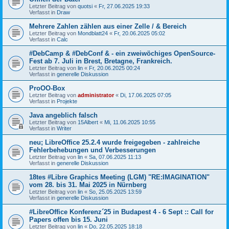
Letzter Beitrag von
quotsi
«
Fr, 27.06.2025 19:33
Verfasst in
Draw
Mehrere Zahlen zählen aus einer Zelle / & Bereich
Letzter Beitrag von
Mondblatt24
«
Fr, 20.06.2025 05:02
Verfasst in
Calc
#DebCamp & #DebConf & - ein zweiwöchiges OpenSource-
Fest ab 7. Juli in Brest, Bretagne, Frankreich.
Letzter Beitrag von
lin
«
Fr, 20.06.2025 00:24
Verfasst in
generelle Diskussion
ProOO-Box
Letzter Beitrag von
administrator
«
Di, 17.06.2025 07:05
Verfasst in
Projekte
Java angeblich falsch
Letzter Beitrag von
15Albert
«
Mi, 11.06.2025 10:55
Verfasst in
Writer
neu; LibreOffice 25.2.4 wurde freigegeben - zahlreiche
Fehlerbehebungen und Verbesserungen
Letzter Beitrag von
lin
«
Sa, 07.06.2025 11:13
Verfasst in
generelle Diskussion
18tes #Libre Graphics Meeting (LGM) "RE:IMAGINATION"
vom 28. bis 31. Mai 2025 in Nürnberg
Letzter Beitrag von
lin
«
So, 25.05.2025 13:59
Verfasst in
generelle Diskussion
#LibreOffice Konferenz´25 in Budapest 4 - 6 Sept :: Call for
Papers offen bis 15. Juni
Letzter Beitrag von
lin
«
Do, 22.05.2025 18:18