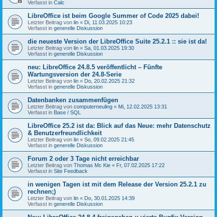
Verfasst in
Calc
LibreOffice ist beim Google Summer of Code 2025 dabei!
Letzter Beitrag von
lin
«
Di, 11.03.2025 10:23
Verfasst in
generelle Diskussion
die neueste Version der LibreOffice Suite 25.2.1 :: sie ist da!
Letzter Beitrag von
lin
«
Sa, 01.03.2025 19:30
Verfasst in
generelle Diskussion
neu: LibreOffice 24.8.5 veröffentlicht – Fünfte
Wartungsversion der 24.8-Serie
Letzter Beitrag von
lin
«
Do, 20.02.2025 21:32
Verfasst in
generelle Diskussion
Datenbanken zusammenfügen
Letzter Beitrag von
computerneuling
«
Mi, 12.02.2025 13:31
Verfasst in
Base / SQL
LibreOffice 25.2 ist da: Blick auf das Neue: mehr Datenschutz
& Benutzerfreundlichkeit
Letzter Beitrag von
lin
«
So, 09.02.2025 21:45
Verfasst in
generelle Diskussion
Forum 2 oder 3 Tage nicht erreichbar
Letzter Beitrag von
Thomas Mc Kie
«
Fr, 07.02.2025 17:22
Verfasst in
Site Feedback
in wenigen Tagen ist mit dem Release der Version 25.2.1 zu
rechnen;)
Letzter Beitrag von
lin
«
Do, 30.01.2025 14:39
Verfasst in
generelle Diskussion