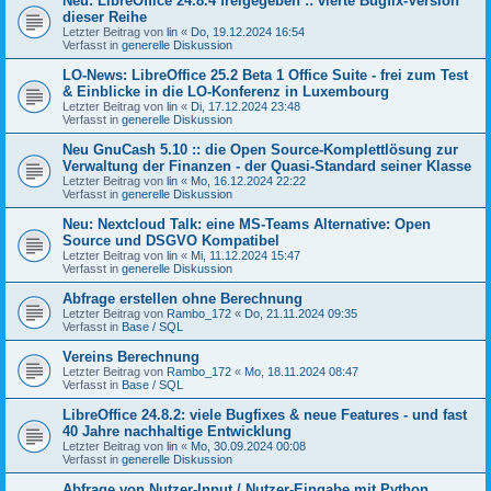
Neu: LibreOffice 24.8.4 freigegeben :: vierte Bugfix-Version
dieser Reihe
Letzter Beitrag von
lin
«
Do, 19.12.2024 16:54
Verfasst in
generelle Diskussion
LO-News: LibreOffice 25.2 Beta 1 Office Suite - frei zum Test
& Einblicke in die LO-Konferenz in Luxembourg
Letzter Beitrag von
lin
«
Di, 17.12.2024 23:48
Verfasst in
generelle Diskussion
Neu GnuCash 5.10 :: die Open Source-Komplettlösung zur
Verwaltung der Finanzen - der Quasi-Standard seiner Klasse
Letzter Beitrag von
lin
«
Mo, 16.12.2024 22:22
Verfasst in
generelle Diskussion
Neu: Nextcloud Talk: eine MS-Teams Alternative: Open
Source und DSGVO Kompatibel
Letzter Beitrag von
lin
«
Mi, 11.12.2024 15:47
Verfasst in
generelle Diskussion
Abfrage erstellen ohne Berechnung
Letzter Beitrag von
Rambo_172
«
Do, 21.11.2024 09:35
Verfasst in
Base / SQL
Vereins Berechnung
Letzter Beitrag von
Rambo_172
«
Mo, 18.11.2024 08:47
Verfasst in
Base / SQL
LibreOffice 24.8.2: viele Bugfixes & neue Features - und fast
40 Jahre nachhaltige Entwicklung
Letzter Beitrag von
lin
«
Mo, 30.09.2024 00:08
Verfasst in
generelle Diskussion
Abfrage von Nutzer-Input / Nutzer-Eingabe mit Python