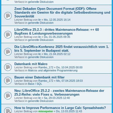
Verfasst in
generelle Diskussion
Zwei Dekaden Open Document Format (ODF): Offene
Standards ein Gewinn für die digitale Selbstbestimmung und
Souveränität
Letzter Beitrag von
lin
«
Mo, 12.05.2025 16:14
Verfasst in
generelle Diskussion
LibreOffice 25.2.3 : drittes Maintenance-Release: ++ 60
Bugfixes & Leistungsverbesserungen
Letzter Beitrag von
lin
«
Do, 01.05.2025 09:35
Verfasst in
generelle Diskussion
Die LibreOffice-Konferenz 2025 findet voraussichtlich vom 1.
bis 5. September in Budapest statt.
Letzter Beitrag von
lin
«
Mo, 21.04.2025 02:12
Verfasst in
generelle Diskussion
Datenbank mit Makro
Letzter Beitrag von
Rambo_172
«
Do, 10.04.2025 00:00
Verfasst in
Makros und allgemeine Programmierung
Bauen einer Datenbank mit filter
Letzter Beitrag von
Rambo_172
«
Mo, 07.04.2025 18:03
Verfasst in
Base / SQL
Neu: LibreOffice 25.2.2 - zweites Maintenance-Release der
25.2-Reihe: viele Fixes u. Verbesserungen
Letzter Beitrag von
lin
«
Sa, 29.03.2025 12:40
Verfasst in
generelle Diskussion
How to Improve Performance in Large Calc Spreadsheets?
Letzter Beitrag von
miesepeter
«
Do, 13.03.2025 11:43