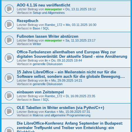
AOO 4.1.16 neu veröffentlicht
Letzter Beitrag von
miesepeter
«
Do, 13.11.2025 19:12
Verfasst in
Setup und Allgemeines
Rezeptbuch
Letzter Beitrag von
Rambo_172
«
Mo, 03.11.2025 16:30
Verfasst in
Base / SQL
Fußnoten lassen Writer abstürzen
Letzter Beitrag von
miesepeter
«
Sa, 11.10.2025 23:17
Verfasst in
Writer
Office-Turbulenzen allenthalben und Europas Weg zur
digitalen Souveränität: Der aktuelle Stand - eine Annäherung
Letzter Beitrag von
lin
«
Do, 09.10.2025 19:44
Verfasst in
generelle Diskussion
15 Jahre LibreOffice – ein Meilenstein nicht nur für die
Software selbst, sondern auch für die globale Bewegung....
Letzter Beitrag von
lin
«
Mo, 29.09.2025 14:21
Verfasst in
generelle Diskussion
einbauen von Zeitstempel
Letzter Beitrag von
Rambo_172
«
Di, 16.09.2025 23:35
Verfasst in
Base / SQL
OLE Tabellen in Writer erstellen (via Pythn/C++)
Letzter Beitrag von
Karolus
«
Mo, 15.09.2025 07:31
Verfasst in
Makros und allgemeine Programmierung
Die LibreOffice-Konferenz Anfang September in Budapest:
zentraler Treffpunkt und Treiber von Entwicklung: ein