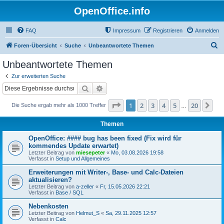
OpenOffice.info
FAQ
Impressum
Registrieren
Anmelden
S
Foren-Übersicht
Suche
Unbeantwortete Themen
u
Unbeantwortete Themen
c
Zur erweiterten Suche
h
Suche
Erweiterte Suche
e
Seite
1
von
20
1
2
3
4
5
20
Nä
Die Suche ergab mehr als 1000 Treffer
…
Themen
OpenOffice: #### bug has been fixed (Fix wird für
kommendes Update erwartet)
Letzter Beitrag von
miesepeter
«
Mo, 03.08.2026 19:58
Verfasst in
Setup und Allgemeines
Erweiterungen mit Writer-, Base- und Calc-Dateien
aktualisieren?
Letzter Beitrag von
a-zeller
«
Fr, 15.05.2026 22:21
Verfasst in
Base / SQL
Nebenkosten
Letzter Beitrag von
Helmut_S
«
Sa, 29.11.2025 12:57
Verfasst in
Calc