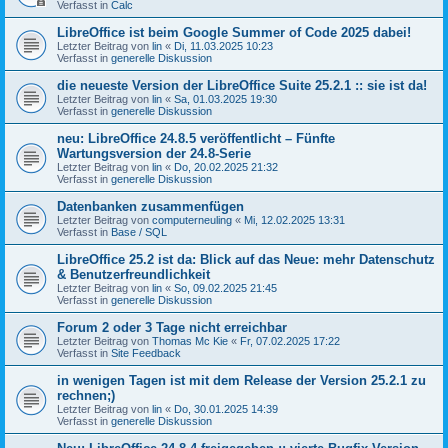
Verfasst in
Calc
LibreOffice ist beim Google Summer of Code 2025 dabei!
Letzter Beitrag von
lin
«
Di, 11.03.2025 10:23
Verfasst in
generelle Diskussion
die neueste Version der LibreOffice Suite 25.2.1 :: sie ist da!
Letzter Beitrag von
lin
«
Sa, 01.03.2025 19:30
Verfasst in
generelle Diskussion
neu: LibreOffice 24.8.5 veröffentlicht – Fünfte
Wartungsversion der 24.8-Serie
Letzter Beitrag von
lin
«
Do, 20.02.2025 21:32
Verfasst in
generelle Diskussion
Datenbanken zusammenfügen
Letzter Beitrag von
computerneuling
«
Mi, 12.02.2025 13:31
Verfasst in
Base / SQL
LibreOffice 25.2 ist da: Blick auf das Neue: mehr Datenschutz
& Benutzerfreundlichkeit
Letzter Beitrag von
lin
«
So, 09.02.2025 21:45
Verfasst in
generelle Diskussion
Forum 2 oder 3 Tage nicht erreichbar
Letzter Beitrag von
Thomas Mc Kie
«
Fr, 07.02.2025 17:22
Verfasst in
Site Feedback
in wenigen Tagen ist mit dem Release der Version 25.2.1 zu
rechnen;)
Letzter Beitrag von
lin
«
Do, 30.01.2025 14:39
Verfasst in
generelle Diskussion