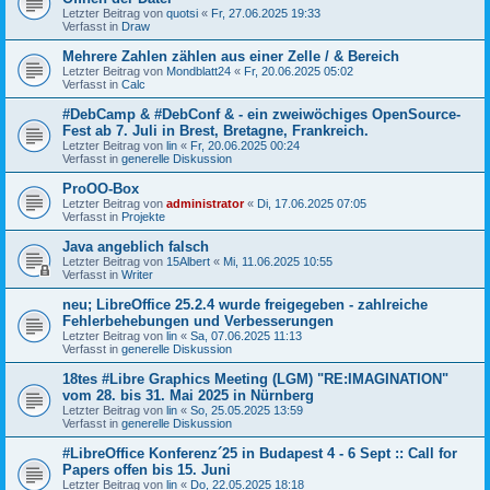
Letzter Beitrag von
quotsi
«
Fr, 27.06.2025 19:33
Verfasst in
Draw
Mehrere Zahlen zählen aus einer Zelle / & Bereich
Letzter Beitrag von
Mondblatt24
«
Fr, 20.06.2025 05:02
Verfasst in
Calc
#DebCamp & #DebConf & - ein zweiwöchiges OpenSource-
Fest ab 7. Juli in Brest, Bretagne, Frankreich.
Letzter Beitrag von
lin
«
Fr, 20.06.2025 00:24
Verfasst in
generelle Diskussion
ProOO-Box
Letzter Beitrag von
administrator
«
Di, 17.06.2025 07:05
Verfasst in
Projekte
Java angeblich falsch
Letzter Beitrag von
15Albert
«
Mi, 11.06.2025 10:55
Verfasst in
Writer
neu; LibreOffice 25.2.4 wurde freigegeben - zahlreiche
Fehlerbehebungen und Verbesserungen
Letzter Beitrag von
lin
«
Sa, 07.06.2025 11:13
Verfasst in
generelle Diskussion
18tes #Libre Graphics Meeting (LGM) "RE:IMAGINATION"
vom 28. bis 31. Mai 2025 in Nürnberg
Letzter Beitrag von
lin
«
So, 25.05.2025 13:59
Verfasst in
generelle Diskussion
#LibreOffice Konferenz´25 in Budapest 4 - 6 Sept :: Call for
Papers offen bis 15. Juni
Letzter Beitrag von
lin
«
Do, 22.05.2025 18:18