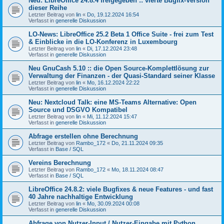
Neu: LibreOffice 24.8.4 freigegeben :: vierte Bugfix-Version
dieser Reihe
Letzter Beitrag von
lin
«
Do, 19.12.2024 16:54
Verfasst in
generelle Diskussion
LO-News: LibreOffice 25.2 Beta 1 Office Suite - frei zum Test
& Einblicke in die LO-Konferenz in Luxembourg
Letzter Beitrag von
lin
«
Di, 17.12.2024 23:48
Verfasst in
generelle Diskussion
Neu GnuCash 5.10 :: die Open Source-Komplettlösung zur
Verwaltung der Finanzen - der Quasi-Standard seiner Klasse
Letzter Beitrag von
lin
«
Mo, 16.12.2024 22:22
Verfasst in
generelle Diskussion
Neu: Nextcloud Talk: eine MS-Teams Alternative: Open
Source und DSGVO Kompatibel
Letzter Beitrag von
lin
«
Mi, 11.12.2024 15:47
Verfasst in
generelle Diskussion
Abfrage erstellen ohne Berechnung
Letzter Beitrag von
Rambo_172
«
Do, 21.11.2024 09:35
Verfasst in
Base / SQL
Vereins Berechnung
Letzter Beitrag von
Rambo_172
«
Mo, 18.11.2024 08:47
Verfasst in
Base / SQL
LibreOffice 24.8.2: viele Bugfixes & neue Features - und fast
40 Jahre nachhaltige Entwicklung
Letzter Beitrag von
lin
«
Mo, 30.09.2024 00:08
Verfasst in
generelle Diskussion
Abfrage von Nutzer-Input / Nutzer-Eingabe mit Python