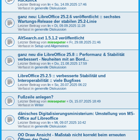
Rückblick
Letzter Beitrag von
lin
«
So, 14.09.2025 17:46
Verfasst in
generelle Diskussion
ganz neu: LibreOffice 25.2.6 veröffentlicht :: sechstes
Wartungs-Release der stabilen 25.2-Linie
Letzter Beitrag von
lin
«
Di, 09.09.2025 11:28
Verfasst in
generelle Diskussion
AltSearch.oxt 1.5.1.2 veröffentlicht
Letzter Beitrag von
miesepeter
«
Fr, 29.08.2025 21:46
Verfasst in
Setup und Allgemeines
ganz neu die LibreOffice 25.8 :: Performanz & Stabilität
verbessert - Neuheiten mit an Bord...
Letzter Beitrag von
lin
«
Do, 21.08.2025 17:59
Verfasst in
generelle Diskussion
LibreOffice 25.2.5 :: verbesserte Stabilität und
Interoperabilität :: viele Bugfixes
Letzter Beitrag von
lin
«
So, 20.07.2025 06:22
Verfasst in
generelle Diskussion
Fußzeile anlegen?
Letzter Beitrag von
miesepeter
«
Di, 15.07.2025 18:49
Verfasst in
Writer
dänisches Digitalisierungsministerium: Umstellung von MS-
Office auf Libreoffice
Letzter Beitrag von
lin
«
Mi, 09.07.2025 10:42
Verfasst in
generelle Diskussion
OO Draw Ansicht - Maßstab nicht korrekt beim erneuten
Öffnen der Datei