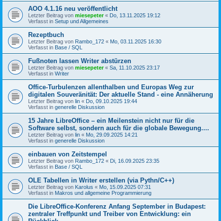
AOO 4.1.16 neu veröffentlicht
Letzter Beitrag von
miesepeter
«
Do, 13.11.2025 19:12
Verfasst in
Setup und Allgemeines
Rezeptbuch
Letzter Beitrag von
Rambo_172
«
Mo, 03.11.2025 16:30
Verfasst in
Base / SQL
Fußnoten lassen Writer abstürzen
Letzter Beitrag von
miesepeter
«
Sa, 11.10.2025 23:17
Verfasst in
Writer
Office-Turbulenzen allenthalben und Europas Weg zur
digitalen Souveränität: Der aktuelle Stand - eine Annäherung
Letzter Beitrag von
lin
«
Do, 09.10.2025 19:44
Verfasst in
generelle Diskussion
15 Jahre LibreOffice – ein Meilenstein nicht nur für die
Software selbst, sondern auch für die globale Bewegung....
Letzter Beitrag von
lin
«
Mo, 29.09.2025 14:21
Verfasst in
generelle Diskussion
einbauen von Zeitstempel
Letzter Beitrag von
Rambo_172
«
Di, 16.09.2025 23:35
Verfasst in
Base / SQL
OLE Tabellen in Writer erstellen (via Pythn/C++)
Letzter Beitrag von
Karolus
«
Mo, 15.09.2025 07:31
Verfasst in
Makros und allgemeine Programmierung
Die LibreOffice-Konferenz Anfang September in Budapest:
zentraler Treffpunkt und Treiber von Entwicklung: ein