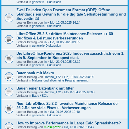
Verfasst in
generelle Diskussion
Zwei Dekaden Open Document Format (ODF): Offene
Standards ein Gewinn für die digitale Selbstbestimmung und
Souveränität
Letzter Beitrag von
lin
«
Mo, 12.05.2025 16:14
Verfasst in
generelle Diskussion
LibreOffice 25.2.3 : drittes Maintenance-Release: ++ 60
Bugfixes & Leistungsverbesserungen
Letzter Beitrag von
lin
«
Do, 01.05.2025 09:35
Verfasst in
generelle Diskussion
Die LibreOffice-Konferenz 2025 findet voraussichtlich vom 1.
bis 5. September in Budapest statt.
Letzter Beitrag von
lin
«
Mo, 21.04.2025 02:12
Verfasst in
generelle Diskussion
Datenbank mit Makro
Letzter Beitrag von
Rambo_172
«
Do, 10.04.2025 00:00
Verfasst in
Makros und allgemeine Programmierung
Bauen einer Datenbank mit filter
Letzter Beitrag von
Rambo_172
«
Mo, 07.04.2025 18:03
Verfasst in
Base / SQL
Neu: LibreOffice 25.2.2 - zweites Maintenance-Release der
25.2-Reihe: viele Fixes u. Verbesserungen
Letzter Beitrag von
lin
«
Sa, 29.03.2025 12:40
Verfasst in
generelle Diskussion
How to Improve Performance in Large Calc Spreadsheets?
Letzter Beitrag von
miesepeter
«
Do, 13.03.2025 11:43