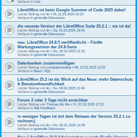
Verfasst in
Calc
LibreOffice ist beim Google Summer of Code 2025 dabei!
Letzter Beitrag von
lin
«
Di, 11.03.2025 10:23
Verfasst in
generelle Diskussion
die neueste Version der LibreOffice Suite 25.2.1 :: sie ist da!
Letzter Beitrag von
lin
«
Sa, 01.03.2025 19:30
Verfasst in
generelle Diskussion
neu: LibreOffice 24.8.5 veröffentlicht – Fünfte
Wartungsversion der 24.8-Serie
Letzter Beitrag von
lin
«
Do, 20.02.2025 21:32
Verfasst in
generelle Diskussion
Datenbanken zusammenfügen
Letzter Beitrag von
computerneuling
«
Mi, 12.02.2025 13:31
Verfasst in
Base / SQL
LibreOffice 25.2 ist da: Blick auf das Neue: mehr Datenschutz
& Benutzerfreundlichkeit
Letzter Beitrag von
lin
«
So, 09.02.2025 21:45
Verfasst in
generelle Diskussion
Forum 2 oder 3 Tage nicht erreichbar
Letzter Beitrag von
Thomas Mc Kie
«
Fr, 07.02.2025 17:22
Verfasst in
Site Feedback
in wenigen Tagen ist mit dem Release der Version 25.2.1 zu
rechnen;)
Letzter Beitrag von
lin
«
Do, 30.01.2025 14:39
Verfasst in
generelle Diskussion