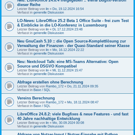
Neu: LibreOffice 24.8.4 freigegeben :: vierte Bugfix-Version
dieser Reihe
Letzter Beitrag von
lin
«
Do, 19.12.2024 16:54
Verfasst in
generelle Diskussion
LO-News: LibreOffice 25.2 Beta 1 Office Suite - frei zum Test
& Einblicke in die LO-Konferenz in Luxembourg
Letzter Beitrag von
lin
«
Di, 17.12.2024 23:48
Verfasst in
generelle Diskussion
Neu GnuCash 5.10 :: die Open Source-Komplettlösung zur
Verwaltung der Finanzen - der Quasi-Standard seiner Klasse
Letzter Beitrag von
lin
«
Mo, 16.12.2024 22:22
Verfasst in
generelle Diskussion
Neu: Nextcloud Talk: eine MS-Teams Alternative: Open
Source und DSGVO Kompatibel
Letzter Beitrag von
lin
«
Mi, 11.12.2024 15:47
Verfasst in
generelle Diskussion
Abfrage erstellen ohne Berechnung
Letzter Beitrag von
Rambo_172
«
Do, 21.11.2024 09:35
Verfasst in
Base / SQL
Vereins Berechnung
Letzter Beitrag von
Rambo_172
«
Mo, 18.11.2024 08:47
Verfasst in
Base / SQL
LibreOffice 24.8.2: viele Bugfixes & neue Features - und fast
40 Jahre nachhaltige Entwicklung
Letzter Beitrag von
lin
«
Mo, 30.09.2024 00:08
Verfasst in
generelle Diskussion
Abfrage von Nutzer-Input / Nutzer-Eingabe mit Python