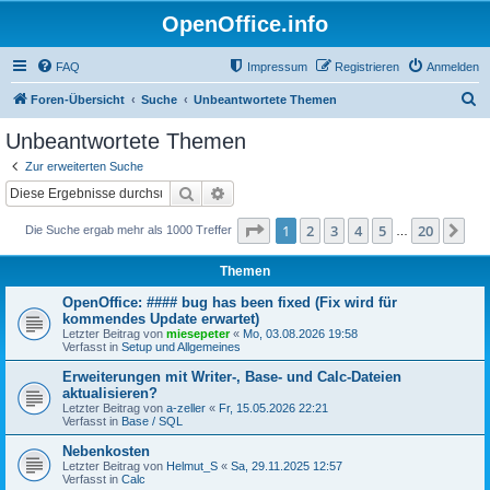
OpenOffice.info
FAQ
Impressum
Registrieren
Anmelden
S
Foren-Übersicht
Suche
Unbeantwortete Themen
u
Unbeantwortete Themen
c
Zur erweiterten Suche
h
Suche
Erweiterte Suche
e
Seite
1
von
20
1
2
3
4
5
20
Nä
Die Suche ergab mehr als 1000 Treffer
…
Themen
OpenOffice: #### bug has been fixed (Fix wird für
kommendes Update erwartet)
Letzter Beitrag von
miesepeter
«
Mo, 03.08.2026 19:58
Verfasst in
Setup und Allgemeines
Erweiterungen mit Writer-, Base- und Calc-Dateien
aktualisieren?
Letzter Beitrag von
a-zeller
«
Fr, 15.05.2026 22:21
Verfasst in
Base / SQL
Nebenkosten
Letzter Beitrag von
Helmut_S
«
Sa, 29.11.2025 12:57
Verfasst in
Calc