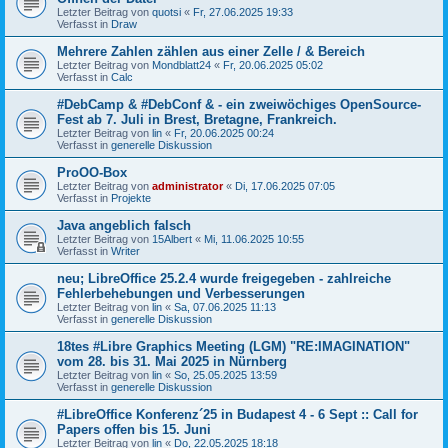
Letzter Beitrag von
quotsi
«
Fr, 27.06.2025 19:33
Verfasst in
Draw
Mehrere Zahlen zählen aus einer Zelle / & Bereich
Letzter Beitrag von
Mondblatt24
«
Fr, 20.06.2025 05:02
Verfasst in
Calc
#DebCamp & #DebConf & - ein zweiwöchiges OpenSource-
Fest ab 7. Juli in Brest, Bretagne, Frankreich.
Letzter Beitrag von
lin
«
Fr, 20.06.2025 00:24
Verfasst in
generelle Diskussion
ProOO-Box
Letzter Beitrag von
administrator
«
Di, 17.06.2025 07:05
Verfasst in
Projekte
Java angeblich falsch
Letzter Beitrag von
15Albert
«
Mi, 11.06.2025 10:55
Verfasst in
Writer
neu; LibreOffice 25.2.4 wurde freigegeben - zahlreiche
Fehlerbehebungen und Verbesserungen
Letzter Beitrag von
lin
«
Sa, 07.06.2025 11:13
Verfasst in
generelle Diskussion
18tes #Libre Graphics Meeting (LGM) "RE:IMAGINATION"
vom 28. bis 31. Mai 2025 in Nürnberg
Letzter Beitrag von
lin
«
So, 25.05.2025 13:59
Verfasst in
generelle Diskussion
#LibreOffice Konferenz´25 in Budapest 4 - 6 Sept :: Call for
Papers offen bis 15. Juni
Letzter Beitrag von
lin
«
Do, 22.05.2025 18:18