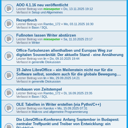
AOO 4.1.16 neu veröffentlicht
Letzter Beitrag von
miesepeter
«
Do, 13.11.2025 19:12
Verfasst in
Setup und Allgemeines
Rezeptbuch
Letzter Beitrag von
Rambo_172
«
Mo, 03.11.2025 16:30
Verfasst in
Base / SQL
Fußnoten lassen Writer abstürzen
Letzter Beitrag von
miesepeter
«
Sa, 11.10.2025 23:17
Verfasst in
Writer
Office-Turbulenzen allenthalben und Europas Weg zur
digitalen Souveränität: Der aktuelle Stand - eine Annäherung
Letzter Beitrag von
lin
«
Do, 09.10.2025 19:44
Verfasst in
generelle Diskussion
15 Jahre LibreOffice – ein Meilenstein nicht nur für die
Software selbst, sondern auch für die globale Bewegung....
Letzter Beitrag von
lin
«
Mo, 29.09.2025 14:21
Verfasst in
generelle Diskussion
einbauen von Zeitstempel
Letzter Beitrag von
Rambo_172
«
Di, 16.09.2025 23:35
Verfasst in
Base / SQL
OLE Tabellen in Writer erstellen (via Pythn/C++)
Letzter Beitrag von
Karolus
«
Mo, 15.09.2025 07:31
Verfasst in
Makros und allgemeine Programmierung
Die LibreOffice-Konferenz Anfang September in Budapest:
zentraler Treffpunkt und Treiber von Entwicklung: ein