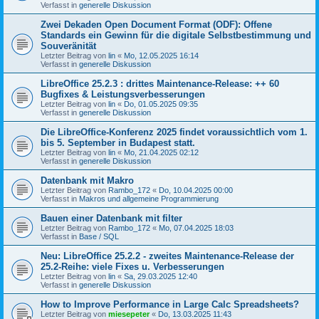
Verfasst in
generelle Diskussion
Zwei Dekaden Open Document Format (ODF): Offene
Standards ein Gewinn für die digitale Selbstbestimmung und
Souveränität
Letzter Beitrag von
lin
«
Mo, 12.05.2025 16:14
Verfasst in
generelle Diskussion
LibreOffice 25.2.3 : drittes Maintenance-Release: ++ 60
Bugfixes & Leistungsverbesserungen
Letzter Beitrag von
lin
«
Do, 01.05.2025 09:35
Verfasst in
generelle Diskussion
Die LibreOffice-Konferenz 2025 findet voraussichtlich vom 1.
bis 5. September in Budapest statt.
Letzter Beitrag von
lin
«
Mo, 21.04.2025 02:12
Verfasst in
generelle Diskussion
Datenbank mit Makro
Letzter Beitrag von
Rambo_172
«
Do, 10.04.2025 00:00
Verfasst in
Makros und allgemeine Programmierung
Bauen einer Datenbank mit filter
Letzter Beitrag von
Rambo_172
«
Mo, 07.04.2025 18:03
Verfasst in
Base / SQL
Neu: LibreOffice 25.2.2 - zweites Maintenance-Release der
25.2-Reihe: viele Fixes u. Verbesserungen
Letzter Beitrag von
lin
«
Sa, 29.03.2025 12:40
Verfasst in
generelle Diskussion
How to Improve Performance in Large Calc Spreadsheets?
Letzter Beitrag von
miesepeter
«
Do, 13.03.2025 11:43