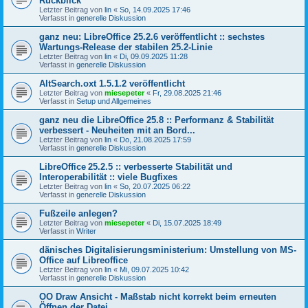
Rückblick
Letzter Beitrag von
lin
«
So, 14.09.2025 17:46
Verfasst in
generelle Diskussion
ganz neu: LibreOffice 25.2.6 veröffentlicht :: sechstes
Wartungs-Release der stabilen 25.2-Linie
Letzter Beitrag von
lin
«
Di, 09.09.2025 11:28
Verfasst in
generelle Diskussion
AltSearch.oxt 1.5.1.2 veröffentlicht
Letzter Beitrag von
miesepeter
«
Fr, 29.08.2025 21:46
Verfasst in
Setup und Allgemeines
ganz neu die LibreOffice 25.8 :: Performanz & Stabilität
verbessert - Neuheiten mit an Bord...
Letzter Beitrag von
lin
«
Do, 21.08.2025 17:59
Verfasst in
generelle Diskussion
LibreOffice 25.2.5 :: verbesserte Stabilität und
Interoperabilität :: viele Bugfixes
Letzter Beitrag von
lin
«
So, 20.07.2025 06:22
Verfasst in
generelle Diskussion
Fußzeile anlegen?
Letzter Beitrag von
miesepeter
«
Di, 15.07.2025 18:49
Verfasst in
Writer
dänisches Digitalisierungsministerium: Umstellung von MS-
Office auf Libreoffice
Letzter Beitrag von
lin
«
Mi, 09.07.2025 10:42
Verfasst in
generelle Diskussion
OO Draw Ansicht - Maßstab nicht korrekt beim erneuten
Öffnen der Datei