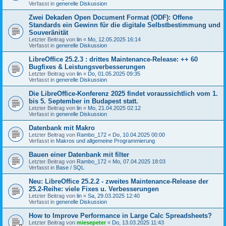
Verfasst in
generelle Diskussion
Zwei Dekaden Open Document Format (ODF): Offene
Standards ein Gewinn für die digitale Selbstbestimmung und
Souveränität
Letzter Beitrag von
lin
«
Mo, 12.05.2025 16:14
Verfasst in
generelle Diskussion
LibreOffice 25.2.3 : drittes Maintenance-Release: ++ 60
Bugfixes & Leistungsverbesserungen
Letzter Beitrag von
lin
«
Do, 01.05.2025 09:35
Verfasst in
generelle Diskussion
Die LibreOffice-Konferenz 2025 findet voraussichtlich vom 1.
bis 5. September in Budapest statt.
Letzter Beitrag von
lin
«
Mo, 21.04.2025 02:12
Verfasst in
generelle Diskussion
Datenbank mit Makro
Letzter Beitrag von
Rambo_172
«
Do, 10.04.2025 00:00
Verfasst in
Makros und allgemeine Programmierung
Bauen einer Datenbank mit filter
Letzter Beitrag von
Rambo_172
«
Mo, 07.04.2025 18:03
Verfasst in
Base / SQL
Neu: LibreOffice 25.2.2 - zweites Maintenance-Release der
25.2-Reihe: viele Fixes u. Verbesserungen
Letzter Beitrag von
lin
«
Sa, 29.03.2025 12:40
Verfasst in
generelle Diskussion
How to Improve Performance in Large Calc Spreadsheets?
Letzter Beitrag von
miesepeter
«
Do, 13.03.2025 11:43