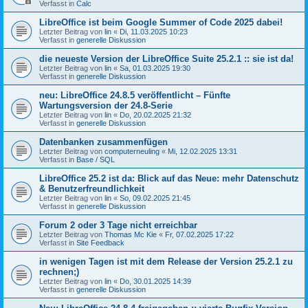
Verfasst in
Calc
LibreOffice ist beim Google Summer of Code 2025 dabei!
Letzter Beitrag von
lin
«
Di, 11.03.2025 10:23
Verfasst in
generelle Diskussion
die neueste Version der LibreOffice Suite 25.2.1 :: sie ist da!
Letzter Beitrag von
lin
«
Sa, 01.03.2025 19:30
Verfasst in
generelle Diskussion
neu: LibreOffice 24.8.5 veröffentlicht – Fünfte
Wartungsversion der 24.8-Serie
Letzter Beitrag von
lin
«
Do, 20.02.2025 21:32
Verfasst in
generelle Diskussion
Datenbanken zusammenfügen
Letzter Beitrag von
computerneuling
«
Mi, 12.02.2025 13:31
Verfasst in
Base / SQL
LibreOffice 25.2 ist da: Blick auf das Neue: mehr Datenschutz
& Benutzerfreundlichkeit
Letzter Beitrag von
lin
«
So, 09.02.2025 21:45
Verfasst in
generelle Diskussion
Forum 2 oder 3 Tage nicht erreichbar
Letzter Beitrag von
Thomas Mc Kie
«
Fr, 07.02.2025 17:22
Verfasst in
Site Feedback
in wenigen Tagen ist mit dem Release der Version 25.2.1 zu
rechnen;)
Letzter Beitrag von
lin
«
Do, 30.01.2025 14:39
Verfasst in
generelle Diskussion