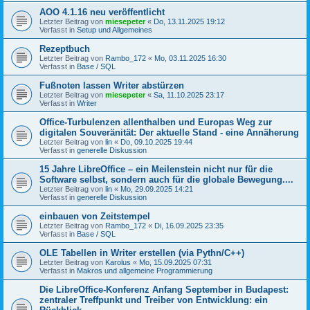
AOO 4.1.16 neu veröffentlicht
Letzter Beitrag von
miesepeter
«
Do, 13.11.2025 19:12
Verfasst in
Setup und Allgemeines
Rezeptbuch
Letzter Beitrag von
Rambo_172
«
Mo, 03.11.2025 16:30
Verfasst in
Base / SQL
Fußnoten lassen Writer abstürzen
Letzter Beitrag von
miesepeter
«
Sa, 11.10.2025 23:17
Verfasst in
Writer
Office-Turbulenzen allenthalben und Europas Weg zur
digitalen Souveränität: Der aktuelle Stand - eine Annäherung
Letzter Beitrag von
lin
«
Do, 09.10.2025 19:44
Verfasst in
generelle Diskussion
15 Jahre LibreOffice – ein Meilenstein nicht nur für die
Software selbst, sondern auch für die globale Bewegung....
Letzter Beitrag von
lin
«
Mo, 29.09.2025 14:21
Verfasst in
generelle Diskussion
einbauen von Zeitstempel
Letzter Beitrag von
Rambo_172
«
Di, 16.09.2025 23:35
Verfasst in
Base / SQL
OLE Tabellen in Writer erstellen (via Pythn/C++)
Letzter Beitrag von
Karolus
«
Mo, 15.09.2025 07:31
Verfasst in
Makros und allgemeine Programmierung
Die LibreOffice-Konferenz Anfang September in Budapest:
zentraler Treffpunkt und Treiber von Entwicklung: ein