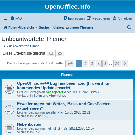
OpenOffice.info
FAQ
Impressum
Registrieren
Anmelden
S
Foren-Übersicht
Suche
Unbeantwortete Themen
u
Unbeantwortete Themen
c
Zur erweiterten Suche
h
Suche
Erweiterte Suche
e
Seite
1
von
20
1
2
3
4
5
20
Nä
Die Suche ergab mehr als 1000 Treffer
…
Themen
OpenOffice: #### bug has been fixed (Fix wird für
kommendes Update erwartet)
Letzter Beitrag von
miesepeter
«
Mo, 03.08.2026 19:58
Verfasst in
Setup und Allgemeines
Erweiterungen mit Writer-, Base- und Calc-Dateien
aktualisieren?
Letzter Beitrag von
a-zeller
«
Fr, 15.05.2026 22:21
Verfasst in
Base / SQL
Nebenkosten
Letzter Beitrag von
Helmut_S
«
Sa, 29.11.2025 12:57
Verfasst in
Calc