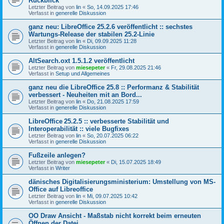
Rückblick
Letzter Beitrag von
lin
«
So, 14.09.2025 17:46
Verfasst in
generelle Diskussion
ganz neu: LibreOffice 25.2.6 veröffentlicht :: sechstes
Wartungs-Release der stabilen 25.2-Linie
Letzter Beitrag von
lin
«
Di, 09.09.2025 11:28
Verfasst in
generelle Diskussion
AltSearch.oxt 1.5.1.2 veröffentlicht
Letzter Beitrag von
miesepeter
«
Fr, 29.08.2025 21:46
Verfasst in
Setup und Allgemeines
ganz neu die LibreOffice 25.8 :: Performanz & Stabilität
verbessert - Neuheiten mit an Bord...
Letzter Beitrag von
lin
«
Do, 21.08.2025 17:59
Verfasst in
generelle Diskussion
LibreOffice 25.2.5 :: verbesserte Stabilität und
Interoperabilität :: viele Bugfixes
Letzter Beitrag von
lin
«
So, 20.07.2025 06:22
Verfasst in
generelle Diskussion
Fußzeile anlegen?
Letzter Beitrag von
miesepeter
«
Di, 15.07.2025 18:49
Verfasst in
Writer
dänisches Digitalisierungsministerium: Umstellung von MS-
Office auf Libreoffice
Letzter Beitrag von
lin
«
Mi, 09.07.2025 10:42
Verfasst in
generelle Diskussion
OO Draw Ansicht - Maßstab nicht korrekt beim erneuten
Öffnen der Datei