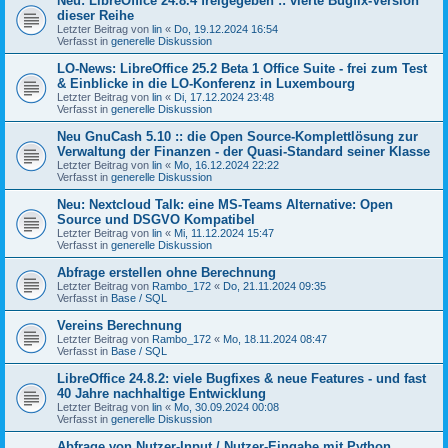
Neu: LibreOffice 24.8.4 freigegeben :: vierte Bugfix-Version
dieser Reihe
Letzter Beitrag von
lin
«
Do, 19.12.2024 16:54
Verfasst in
generelle Diskussion
LO-News: LibreOffice 25.2 Beta 1 Office Suite - frei zum Test
& Einblicke in die LO-Konferenz in Luxembourg
Letzter Beitrag von
lin
«
Di, 17.12.2024 23:48
Verfasst in
generelle Diskussion
Neu GnuCash 5.10 :: die Open Source-Komplettlösung zur
Verwaltung der Finanzen - der Quasi-Standard seiner Klasse
Letzter Beitrag von
lin
«
Mo, 16.12.2024 22:22
Verfasst in
generelle Diskussion
Neu: Nextcloud Talk: eine MS-Teams Alternative: Open
Source und DSGVO Kompatibel
Letzter Beitrag von
lin
«
Mi, 11.12.2024 15:47
Verfasst in
generelle Diskussion
Abfrage erstellen ohne Berechnung
Letzter Beitrag von
Rambo_172
«
Do, 21.11.2024 09:35
Verfasst in
Base / SQL
Vereins Berechnung
Letzter Beitrag von
Rambo_172
«
Mo, 18.11.2024 08:47
Verfasst in
Base / SQL
LibreOffice 24.8.2: viele Bugfixes & neue Features - und fast
40 Jahre nachhaltige Entwicklung
Letzter Beitrag von
lin
«
Mo, 30.09.2024 00:08
Verfasst in
generelle Diskussion
Abfrage von Nutzer-Input / Nutzer-Eingabe mit Python