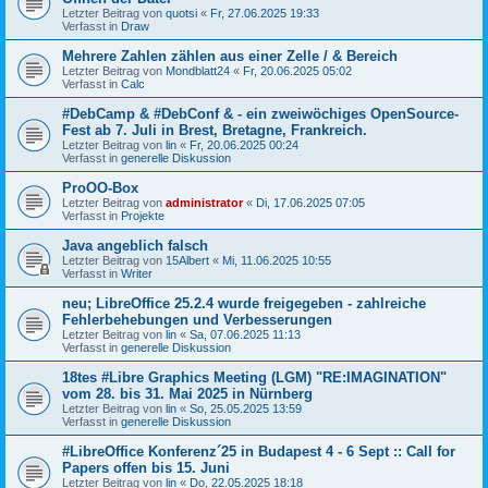
Letzter Beitrag von
quotsi
«
Fr, 27.06.2025 19:33
Verfasst in
Draw
Mehrere Zahlen zählen aus einer Zelle / & Bereich
Letzter Beitrag von
Mondblatt24
«
Fr, 20.06.2025 05:02
Verfasst in
Calc
#DebCamp & #DebConf & - ein zweiwöchiges OpenSource-
Fest ab 7. Juli in Brest, Bretagne, Frankreich.
Letzter Beitrag von
lin
«
Fr, 20.06.2025 00:24
Verfasst in
generelle Diskussion
ProOO-Box
Letzter Beitrag von
administrator
«
Di, 17.06.2025 07:05
Verfasst in
Projekte
Java angeblich falsch
Letzter Beitrag von
15Albert
«
Mi, 11.06.2025 10:55
Verfasst in
Writer
neu; LibreOffice 25.2.4 wurde freigegeben - zahlreiche
Fehlerbehebungen und Verbesserungen
Letzter Beitrag von
lin
«
Sa, 07.06.2025 11:13
Verfasst in
generelle Diskussion
18tes #Libre Graphics Meeting (LGM) "RE:IMAGINATION"
vom 28. bis 31. Mai 2025 in Nürnberg
Letzter Beitrag von
lin
«
So, 25.05.2025 13:59
Verfasst in
generelle Diskussion
#LibreOffice Konferenz´25 in Budapest 4 - 6 Sept :: Call for
Papers offen bis 15. Juni
Letzter Beitrag von
lin
«
Do, 22.05.2025 18:18