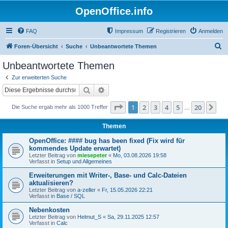
OpenOffice.info
FAQ
Impressum
Registrieren
Anmelden
S
Foren-Übersicht
Suche
Unbeantwortete Themen
u
Unbeantwortete Themen
c
Zur erweiterten Suche
h
Suche
Erweiterte Suche
e
Seite
1
von
20
1
2
3
4
5
20
Nä
Die Suche ergab mehr als 1000 Treffer
…
Themen
OpenOffice: #### bug has been fixed (Fix wird für
kommendes Update erwartet)
Letzter Beitrag von
miesepeter
«
Mo, 03.08.2026 19:58
Verfasst in
Setup und Allgemeines
Erweiterungen mit Writer-, Base- und Calc-Dateien
aktualisieren?
Letzter Beitrag von
a-zeller
«
Fr, 15.05.2026 22:21
Verfasst in
Base / SQL
Nebenkosten
Letzter Beitrag von
Helmut_S
«
Sa, 29.11.2025 12:57
Verfasst in
Calc