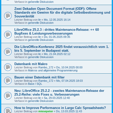
Verfasst in
generelle Diskussion
Zwei Dekaden Open Document Format (ODF): Offene
Standards ein Gewinn für die digitale Selbstbestimmung und
Souveränität
Letzter Beitrag von
lin
«
Mo, 12.05.2025 16:14
Verfasst in
generelle Diskussion
LibreOffice 25.2.3 : drittes Maintenance-Release: ++ 60
Bugfixes & Leistungsverbesserungen
Letzter Beitrag von
lin
«
Do, 01.05.2025 09:35
Verfasst in
generelle Diskussion
Die LibreOffice-Konferenz 2025 findet voraussichtlich vom 1.
bis 5. September in Budapest statt.
Letzter Beitrag von
lin
«
Mo, 21.04.2025 02:12
Verfasst in
generelle Diskussion
Datenbank mit Makro
Letzter Beitrag von
Rambo_172
«
Do, 10.04.2025 00:00
Verfasst in
Makros und allgemeine Programmierung
Bauen einer Datenbank mit filter
Letzter Beitrag von
Rambo_172
«
Mo, 07.04.2025 18:03
Verfasst in
Base / SQL
Neu: LibreOffice 25.2.2 - zweites Maintenance-Release der
25.2-Reihe: viele Fixes u. Verbesserungen
Letzter Beitrag von
lin
«
Sa, 29.03.2025 12:40
Verfasst in
generelle Diskussion
How to Improve Performance in Large Calc Spreadsheets?
Letzter Beitrag von
miesepeter
«
Do, 13.03.2025 11:43