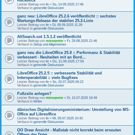
Rückblick
Letzter Beitrag von
lin
«
So, 14.09.2025 17:46
Verfasst in
generelle Diskussion
ganz neu: LibreOffice 25.2.6 veröffentlicht :: sechstes
Wartungs-Release der stabilen 25.2-Linie
Letzter Beitrag von
lin
«
Di, 09.09.2025 11:28
Verfasst in
generelle Diskussion
AltSearch.oxt 1.5.1.2 veröffentlicht
Letzter Beitrag von
miesepeter
«
Fr, 29.08.2025 21:46
Verfasst in
Setup und Allgemeines
ganz neu die LibreOffice 25.8 :: Performanz & Stabilität
verbessert - Neuheiten mit an Bord...
Letzter Beitrag von
lin
«
Do, 21.08.2025 17:59
Verfasst in
generelle Diskussion
LibreOffice 25.2.5 :: verbesserte Stabilität und
Interoperabilität :: viele Bugfixes
Letzter Beitrag von
lin
«
So, 20.07.2025 06:22
Verfasst in
generelle Diskussion
Fußzeile anlegen?
Letzter Beitrag von
miesepeter
«
Di, 15.07.2025 18:49
Verfasst in
Writer
dänisches Digitalisierungsministerium: Umstellung von MS-
Office auf Libreoffice
Letzter Beitrag von
lin
«
Mi, 09.07.2025 10:42
Verfasst in
generelle Diskussion
OO Draw Ansicht - Maßstab nicht korrekt beim erneuten
Öffnen der Datei