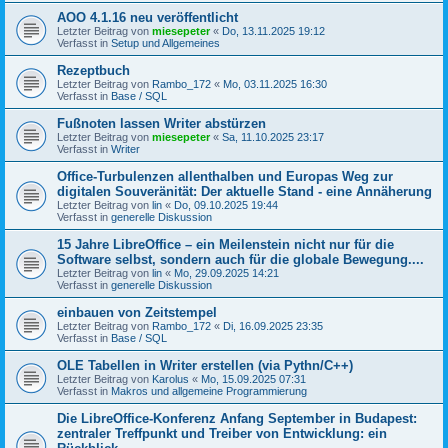
AOO 4.1.16 neu veröffentlicht
Letzter Beitrag von
miesepeter
«
Do, 13.11.2025 19:12
Verfasst in
Setup und Allgemeines
Rezeptbuch
Letzter Beitrag von
Rambo_172
«
Mo, 03.11.2025 16:30
Verfasst in
Base / SQL
Fußnoten lassen Writer abstürzen
Letzter Beitrag von
miesepeter
«
Sa, 11.10.2025 23:17
Verfasst in
Writer
Office-Turbulenzen allenthalben und Europas Weg zur
digitalen Souveränität: Der aktuelle Stand - eine Annäherung
Letzter Beitrag von
lin
«
Do, 09.10.2025 19:44
Verfasst in
generelle Diskussion
15 Jahre LibreOffice – ein Meilenstein nicht nur für die
Software selbst, sondern auch für die globale Bewegung....
Letzter Beitrag von
lin
«
Mo, 29.09.2025 14:21
Verfasst in
generelle Diskussion
einbauen von Zeitstempel
Letzter Beitrag von
Rambo_172
«
Di, 16.09.2025 23:35
Verfasst in
Base / SQL
OLE Tabellen in Writer erstellen (via Pythn/C++)
Letzter Beitrag von
Karolus
«
Mo, 15.09.2025 07:31
Verfasst in
Makros und allgemeine Programmierung
Die LibreOffice-Konferenz Anfang September in Budapest:
zentraler Treffpunkt und Treiber von Entwicklung: ein