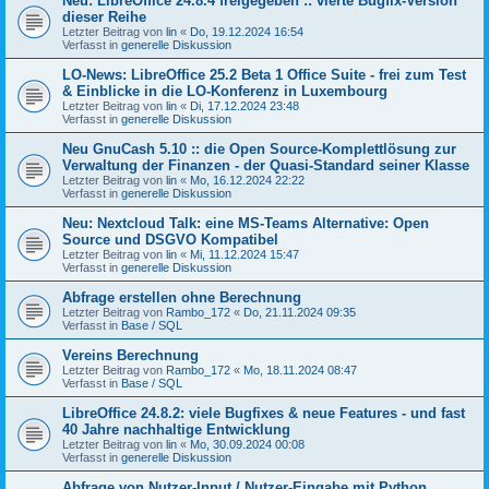
Neu: LibreOffice 24.8.4 freigegeben :: vierte Bugfix-Version
dieser Reihe
Letzter Beitrag von
lin
«
Do, 19.12.2024 16:54
Verfasst in
generelle Diskussion
LO-News: LibreOffice 25.2 Beta 1 Office Suite - frei zum Test
& Einblicke in die LO-Konferenz in Luxembourg
Letzter Beitrag von
lin
«
Di, 17.12.2024 23:48
Verfasst in
generelle Diskussion
Neu GnuCash 5.10 :: die Open Source-Komplettlösung zur
Verwaltung der Finanzen - der Quasi-Standard seiner Klasse
Letzter Beitrag von
lin
«
Mo, 16.12.2024 22:22
Verfasst in
generelle Diskussion
Neu: Nextcloud Talk: eine MS-Teams Alternative: Open
Source und DSGVO Kompatibel
Letzter Beitrag von
lin
«
Mi, 11.12.2024 15:47
Verfasst in
generelle Diskussion
Abfrage erstellen ohne Berechnung
Letzter Beitrag von
Rambo_172
«
Do, 21.11.2024 09:35
Verfasst in
Base / SQL
Vereins Berechnung
Letzter Beitrag von
Rambo_172
«
Mo, 18.11.2024 08:47
Verfasst in
Base / SQL
LibreOffice 24.8.2: viele Bugfixes & neue Features - und fast
40 Jahre nachhaltige Entwicklung
Letzter Beitrag von
lin
«
Mo, 30.09.2024 00:08
Verfasst in
generelle Diskussion
Abfrage von Nutzer-Input / Nutzer-Eingabe mit Python