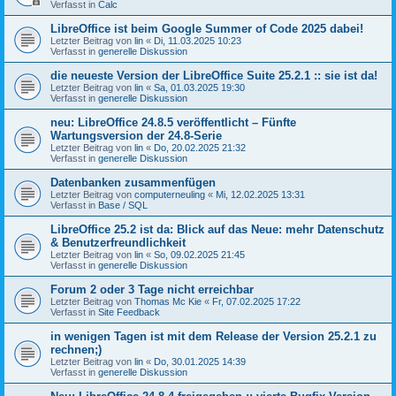
Verfasst in
Calc
LibreOffice ist beim Google Summer of Code 2025 dabei!
Letzter Beitrag von
lin
«
Di, 11.03.2025 10:23
Verfasst in
generelle Diskussion
die neueste Version der LibreOffice Suite 25.2.1 :: sie ist da!
Letzter Beitrag von
lin
«
Sa, 01.03.2025 19:30
Verfasst in
generelle Diskussion
neu: LibreOffice 24.8.5 veröffentlicht – Fünfte
Wartungsversion der 24.8-Serie
Letzter Beitrag von
lin
«
Do, 20.02.2025 21:32
Verfasst in
generelle Diskussion
Datenbanken zusammenfügen
Letzter Beitrag von
computerneuling
«
Mi, 12.02.2025 13:31
Verfasst in
Base / SQL
LibreOffice 25.2 ist da: Blick auf das Neue: mehr Datenschutz
& Benutzerfreundlichkeit
Letzter Beitrag von
lin
«
So, 09.02.2025 21:45
Verfasst in
generelle Diskussion
Forum 2 oder 3 Tage nicht erreichbar
Letzter Beitrag von
Thomas Mc Kie
«
Fr, 07.02.2025 17:22
Verfasst in
Site Feedback
in wenigen Tagen ist mit dem Release der Version 25.2.1 zu
rechnen;)
Letzter Beitrag von
lin
«
Do, 30.01.2025 14:39
Verfasst in
generelle Diskussion