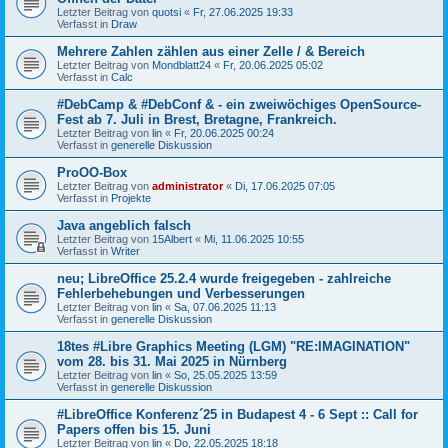
Letzter Beitrag von
quotsi
«
Fr, 27.06.2025 19:33
Verfasst in
Draw
Mehrere Zahlen zählen aus einer Zelle / & Bereich
Letzter Beitrag von
Mondblatt24
«
Fr, 20.06.2025 05:02
Verfasst in
Calc
#DebCamp & #DebConf & - ein zweiwöchiges OpenSource-
Fest ab 7. Juli in Brest, Bretagne, Frankreich.
Letzter Beitrag von
lin
«
Fr, 20.06.2025 00:24
Verfasst in
generelle Diskussion
ProOO-Box
Letzter Beitrag von
administrator
«
Di, 17.06.2025 07:05
Verfasst in
Projekte
Java angeblich falsch
Letzter Beitrag von
15Albert
«
Mi, 11.06.2025 10:55
Verfasst in
Writer
neu; LibreOffice 25.2.4 wurde freigegeben - zahlreiche
Fehlerbehebungen und Verbesserungen
Letzter Beitrag von
lin
«
Sa, 07.06.2025 11:13
Verfasst in
generelle Diskussion
18tes #Libre Graphics Meeting (LGM) "RE:IMAGINATION"
vom 28. bis 31. Mai 2025 in Nürnberg
Letzter Beitrag von
lin
«
So, 25.05.2025 13:59
Verfasst in
generelle Diskussion
#LibreOffice Konferenz´25 in Budapest 4 - 6 Sept :: Call for
Papers offen bis 15. Juni
Letzter Beitrag von
lin
«
Do, 22.05.2025 18:18