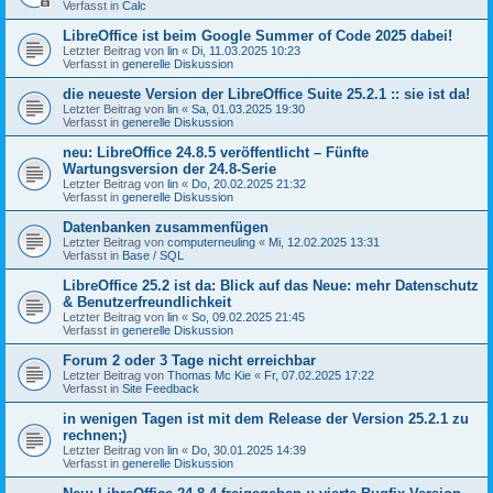
Verfasst in
Calc
LibreOffice ist beim Google Summer of Code 2025 dabei!
Letzter Beitrag von
lin
«
Di, 11.03.2025 10:23
Verfasst in
generelle Diskussion
die neueste Version der LibreOffice Suite 25.2.1 :: sie ist da!
Letzter Beitrag von
lin
«
Sa, 01.03.2025 19:30
Verfasst in
generelle Diskussion
neu: LibreOffice 24.8.5 veröffentlicht – Fünfte
Wartungsversion der 24.8-Serie
Letzter Beitrag von
lin
«
Do, 20.02.2025 21:32
Verfasst in
generelle Diskussion
Datenbanken zusammenfügen
Letzter Beitrag von
computerneuling
«
Mi, 12.02.2025 13:31
Verfasst in
Base / SQL
LibreOffice 25.2 ist da: Blick auf das Neue: mehr Datenschutz
& Benutzerfreundlichkeit
Letzter Beitrag von
lin
«
So, 09.02.2025 21:45
Verfasst in
generelle Diskussion
Forum 2 oder 3 Tage nicht erreichbar
Letzter Beitrag von
Thomas Mc Kie
«
Fr, 07.02.2025 17:22
Verfasst in
Site Feedback
in wenigen Tagen ist mit dem Release der Version 25.2.1 zu
rechnen;)
Letzter Beitrag von
lin
«
Do, 30.01.2025 14:39
Verfasst in
generelle Diskussion