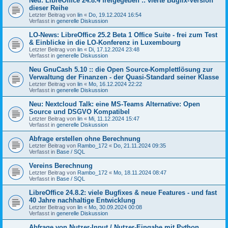
Neu: LibreOffice 24.8.4 freigegeben :: vierte Bugfix-Version
dieser Reihe
Letzter Beitrag von
lin
«
Do, 19.12.2024 16:54
Verfasst in
generelle Diskussion
LO-News: LibreOffice 25.2 Beta 1 Office Suite - frei zum Test
& Einblicke in die LO-Konferenz in Luxembourg
Letzter Beitrag von
lin
«
Di, 17.12.2024 23:48
Verfasst in
generelle Diskussion
Neu GnuCash 5.10 :: die Open Source-Komplettlösung zur
Verwaltung der Finanzen - der Quasi-Standard seiner Klasse
Letzter Beitrag von
lin
«
Mo, 16.12.2024 22:22
Verfasst in
generelle Diskussion
Neu: Nextcloud Talk: eine MS-Teams Alternative: Open
Source und DSGVO Kompatibel
Letzter Beitrag von
lin
«
Mi, 11.12.2024 15:47
Verfasst in
generelle Diskussion
Abfrage erstellen ohne Berechnung
Letzter Beitrag von
Rambo_172
«
Do, 21.11.2024 09:35
Verfasst in
Base / SQL
Vereins Berechnung
Letzter Beitrag von
Rambo_172
«
Mo, 18.11.2024 08:47
Verfasst in
Base / SQL
LibreOffice 24.8.2: viele Bugfixes & neue Features - und fast
40 Jahre nachhaltige Entwicklung
Letzter Beitrag von
lin
«
Mo, 30.09.2024 00:08
Verfasst in
generelle Diskussion
Abfrage von Nutzer-Input / Nutzer-Eingabe mit Python