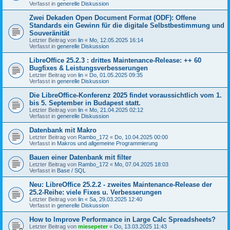
Verfasst in
generelle Diskussion
Zwei Dekaden Open Document Format (ODF): Offene
Standards ein Gewinn für die digitale Selbstbestimmung und
Souveränität
Letzter Beitrag von
lin
«
Mo, 12.05.2025 16:14
Verfasst in
generelle Diskussion
LibreOffice 25.2.3 : drittes Maintenance-Release: ++ 60
Bugfixes & Leistungsverbesserungen
Letzter Beitrag von
lin
«
Do, 01.05.2025 09:35
Verfasst in
generelle Diskussion
Die LibreOffice-Konferenz 2025 findet voraussichtlich vom 1.
bis 5. September in Budapest statt.
Letzter Beitrag von
lin
«
Mo, 21.04.2025 02:12
Verfasst in
generelle Diskussion
Datenbank mit Makro
Letzter Beitrag von
Rambo_172
«
Do, 10.04.2025 00:00
Verfasst in
Makros und allgemeine Programmierung
Bauen einer Datenbank mit filter
Letzter Beitrag von
Rambo_172
«
Mo, 07.04.2025 18:03
Verfasst in
Base / SQL
Neu: LibreOffice 25.2.2 - zweites Maintenance-Release der
25.2-Reihe: viele Fixes u. Verbesserungen
Letzter Beitrag von
lin
«
Sa, 29.03.2025 12:40
Verfasst in
generelle Diskussion
How to Improve Performance in Large Calc Spreadsheets?
Letzter Beitrag von
miesepeter
«
Do, 13.03.2025 11:43