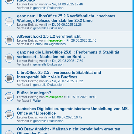
Rückblick
Letzter Beitrag von
lin
«
So, 14.09.2025 17:46
Verfasst in
generelle Diskussion
ganz neu: LibreOffice 25.2.6 veröffentlicht :: sechstes
Wartungs-Release der stabilen 25.2-Linie
Letzter Beitrag von
lin
«
Di, 09.09.2025 11:28
Verfasst in
generelle Diskussion
AltSearch.oxt 1.5.1.2 veröffentlicht
Letzter Beitrag von
miesepeter
«
Fr, 29.08.2025 21:46
Verfasst in
Setup und Allgemeines
ganz neu die LibreOffice 25.8 :: Performanz & Stabilität
verbessert - Neuheiten mit an Bord...
Letzter Beitrag von
lin
«
Do, 21.08.2025 17:59
Verfasst in
generelle Diskussion
LibreOffice 25.2.5 :: verbesserte Stabilität und
Interoperabilität :: viele Bugfixes
Letzter Beitrag von
lin
«
So, 20.07.2025 06:22
Verfasst in
generelle Diskussion
Fußzeile anlegen?
Letzter Beitrag von
miesepeter
«
Di, 15.07.2025 18:49
Verfasst in
Writer
dänisches Digitalisierungsministerium: Umstellung von MS-
Office auf Libreoffice
Letzter Beitrag von
lin
«
Mi, 09.07.2025 10:42
Verfasst in
generelle Diskussion
OO Draw Ansicht - Maßstab nicht korrekt beim erneuten
Öffnen der Datei