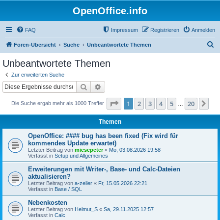
OpenOffice.info
FAQ
Impressum
Registrieren
Anmelden
S
Foren-Übersicht
Suche
Unbeantwortete Themen
u
Unbeantwortete Themen
c
Zur erweiterten Suche
h
Suche
Erweiterte Suche
e
Seite
1
von
20
1
2
3
4
5
20
Nä
Die Suche ergab mehr als 1000 Treffer
…
Themen
OpenOffice: #### bug has been fixed (Fix wird für
kommendes Update erwartet)
Letzter Beitrag von
miesepeter
«
Mo, 03.08.2026 19:58
Verfasst in
Setup und Allgemeines
Erweiterungen mit Writer-, Base- und Calc-Dateien
aktualisieren?
Letzter Beitrag von
a-zeller
«
Fr, 15.05.2026 22:21
Verfasst in
Base / SQL
Nebenkosten
Letzter Beitrag von
Helmut_S
«
Sa, 29.11.2025 12:57
Verfasst in
Calc