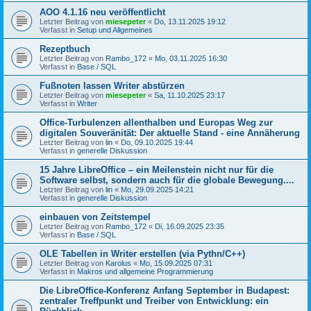
AOO 4.1.16 neu veröffentlicht
Letzter Beitrag von
miesepeter
«
Do, 13.11.2025 19:12
Verfasst in
Setup und Allgemeines
Rezeptbuch
Letzter Beitrag von
Rambo_172
«
Mo, 03.11.2025 16:30
Verfasst in
Base / SQL
Fußnoten lassen Writer abstürzen
Letzter Beitrag von
miesepeter
«
Sa, 11.10.2025 23:17
Verfasst in
Writer
Office-Turbulenzen allenthalben und Europas Weg zur
digitalen Souveränität: Der aktuelle Stand - eine Annäherung
Letzter Beitrag von
lin
«
Do, 09.10.2025 19:44
Verfasst in
generelle Diskussion
15 Jahre LibreOffice – ein Meilenstein nicht nur für die
Software selbst, sondern auch für die globale Bewegung....
Letzter Beitrag von
lin
«
Mo, 29.09.2025 14:21
Verfasst in
generelle Diskussion
einbauen von Zeitstempel
Letzter Beitrag von
Rambo_172
«
Di, 16.09.2025 23:35
Verfasst in
Base / SQL
OLE Tabellen in Writer erstellen (via Pythn/C++)
Letzter Beitrag von
Karolus
«
Mo, 15.09.2025 07:31
Verfasst in
Makros und allgemeine Programmierung
Die LibreOffice-Konferenz Anfang September in Budapest:
zentraler Treffpunkt und Treiber von Entwicklung: ein