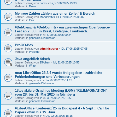
Letzter Beitrag von
quotsi
«
Fr, 27.06.2025 19:33
Verfasst in
Draw
Mehrere Zahlen zählen aus einer Zelle / & Bereich
Letzter Beitrag von
Mondblatt24
«
Fr, 20.06.2025 05:02
Verfasst in
Calc
#DebCamp & #DebConf & - ein zweiwöchiges OpenSource-
Fest ab 7. Juli in Brest, Bretagne, Frankreich.
Letzter Beitrag von
lin
«
Fr, 20.06.2025 00:24
Verfasst in
generelle Diskussion
ProOO-Box
Letzter Beitrag von
administrator
«
Di, 17.06.2025 07:05
Verfasst in
Projekte
Java angeblich falsch
Letzter Beitrag von
15Albert
«
Mi, 11.06.2025 10:55
Verfasst in
Writer
neu; LibreOffice 25.2.4 wurde freigegeben - zahlreiche
Fehlerbehebungen und Verbesserungen
Letzter Beitrag von
lin
«
Sa, 07.06.2025 11:13
Verfasst in
generelle Diskussion
18tes #Libre Graphics Meeting (LGM) "RE:IMAGINATION"
vom 28. bis 31. Mai 2025 in Nürnberg
Letzter Beitrag von
lin
«
So, 25.05.2025 13:59
Verfasst in
generelle Diskussion
#LibreOffice Konferenz´25 in Budapest 4 - 6 Sept :: Call for
Papers offen bis 15. Juni
Letzter Beitrag von
lin
«
Do, 22.05.2025 18:18