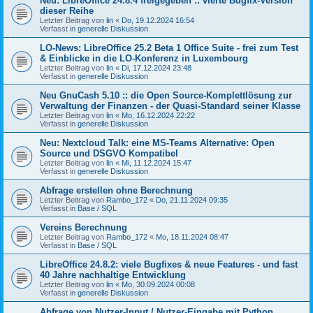
Neu: LibreOffice 24.8.4 freigegeben :: vierte Bugfix-Version
dieser Reihe
Letzter Beitrag von
lin
«
Do, 19.12.2024 16:54
Verfasst in
generelle Diskussion
LO-News: LibreOffice 25.2 Beta 1 Office Suite - frei zum Test
& Einblicke in die LO-Konferenz in Luxembourg
Letzter Beitrag von
lin
«
Di, 17.12.2024 23:48
Verfasst in
generelle Diskussion
Neu GnuCash 5.10 :: die Open Source-Komplettlösung zur
Verwaltung der Finanzen - der Quasi-Standard seiner Klasse
Letzter Beitrag von
lin
«
Mo, 16.12.2024 22:22
Verfasst in
generelle Diskussion
Neu: Nextcloud Talk: eine MS-Teams Alternative: Open
Source und DSGVO Kompatibel
Letzter Beitrag von
lin
«
Mi, 11.12.2024 15:47
Verfasst in
generelle Diskussion
Abfrage erstellen ohne Berechnung
Letzter Beitrag von
Rambo_172
«
Do, 21.11.2024 09:35
Verfasst in
Base / SQL
Vereins Berechnung
Letzter Beitrag von
Rambo_172
«
Mo, 18.11.2024 08:47
Verfasst in
Base / SQL
LibreOffice 24.8.2: viele Bugfixes & neue Features - und fast
40 Jahre nachhaltige Entwicklung
Letzter Beitrag von
lin
«
Mo, 30.09.2024 00:08
Verfasst in
generelle Diskussion
Abfrage von Nutzer-Input / Nutzer-Eingabe mit Python