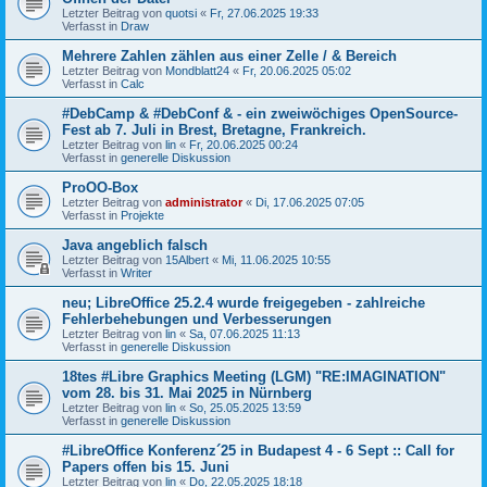
Letzter Beitrag von
quotsi
«
Fr, 27.06.2025 19:33
Verfasst in
Draw
Mehrere Zahlen zählen aus einer Zelle / & Bereich
Letzter Beitrag von
Mondblatt24
«
Fr, 20.06.2025 05:02
Verfasst in
Calc
#DebCamp & #DebConf & - ein zweiwöchiges OpenSource-
Fest ab 7. Juli in Brest, Bretagne, Frankreich.
Letzter Beitrag von
lin
«
Fr, 20.06.2025 00:24
Verfasst in
generelle Diskussion
ProOO-Box
Letzter Beitrag von
administrator
«
Di, 17.06.2025 07:05
Verfasst in
Projekte
Java angeblich falsch
Letzter Beitrag von
15Albert
«
Mi, 11.06.2025 10:55
Verfasst in
Writer
neu; LibreOffice 25.2.4 wurde freigegeben - zahlreiche
Fehlerbehebungen und Verbesserungen
Letzter Beitrag von
lin
«
Sa, 07.06.2025 11:13
Verfasst in
generelle Diskussion
18tes #Libre Graphics Meeting (LGM) "RE:IMAGINATION"
vom 28. bis 31. Mai 2025 in Nürnberg
Letzter Beitrag von
lin
«
So, 25.05.2025 13:59
Verfasst in
generelle Diskussion
#LibreOffice Konferenz´25 in Budapest 4 - 6 Sept :: Call for
Papers offen bis 15. Juni
Letzter Beitrag von
lin
«
Do, 22.05.2025 18:18