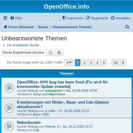
OpenOffice.info
FAQ
Impressum
Registrieren
Anmelden
S
Foren-Übersicht
Suche
Unbeantwortete Themen
u
Unbeantwortete Themen
c
Zur erweiterten Suche
h
Suche
Erweiterte Suche
e
Seite
1
von
20
1
2
3
4
5
20
Nä
Die Suche ergab mehr als 1000 Treffer
…
Themen
OpenOffice: #### bug has been fixed (Fix wird für
kommendes Update erwartet)
Letzter Beitrag von
miesepeter
«
Mo, 03.08.2026 19:58
Verfasst in
Setup und Allgemeines
Erweiterungen mit Writer-, Base- und Calc-Dateien
aktualisieren?
Letzter Beitrag von
a-zeller
«
Fr, 15.05.2026 22:21
Verfasst in
Base / SQL
Nebenkosten
Letzter Beitrag von
Helmut_S
«
Sa, 29.11.2025 12:57
Verfasst in
Calc