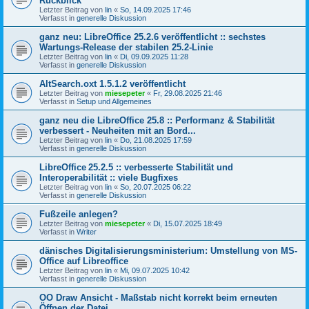
Rückblick
Letzter Beitrag von
lin
«
So, 14.09.2025 17:46
Verfasst in
generelle Diskussion
ganz neu: LibreOffice 25.2.6 veröffentlicht :: sechstes
Wartungs-Release der stabilen 25.2-Linie
Letzter Beitrag von
lin
«
Di, 09.09.2025 11:28
Verfasst in
generelle Diskussion
AltSearch.oxt 1.5.1.2 veröffentlicht
Letzter Beitrag von
miesepeter
«
Fr, 29.08.2025 21:46
Verfasst in
Setup und Allgemeines
ganz neu die LibreOffice 25.8 :: Performanz & Stabilität
verbessert - Neuheiten mit an Bord...
Letzter Beitrag von
lin
«
Do, 21.08.2025 17:59
Verfasst in
generelle Diskussion
LibreOffice 25.2.5 :: verbesserte Stabilität und
Interoperabilität :: viele Bugfixes
Letzter Beitrag von
lin
«
So, 20.07.2025 06:22
Verfasst in
generelle Diskussion
Fußzeile anlegen?
Letzter Beitrag von
miesepeter
«
Di, 15.07.2025 18:49
Verfasst in
Writer
dänisches Digitalisierungsministerium: Umstellung von MS-
Office auf Libreoffice
Letzter Beitrag von
lin
«
Mi, 09.07.2025 10:42
Verfasst in
generelle Diskussion
OO Draw Ansicht - Maßstab nicht korrekt beim erneuten
Öffnen der Datei