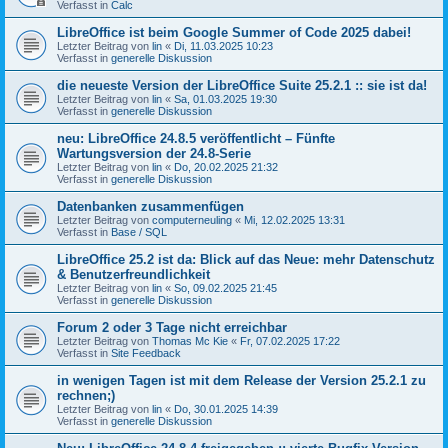
Verfasst in
Calc
LibreOffice ist beim Google Summer of Code 2025 dabei!
Letzter Beitrag von
lin
«
Di, 11.03.2025 10:23
Verfasst in
generelle Diskussion
die neueste Version der LibreOffice Suite 25.2.1 :: sie ist da!
Letzter Beitrag von
lin
«
Sa, 01.03.2025 19:30
Verfasst in
generelle Diskussion
neu: LibreOffice 24.8.5 veröffentlicht – Fünfte
Wartungsversion der 24.8-Serie
Letzter Beitrag von
lin
«
Do, 20.02.2025 21:32
Verfasst in
generelle Diskussion
Datenbanken zusammenfügen
Letzter Beitrag von
computerneuling
«
Mi, 12.02.2025 13:31
Verfasst in
Base / SQL
LibreOffice 25.2 ist da: Blick auf das Neue: mehr Datenschutz
& Benutzerfreundlichkeit
Letzter Beitrag von
lin
«
So, 09.02.2025 21:45
Verfasst in
generelle Diskussion
Forum 2 oder 3 Tage nicht erreichbar
Letzter Beitrag von
Thomas Mc Kie
«
Fr, 07.02.2025 17:22
Verfasst in
Site Feedback
in wenigen Tagen ist mit dem Release der Version 25.2.1 zu
rechnen;)
Letzter Beitrag von
lin
«
Do, 30.01.2025 14:39
Verfasst in
generelle Diskussion