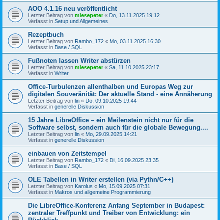
AOO 4.1.16 neu veröffentlicht
Letzter Beitrag von
miesepeter
«
Do, 13.11.2025 19:12
Verfasst in
Setup und Allgemeines
Rezeptbuch
Letzter Beitrag von
Rambo_172
«
Mo, 03.11.2025 16:30
Verfasst in
Base / SQL
Fußnoten lassen Writer abstürzen
Letzter Beitrag von
miesepeter
«
Sa, 11.10.2025 23:17
Verfasst in
Writer
Office-Turbulenzen allenthalben und Europas Weg zur
digitalen Souveränität: Der aktuelle Stand - eine Annäherung
Letzter Beitrag von
lin
«
Do, 09.10.2025 19:44
Verfasst in
generelle Diskussion
15 Jahre LibreOffice – ein Meilenstein nicht nur für die
Software selbst, sondern auch für die globale Bewegung....
Letzter Beitrag von
lin
«
Mo, 29.09.2025 14:21
Verfasst in
generelle Diskussion
einbauen von Zeitstempel
Letzter Beitrag von
Rambo_172
«
Di, 16.09.2025 23:35
Verfasst in
Base / SQL
OLE Tabellen in Writer erstellen (via Pythn/C++)
Letzter Beitrag von
Karolus
«
Mo, 15.09.2025 07:31
Verfasst in
Makros und allgemeine Programmierung
Die LibreOffice-Konferenz Anfang September in Budapest:
zentraler Treffpunkt und Treiber von Entwicklung: ein