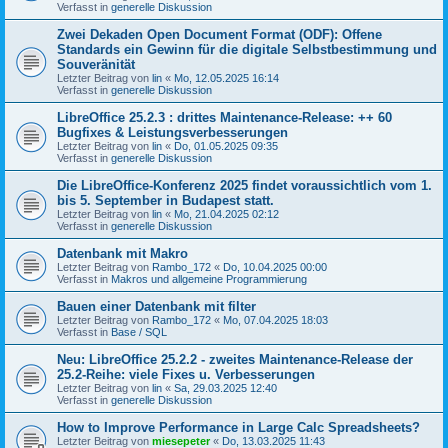
Verfasst in
generelle Diskussion
Zwei Dekaden Open Document Format (ODF): Offene
Standards ein Gewinn für die digitale Selbstbestimmung und
Souveränität
Letzter Beitrag von
lin
«
Mo, 12.05.2025 16:14
Verfasst in
generelle Diskussion
LibreOffice 25.2.3 : drittes Maintenance-Release: ++ 60
Bugfixes & Leistungsverbesserungen
Letzter Beitrag von
lin
«
Do, 01.05.2025 09:35
Verfasst in
generelle Diskussion
Die LibreOffice-Konferenz 2025 findet voraussichtlich vom 1.
bis 5. September in Budapest statt.
Letzter Beitrag von
lin
«
Mo, 21.04.2025 02:12
Verfasst in
generelle Diskussion
Datenbank mit Makro
Letzter Beitrag von
Rambo_172
«
Do, 10.04.2025 00:00
Verfasst in
Makros und allgemeine Programmierung
Bauen einer Datenbank mit filter
Letzter Beitrag von
Rambo_172
«
Mo, 07.04.2025 18:03
Verfasst in
Base / SQL
Neu: LibreOffice 25.2.2 - zweites Maintenance-Release der
25.2-Reihe: viele Fixes u. Verbesserungen
Letzter Beitrag von
lin
«
Sa, 29.03.2025 12:40
Verfasst in
generelle Diskussion
How to Improve Performance in Large Calc Spreadsheets?
Letzter Beitrag von
miesepeter
«
Do, 13.03.2025 11:43