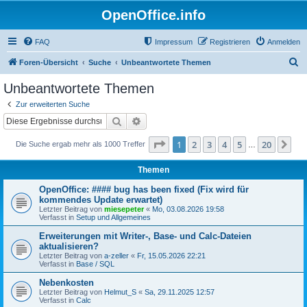
OpenOffice.info
FAQ
Impressum
Registrieren
Anmelden
S
Foren-Übersicht
Suche
Unbeantwortete Themen
u
Unbeantwortete Themen
c
Zur erweiterten Suche
h
Suche
Erweiterte Suche
e
Seite
1
von
20
1
2
3
4
5
20
Nä
Die Suche ergab mehr als 1000 Treffer
…
Themen
OpenOffice: #### bug has been fixed (Fix wird für
kommendes Update erwartet)
Letzter Beitrag von
miesepeter
«
Mo, 03.08.2026 19:58
Verfasst in
Setup und Allgemeines
Erweiterungen mit Writer-, Base- und Calc-Dateien
aktualisieren?
Letzter Beitrag von
a-zeller
«
Fr, 15.05.2026 22:21
Verfasst in
Base / SQL
Nebenkosten
Letzter Beitrag von
Helmut_S
«
Sa, 29.11.2025 12:57
Verfasst in
Calc