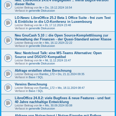
Neu: LibreOffice 24.8.4 freigegeben :: vierte Bugfix-Version
dieser Reihe
Letzter Beitrag von
lin
«
Do, 19.12.2024 16:54
Verfasst in
generelle Diskussion
LO-News: LibreOffice 25.2 Beta 1 Office Suite - frei zum Test
& Einblicke in die LO-Konferenz in Luxembourg
Letzter Beitrag von
lin
«
Di, 17.12.2024 23:48
Verfasst in
generelle Diskussion
Neu GnuCash 5.10 :: die Open Source-Komplettlösung zur
Verwaltung der Finanzen - der Quasi-Standard seiner Klasse
Letzter Beitrag von
lin
«
Mo, 16.12.2024 22:22
Verfasst in
generelle Diskussion
Neu: Nextcloud Talk: eine MS-Teams Alternative: Open
Source und DSGVO Kompatibel
Letzter Beitrag von
lin
«
Mi, 11.12.2024 15:47
Verfasst in
generelle Diskussion
Abfrage erstellen ohne Berechnung
Letzter Beitrag von
Rambo_172
«
Do, 21.11.2024 09:35
Verfasst in
Base / SQL
Vereins Berechnung
Letzter Beitrag von
Rambo_172
«
Mo, 18.11.2024 08:47
Verfasst in
Base / SQL
LibreOffice 24.8.2: viele Bugfixes & neue Features - und fast
40 Jahre nachhaltige Entwicklung
Letzter Beitrag von
lin
«
Mo, 30.09.2024 00:08
Verfasst in
generelle Diskussion
Abfrage von Nutzer-Input / Nutzer-Eingabe mit Python