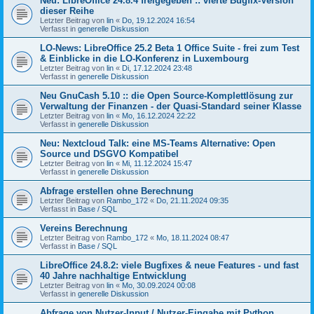
Neu: LibreOffice 24.8.4 freigegeben :: vierte Bugfix-Version
dieser Reihe
Letzter Beitrag von
lin
«
Do, 19.12.2024 16:54
Verfasst in
generelle Diskussion
LO-News: LibreOffice 25.2 Beta 1 Office Suite - frei zum Test
& Einblicke in die LO-Konferenz in Luxembourg
Letzter Beitrag von
lin
«
Di, 17.12.2024 23:48
Verfasst in
generelle Diskussion
Neu GnuCash 5.10 :: die Open Source-Komplettlösung zur
Verwaltung der Finanzen - der Quasi-Standard seiner Klasse
Letzter Beitrag von
lin
«
Mo, 16.12.2024 22:22
Verfasst in
generelle Diskussion
Neu: Nextcloud Talk: eine MS-Teams Alternative: Open
Source und DSGVO Kompatibel
Letzter Beitrag von
lin
«
Mi, 11.12.2024 15:47
Verfasst in
generelle Diskussion
Abfrage erstellen ohne Berechnung
Letzter Beitrag von
Rambo_172
«
Do, 21.11.2024 09:35
Verfasst in
Base / SQL
Vereins Berechnung
Letzter Beitrag von
Rambo_172
«
Mo, 18.11.2024 08:47
Verfasst in
Base / SQL
LibreOffice 24.8.2: viele Bugfixes & neue Features - und fast
40 Jahre nachhaltige Entwicklung
Letzter Beitrag von
lin
«
Mo, 30.09.2024 00:08
Verfasst in
generelle Diskussion
Abfrage von Nutzer-Input / Nutzer-Eingabe mit Python