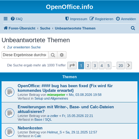
OpenOffice.info
FAQ
Impressum
Registrieren
Anmelden
S
Foren-Übersicht
Suche
Unbeantwortete Themen
u
Unbeantwortete Themen
c
Zur erweiterten Suche
h
Suche
Erweiterte Suche
e
Seite
1
von
20
1
2
3
4
5
20
Nä
Die Suche ergab mehr als 1000 Treffer
…
Themen
OpenOffice: #### bug has been fixed (Fix wird für
kommendes Update erwartet)
Letzter Beitrag von
miesepeter
«
Mo, 03.08.2026 19:58
Verfasst in
Setup und Allgemeines
Erweiterungen mit Writer-, Base- und Calc-Dateien
aktualisieren?
Letzter Beitrag von
a-zeller
«
Fr, 15.05.2026 22:21
Verfasst in
Base / SQL
Nebenkosten
Letzter Beitrag von
Helmut_S
«
Sa, 29.11.2025 12:57
Verfasst in
Calc