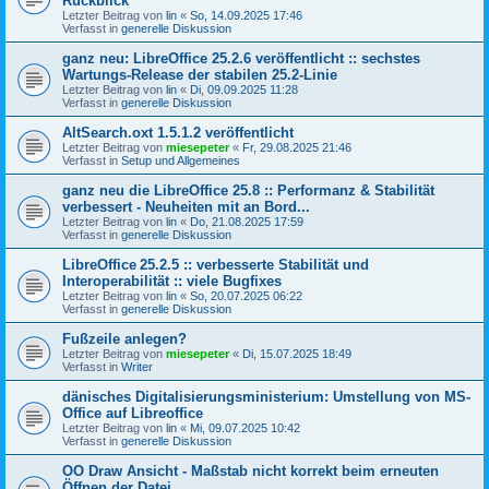
Rückblick
Letzter Beitrag von
lin
«
So, 14.09.2025 17:46
Verfasst in
generelle Diskussion
ganz neu: LibreOffice 25.2.6 veröffentlicht :: sechstes
Wartungs-Release der stabilen 25.2-Linie
Letzter Beitrag von
lin
«
Di, 09.09.2025 11:28
Verfasst in
generelle Diskussion
AltSearch.oxt 1.5.1.2 veröffentlicht
Letzter Beitrag von
miesepeter
«
Fr, 29.08.2025 21:46
Verfasst in
Setup und Allgemeines
ganz neu die LibreOffice 25.8 :: Performanz & Stabilität
verbessert - Neuheiten mit an Bord...
Letzter Beitrag von
lin
«
Do, 21.08.2025 17:59
Verfasst in
generelle Diskussion
LibreOffice 25.2.5 :: verbesserte Stabilität und
Interoperabilität :: viele Bugfixes
Letzter Beitrag von
lin
«
So, 20.07.2025 06:22
Verfasst in
generelle Diskussion
Fußzeile anlegen?
Letzter Beitrag von
miesepeter
«
Di, 15.07.2025 18:49
Verfasst in
Writer
dänisches Digitalisierungsministerium: Umstellung von MS-
Office auf Libreoffice
Letzter Beitrag von
lin
«
Mi, 09.07.2025 10:42
Verfasst in
generelle Diskussion
OO Draw Ansicht - Maßstab nicht korrekt beim erneuten
Öffnen der Datei