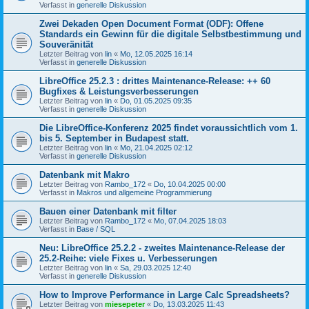
Verfasst in
generelle Diskussion
Zwei Dekaden Open Document Format (ODF): Offene
Standards ein Gewinn für die digitale Selbstbestimmung und
Souveränität
Letzter Beitrag von
lin
«
Mo, 12.05.2025 16:14
Verfasst in
generelle Diskussion
LibreOffice 25.2.3 : drittes Maintenance-Release: ++ 60
Bugfixes & Leistungsverbesserungen
Letzter Beitrag von
lin
«
Do, 01.05.2025 09:35
Verfasst in
generelle Diskussion
Die LibreOffice-Konferenz 2025 findet voraussichtlich vom 1.
bis 5. September in Budapest statt.
Letzter Beitrag von
lin
«
Mo, 21.04.2025 02:12
Verfasst in
generelle Diskussion
Datenbank mit Makro
Letzter Beitrag von
Rambo_172
«
Do, 10.04.2025 00:00
Verfasst in
Makros und allgemeine Programmierung
Bauen einer Datenbank mit filter
Letzter Beitrag von
Rambo_172
«
Mo, 07.04.2025 18:03
Verfasst in
Base / SQL
Neu: LibreOffice 25.2.2 - zweites Maintenance-Release der
25.2-Reihe: viele Fixes u. Verbesserungen
Letzter Beitrag von
lin
«
Sa, 29.03.2025 12:40
Verfasst in
generelle Diskussion
How to Improve Performance in Large Calc Spreadsheets?
Letzter Beitrag von
miesepeter
«
Do, 13.03.2025 11:43