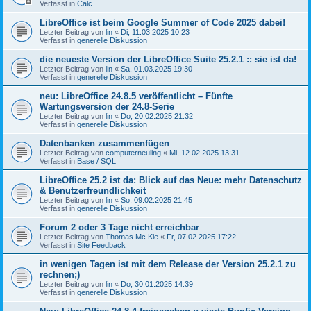
Verfasst in
Calc
LibreOffice ist beim Google Summer of Code 2025 dabei!
Letzter Beitrag von
lin
«
Di, 11.03.2025 10:23
Verfasst in
generelle Diskussion
die neueste Version der LibreOffice Suite 25.2.1 :: sie ist da!
Letzter Beitrag von
lin
«
Sa, 01.03.2025 19:30
Verfasst in
generelle Diskussion
neu: LibreOffice 24.8.5 veröffentlicht – Fünfte
Wartungsversion der 24.8-Serie
Letzter Beitrag von
lin
«
Do, 20.02.2025 21:32
Verfasst in
generelle Diskussion
Datenbanken zusammenfügen
Letzter Beitrag von
computerneuling
«
Mi, 12.02.2025 13:31
Verfasst in
Base / SQL
LibreOffice 25.2 ist da: Blick auf das Neue: mehr Datenschutz
& Benutzerfreundlichkeit
Letzter Beitrag von
lin
«
So, 09.02.2025 21:45
Verfasst in
generelle Diskussion
Forum 2 oder 3 Tage nicht erreichbar
Letzter Beitrag von
Thomas Mc Kie
«
Fr, 07.02.2025 17:22
Verfasst in
Site Feedback
in wenigen Tagen ist mit dem Release der Version 25.2.1 zu
rechnen;)
Letzter Beitrag von
lin
«
Do, 30.01.2025 14:39
Verfasst in
generelle Diskussion