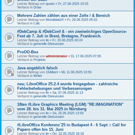
Letzter Beitrag von
quotsi
«
Fr, 27.06.2025 19:33
Verfasst in
Draw
Mehrere Zahlen zählen aus einer Zelle / & Bereich
Letzter Beitrag von
Mondblatt24
«
Fr, 20.06.2025 05:02
Verfasst in
Calc
#DebCamp & #DebConf & - ein zweiwöchiges OpenSource-
Fest ab 7. Juli in Brest, Bretagne, Frankreich.
Letzter Beitrag von
lin
«
Fr, 20.06.2025 00:24
Verfasst in
generelle Diskussion
ProOO-Box
Letzter Beitrag von
administrator
«
Di, 17.06.2025 07:05
Verfasst in
Projekte
Java angeblich falsch
Letzter Beitrag von
15Albert
«
Mi, 11.06.2025 10:55
Verfasst in
Writer
neu; LibreOffice 25.2.4 wurde freigegeben - zahlreiche
Fehlerbehebungen und Verbesserungen
Letzter Beitrag von
lin
«
Sa, 07.06.2025 11:13
Verfasst in
generelle Diskussion
18tes #Libre Graphics Meeting (LGM) "RE:IMAGINATION"
vom 28. bis 31. Mai 2025 in Nürnberg
Letzter Beitrag von
lin
«
So, 25.05.2025 13:59
Verfasst in
generelle Diskussion
#LibreOffice Konferenz´25 in Budapest 4 - 6 Sept :: Call for
Papers offen bis 15. Juni
Letzter Beitrag von
lin
«
Do, 22.05.2025 18:18