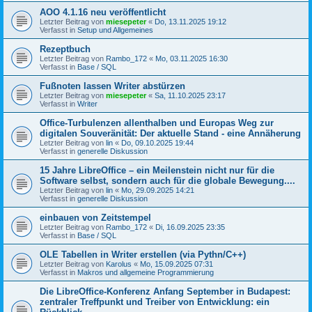
AOO 4.1.16 neu veröffentlicht
Letzter Beitrag von
miesepeter
«
Do, 13.11.2025 19:12
Verfasst in
Setup und Allgemeines
Rezeptbuch
Letzter Beitrag von
Rambo_172
«
Mo, 03.11.2025 16:30
Verfasst in
Base / SQL
Fußnoten lassen Writer abstürzen
Letzter Beitrag von
miesepeter
«
Sa, 11.10.2025 23:17
Verfasst in
Writer
Office-Turbulenzen allenthalben und Europas Weg zur
digitalen Souveränität: Der aktuelle Stand - eine Annäherung
Letzter Beitrag von
lin
«
Do, 09.10.2025 19:44
Verfasst in
generelle Diskussion
15 Jahre LibreOffice – ein Meilenstein nicht nur für die
Software selbst, sondern auch für die globale Bewegung....
Letzter Beitrag von
lin
«
Mo, 29.09.2025 14:21
Verfasst in
generelle Diskussion
einbauen von Zeitstempel
Letzter Beitrag von
Rambo_172
«
Di, 16.09.2025 23:35
Verfasst in
Base / SQL
OLE Tabellen in Writer erstellen (via Pythn/C++)
Letzter Beitrag von
Karolus
«
Mo, 15.09.2025 07:31
Verfasst in
Makros und allgemeine Programmierung
Die LibreOffice-Konferenz Anfang September in Budapest:
zentraler Treffpunkt und Treiber von Entwicklung: ein