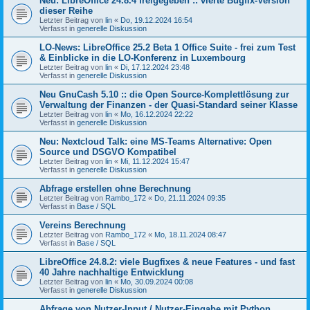
Neu: LibreOffice 24.8.4 freigegeben :: vierte Bugfix-Version
dieser Reihe
Letzter Beitrag von
lin
«
Do, 19.12.2024 16:54
Verfasst in
generelle Diskussion
LO-News: LibreOffice 25.2 Beta 1 Office Suite - frei zum Test
& Einblicke in die LO-Konferenz in Luxembourg
Letzter Beitrag von
lin
«
Di, 17.12.2024 23:48
Verfasst in
generelle Diskussion
Neu GnuCash 5.10 :: die Open Source-Komplettlösung zur
Verwaltung der Finanzen - der Quasi-Standard seiner Klasse
Letzter Beitrag von
lin
«
Mo, 16.12.2024 22:22
Verfasst in
generelle Diskussion
Neu: Nextcloud Talk: eine MS-Teams Alternative: Open
Source und DSGVO Kompatibel
Letzter Beitrag von
lin
«
Mi, 11.12.2024 15:47
Verfasst in
generelle Diskussion
Abfrage erstellen ohne Berechnung
Letzter Beitrag von
Rambo_172
«
Do, 21.11.2024 09:35
Verfasst in
Base / SQL
Vereins Berechnung
Letzter Beitrag von
Rambo_172
«
Mo, 18.11.2024 08:47
Verfasst in
Base / SQL
LibreOffice 24.8.2: viele Bugfixes & neue Features - und fast
40 Jahre nachhaltige Entwicklung
Letzter Beitrag von
lin
«
Mo, 30.09.2024 00:08
Verfasst in
generelle Diskussion
Abfrage von Nutzer-Input / Nutzer-Eingabe mit Python