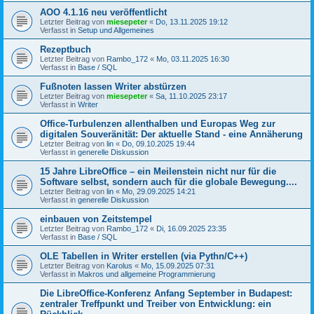
AOO 4.1.16 neu veröffentlicht
Letzter Beitrag von
miesepeter
«
Do, 13.11.2025 19:12
Verfasst in
Setup und Allgemeines
Rezeptbuch
Letzter Beitrag von
Rambo_172
«
Mo, 03.11.2025 16:30
Verfasst in
Base / SQL
Fußnoten lassen Writer abstürzen
Letzter Beitrag von
miesepeter
«
Sa, 11.10.2025 23:17
Verfasst in
Writer
Office-Turbulenzen allenthalben und Europas Weg zur
digitalen Souveränität: Der aktuelle Stand - eine Annäherung
Letzter Beitrag von
lin
«
Do, 09.10.2025 19:44
Verfasst in
generelle Diskussion
15 Jahre LibreOffice – ein Meilenstein nicht nur für die
Software selbst, sondern auch für die globale Bewegung....
Letzter Beitrag von
lin
«
Mo, 29.09.2025 14:21
Verfasst in
generelle Diskussion
einbauen von Zeitstempel
Letzter Beitrag von
Rambo_172
«
Di, 16.09.2025 23:35
Verfasst in
Base / SQL
OLE Tabellen in Writer erstellen (via Pythn/C++)
Letzter Beitrag von
Karolus
«
Mo, 15.09.2025 07:31
Verfasst in
Makros und allgemeine Programmierung
Die LibreOffice-Konferenz Anfang September in Budapest:
zentraler Treffpunkt und Treiber von Entwicklung: ein