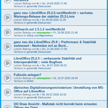
Rückblick
Letzter Beitrag von
lin
«
So, 14.09.2025 17:46
Verfasst in
generelle Diskussion
ganz neu: LibreOffice 25.2.6 veröffentlicht :: sechstes
Wartungs-Release der stabilen 25.2-Linie
Letzter Beitrag von
lin
«
Di, 09.09.2025 11:28
Verfasst in
generelle Diskussion
AltSearch.oxt 1.5.1.2 veröffentlicht
Letzter Beitrag von
miesepeter
«
Fr, 29.08.2025 21:46
Verfasst in
Setup und Allgemeines
ganz neu die LibreOffice 25.8 :: Performanz & Stabilität
verbessert - Neuheiten mit an Bord...
Letzter Beitrag von
lin
«
Do, 21.08.2025 17:59
Verfasst in
generelle Diskussion
LibreOffice 25.2.5 :: verbesserte Stabilität und
Interoperabilität :: viele Bugfixes
Letzter Beitrag von
lin
«
So, 20.07.2025 06:22
Verfasst in
generelle Diskussion
Fußzeile anlegen?
Letzter Beitrag von
miesepeter
«
Di, 15.07.2025 18:49
Verfasst in
Writer
dänisches Digitalisierungsministerium: Umstellung von MS-
Office auf Libreoffice
Letzter Beitrag von
lin
«
Mi, 09.07.2025 10:42
Verfasst in
generelle Diskussion
OO Draw Ansicht - Maßstab nicht korrekt beim erneuten
Öffnen der Datei