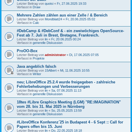
Letzter Beitrag von
quotsi
«
Fr, 27.06.2025 19:33
Verfasst in
Draw
Mehrere Zahlen zählen aus einer Zelle / & Bereich
Letzter Beitrag von
Mondblatt24
«
Fr, 20.06.2025 05:02
Verfasst in
Calc
#DebCamp & #DebConf & - ein zweiwöchiges OpenSource-
Fest ab 7. Juli in Brest, Bretagne, Frankreich.
Letzter Beitrag von
lin
«
Fr, 20.06.2025 00:24
Verfasst in
generelle Diskussion
ProOO-Box
Letzter Beitrag von
administrator
«
Di, 17.06.2025 07:05
Verfasst in
Projekte
Java angeblich falsch
Letzter Beitrag von
15Albert
«
Mi, 11.06.2025 10:55
Verfasst in
Writer
neu; LibreOffice 25.2.4 wurde freigegeben - zahlreiche
Fehlerbehebungen und Verbesserungen
Letzter Beitrag von
lin
«
Sa, 07.06.2025 11:13
Verfasst in
generelle Diskussion
18tes #Libre Graphics Meeting (LGM) "RE:IMAGINATION"
vom 28. bis 31. Mai 2025 in Nürnberg
Letzter Beitrag von
lin
«
So, 25.05.2025 13:59
Verfasst in
generelle Diskussion
#LibreOffice Konferenz´25 in Budapest 4 - 6 Sept :: Call for
Papers offen bis 15. Juni
Letzter Beitrag von
lin
«
Do, 22.05.2025 18:18