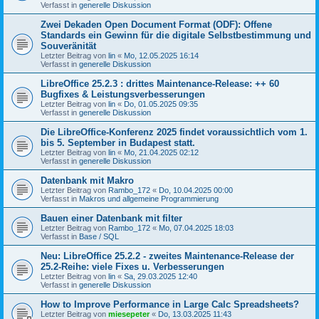
Verfasst in
generelle Diskussion
Zwei Dekaden Open Document Format (ODF): Offene
Standards ein Gewinn für die digitale Selbstbestimmung und
Souveränität
Letzter Beitrag von
lin
«
Mo, 12.05.2025 16:14
Verfasst in
generelle Diskussion
LibreOffice 25.2.3 : drittes Maintenance-Release: ++ 60
Bugfixes & Leistungsverbesserungen
Letzter Beitrag von
lin
«
Do, 01.05.2025 09:35
Verfasst in
generelle Diskussion
Die LibreOffice-Konferenz 2025 findet voraussichtlich vom 1.
bis 5. September in Budapest statt.
Letzter Beitrag von
lin
«
Mo, 21.04.2025 02:12
Verfasst in
generelle Diskussion
Datenbank mit Makro
Letzter Beitrag von
Rambo_172
«
Do, 10.04.2025 00:00
Verfasst in
Makros und allgemeine Programmierung
Bauen einer Datenbank mit filter
Letzter Beitrag von
Rambo_172
«
Mo, 07.04.2025 18:03
Verfasst in
Base / SQL
Neu: LibreOffice 25.2.2 - zweites Maintenance-Release der
25.2-Reihe: viele Fixes u. Verbesserungen
Letzter Beitrag von
lin
«
Sa, 29.03.2025 12:40
Verfasst in
generelle Diskussion
How to Improve Performance in Large Calc Spreadsheets?
Letzter Beitrag von
miesepeter
«
Do, 13.03.2025 11:43