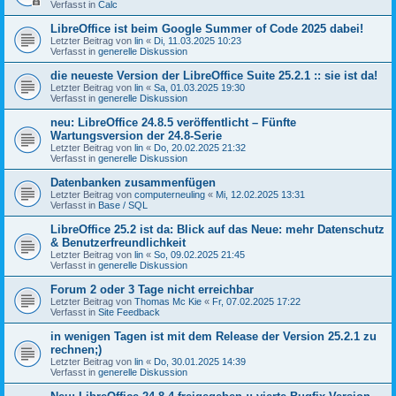
Verfasst in
Calc
LibreOffice ist beim Google Summer of Code 2025 dabei!
Letzter Beitrag von
lin
«
Di, 11.03.2025 10:23
Verfasst in
generelle Diskussion
die neueste Version der LibreOffice Suite 25.2.1 :: sie ist da!
Letzter Beitrag von
lin
«
Sa, 01.03.2025 19:30
Verfasst in
generelle Diskussion
neu: LibreOffice 24.8.5 veröffentlicht – Fünfte
Wartungsversion der 24.8-Serie
Letzter Beitrag von
lin
«
Do, 20.02.2025 21:32
Verfasst in
generelle Diskussion
Datenbanken zusammenfügen
Letzter Beitrag von
computerneuling
«
Mi, 12.02.2025 13:31
Verfasst in
Base / SQL
LibreOffice 25.2 ist da: Blick auf das Neue: mehr Datenschutz
& Benutzerfreundlichkeit
Letzter Beitrag von
lin
«
So, 09.02.2025 21:45
Verfasst in
generelle Diskussion
Forum 2 oder 3 Tage nicht erreichbar
Letzter Beitrag von
Thomas Mc Kie
«
Fr, 07.02.2025 17:22
Verfasst in
Site Feedback
in wenigen Tagen ist mit dem Release der Version 25.2.1 zu
rechnen;)
Letzter Beitrag von
lin
«
Do, 30.01.2025 14:39
Verfasst in
generelle Diskussion