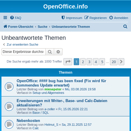
OpenOffice.info
FAQ
Impressum
Registrieren
Anmelden
S
Foren-Übersicht
Suche
Unbeantwortete Themen
u
Unbeantwortete Themen
c
Zur erweiterten Suche
h
Suche
Erweiterte Suche
e
Seite
1
von
20
1
2
3
4
5
20
Nä
Die Suche ergab mehr als 1000 Treffer
…
Themen
OpenOffice: #### bug has been fixed (Fix wird für
kommendes Update erwartet)
Letzter Beitrag von
miesepeter
«
Mo, 03.08.2026 19:58
Verfasst in
Setup und Allgemeines
Erweiterungen mit Writer-, Base- und Calc-Dateien
aktualisieren?
Letzter Beitrag von
a-zeller
«
Fr, 15.05.2026 22:21
Verfasst in
Base / SQL
Nebenkosten
Letzter Beitrag von
Helmut_S
«
Sa, 29.11.2025 12:57
Verfasst in
Calc